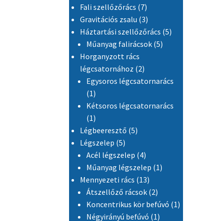
7 termék
Fali szellőzőrács
7
3 termék
Gravitációs zsalu
3
5 termék
Háztartási szellőzőrács
5
5 termék
Műanyag falirácsok
5
Horganyzott rács
2 termék
légcsatornához
2
Egysoros légcsatornarács
1 termék
1
Kétsoros légcsatornarács
1 termék
1
5 termék
Légbeeresztő
5
5 termék
Légszelep
5
4 termék
Acél légszelep
4
1 termék
Műanyag légszelep
1
13 termék
Mennyezeti rács
13
2 termék
Átszellőző rácsok
2
1 termék
Koncentrikus kör befúvó
1
1 termék
Négyirányú befúvó
1