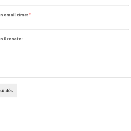
n email címe:
*
Ön üzenete:
küldés