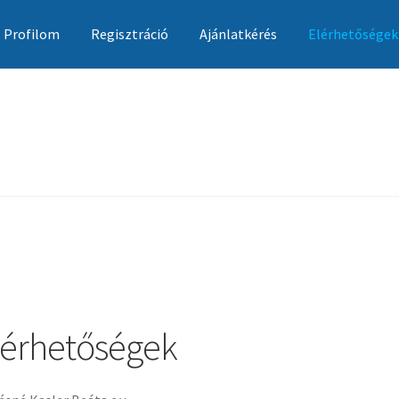
Profilom
Regisztráció
Ajánlatkérés
Elérhetőségek
Ajánlatkérés
Általános szerződési feltételek
Elérhetőségek
Garan
lérhetőségek