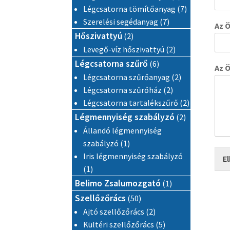
7 termék
Légcsatorna tömítőanyag
7
7 termék
Szerelési segédanyag
7
Az Ö
2 termék
Hőszivattyú
2
2 termék
Levegő-víz hőszivattyú
2
6 termék
Légcsatorna szűrő
6
Az 
2 termék
Légcsatorna szűrőanyag
2
2 termék
Légcsatorna szűrőház
2
2 termék
Légcsatorna tartalékszűrő
2
2 termék
Légmennyiség szabályzó
2
Állandó légmennyiség
1 termék
szabályzó
1
Iris légmennyiség szabályzó
El
1 termék
1
1 termék
Belimo Zsalumozgató
1
50 termék
Szellőzőrács
50
2 termék
Ajtó szellőzőrács
2
5 termék
Kültéri szellőzőrács
5