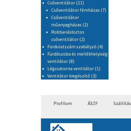
11 termék
Csőventilátor
11
7 termék
Csőventilátor fémházas
7
Csőventilátor
2 termék
műanyagházas
2
Robbanásbiztos
2 termék
csőventilátor
2
4 termék
Fordulatszám szabályzó
4
Fürdőszoba és mellékhelyiség
8 termék
ventilátor
8
1 termék
Légcsatorna ventilátor
1
3 termék
Ventilátor kiegészítő
3
Profilom
ÁSZF
Szállítás