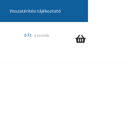
Visszatérítési tájékoztató
cia ügyintézés
Kosár
Pénztár
Szállítás
0
Ft
0 termék