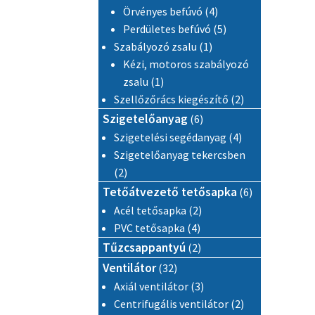
4 termék
Örvényes befúvó
4
5 termék
Perdületes befúvó
5
1 termék
Szabályozó zsalu
1
Kézi, motoros szabályozó
1 termék
zsalu
1
2 termék
Szellőzőrács kiegészítő
2
6 termék
Szigetelőanyag
6
4 termék
Szigetelési segédanyag
4
Szigetelőanyag tekercsben
2 termék
2
6 termék
Tetőátvezető tetősapka
6
2 termék
Acél tetősapka
2
4 termék
PVC tetősapka
4
2 termék
Tűzcsappantyú
2
32 termék
Ventilátor
32
3 termék
Axiál ventilátor
3
2 termék
Centrifugális ventilátor
2