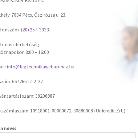
ésné Kasler Beáta e.v.
hely: 7634 Pécs, Őszirózsa u. 23.
efonszám:
(20) 257-3333
fonos elérhetőség:
öznapokon 8:00 – 16:00
il:
info@legtechnikawebaruhaz.hu
szám: 66726612-2-22
vántartási szám: 38206887
számlaszám: 10918001-00000072-30880008 (Unicredit Zrt.)
n neve: