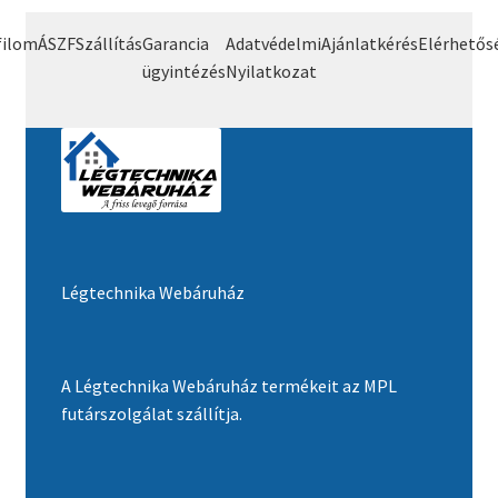
filom
ÁSZF
Szállítás
Garancia
Adatvédelmi
Ajánlatkérés
Elérhetős
ügyintézés
Nyilatkozat
Légtechnika Webáruház
A Légtechnika Webáruház termékeit az MPL
futárszolgálat szállítja.