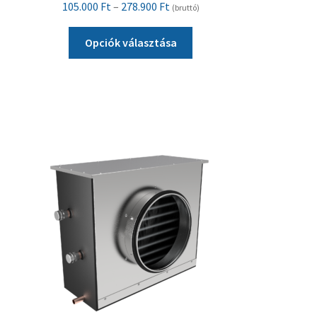
Ártartomány:
105.000
Ft
–
278.900
Ft
(bruttó)
105.000 Ft
Ennek
-
Opciók választása
a
278.900 Ft
terméknek
több
variációja
van.
A
változatok
a
termékoldalon
választhatók
ki