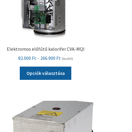
Elektromos előfűtő kalorifer CVA-MQI
Ártartomány:
82.000
Ft
–
266.900
Ft
(bruttó)
82.000 Ft
Ennek
-
Opciók választása
a
266.900 Ft
terméknek
több
variációja
van.
A
változatok
a