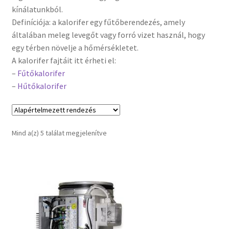
kínálatunkból.
Definíciója: a kalorifer egy fűtőberendezés, amely
Pénztár
általában meleg levegőt vagy forró vizet használ, hogy
egy térben növelje a hőmérsékletet.
Szállítás
A kalorifer fajtáit itt érheti el:
–
Fűtőkalorifer
Visszatérítési tájékoztató
–
Hűtőkalorifer
Mind a(z) 5 találat megjelenítve