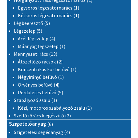
1 termék
Egysoros légcsatornarács
1
1 termék
Kétsoros légcsatornarács
1
5 termék
Légbeeresztő
5
5 termék
Légszelep
5
4 termék
Acél légszelep
4
1 termék
Műanyag légszelep
1
13 termék
Mennyezeti rács
13
2 termék
Átszellőző rácsok
2
1 termék
Koncentrikus kör befúvó
1
1 termék
Négyirányú befúvó
1
4 termék
Örvényes befúvó
4
5 termék
Perdületes befúvó
5
1 termék
Szabályozó zsalu
1
1 termék
Kézi, motoros szabályozó zsalu
1
2 termék
Szellőzőrács kiegészítő
2
6 termék
Szigetelőanyag
6
4 termék
Szigetelési segédanyag
4