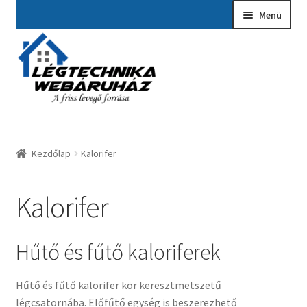
Ugrás
Kilépés
Menü
a
a
navigációhoz
tartalomba
Kezdőlap
A fiókom
Adatvédelmi Nyilatkozat
Kezdőlap
Kalorifer
Ajánlatkérés
Általános szerződési feltételek
Kalorifer
Elérhetőségek
Hűtő és fűtő kaloriferek
Garancia ügyintézés
Hűtő és fűtő kalorifer kör keresztmetszetű
Kosár
légcsatornába. Előfűtő egység is beszerezhető