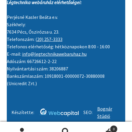
Légtechnika webáruház elérhetőségei:
Perjésné Kasler Beáta e.v.
Székhely:
7634 Pécs, Őszirózsa u. 23.
Telefonszám:
(20) 257-3333
Telefonos elérhetőség: hétköznapokon 8:00 - 16:00
E-mail:
info@legtechnikawebaruhaz.hu
Adószám: 66726612-2-22
Nyilvántartási szám: 38206887
Bankszámlaszám: 10918001-00000072-30880008
(Unicredit Zrt.)
Bognár
Készítette:
SEO:
Stúdió
0