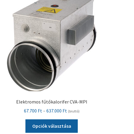
van.
A
változatok
a
termékoldalon
választhatók
ki
Elektromos fűtőkalorifer CVA-MPI
Ártartomány:
67.700
Ft
–
637.000
Ft
(bruttó)
67.700 Ft
Ennek
-
Opciók választása
a
637.000 Ft