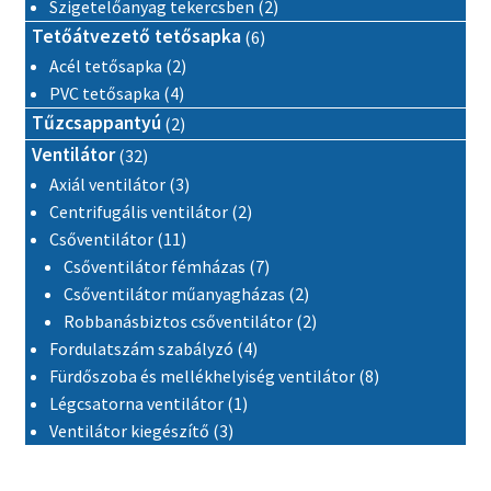
2 termék
Szigetelőanyag tekercsben
2
6 termék
Tetőátvezető tetősapka
6
2 termék
Acél tetősapka
2
4 termék
PVC tetősapka
4
2 termék
Tűzcsappantyú
2
32 termék
Ventilátor
32
3 termék
Axiál ventilátor
3
2 termék
Centrifugális ventilátor
2
11 termék
Csőventilátor
11
7 termék
Csőventilátor fémházas
7
2 termék
Csőventilátor műanyagházas
2
2 termék
Robbanásbiztos csőventilátor
2
4 termék
Fordulatszám szabályzó
4
8 termék
Fürdőszoba és mellékhelyiség ventilátor
8
1 termék
Légcsatorna ventilátor
1
3 termék
Ventilátor kiegészítő
3