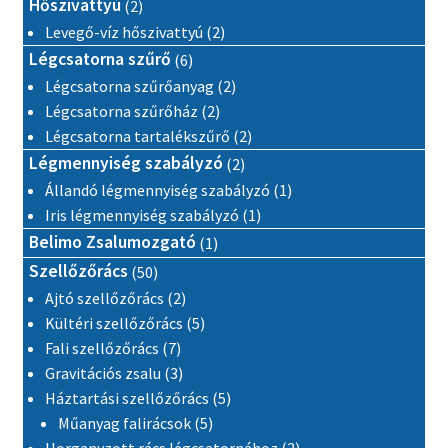
2 termék
Hőszivattyú
2
2 termék
Levegő-víz hőszivattyú
2
6 termék
Légcsatorna szűrő
6
2 termék
Légcsatorna szűrőanyag
2
2 termék
Légcsatorna szűrőház
2
2 termék
Légcsatorna tartalékszűrő
2
2 termék
Légmennyiség szabályzó
2
1 termék
Állandó légmennyiség szabályzó
1
1 termék
Iris légmennyiség szabályzó
1
1 termék
Belimo Zsalumozgató
1
50 termék
Szellőzőrács
50
2 termék
Ajtó szellőzőrács
2
5 termék
Kültéri szellőzőrács
5
7 termék
Fali szellőzőrács
7
3 termék
Gravitációs zsalu
3
5 termék
Háztartási szellőzőrács
5
5 termék
Műanyag falirácsok
5
2 termék
Horganyzott rács légcsatornához
2