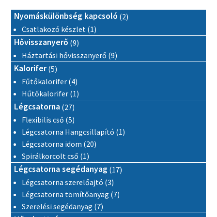
2 termék
Nyomáskülönbség kapcsoló
2
1 termék
Csatlakozó készlet
1
9 termék
Hővisszanyerő
9
9 termék
Háztartási hővisszanyerő
9
5 termék
Kalorifer
5
4 termék
Fűtőkalorifer
4
1 termék
Hűtőkalorifer
1
27 termék
Légcsatorna
27
5 termék
Flexibilis cső
5
1 termék
Légcsatorna Hangcsillapító
1
20 termék
Légcsatorna idom
20
1 termék
Spirálkorcolt cső
1
17 termék
Légcsatorna segédanyag
17
3 termék
Légcsatorna szerelőajtó
3
7 termék
Légcsatorna tömítőanyag
7
7 termék
Szerelési segédanyag
7