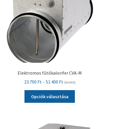
termékoldalon
választhatók
ki
Elektromos fűtőkalorifer CVA-M
Ártartomány:
23.700
Ft
–
51.400
Ft
(bruttó)
23.700 Ft
Ennek
-
Opciók választása
a
51.400 Ft
terméknek
több
variációja