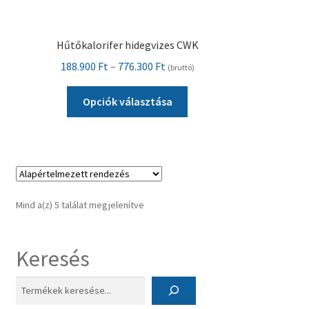
Hűtőkalorifer hidegvizes CWK
Ártartomány:
188.900
Ft
–
776.300
Ft
(bruttó)
188.900 Ft
Ennek
-
Opciók választása
a
776.300 Ft
terméknek
több
variációja
van.
A
Mind a(z) 5 találat megjelenítve
változatok
a
termékoldalon
Keresés
választhatók
ki