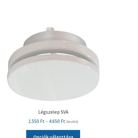
terméknek
több
variációja
van.
A
változatok
a
termékoldalon
választhatók
ki
Légszelep SVA
Ártartomány:
1.550
Ft
–
4.650
Ft
(bruttó)
1.550 Ft
Ennek
-
Opciók választása