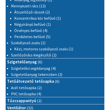
13 termék
Mennyezeti rács
13
2 termék
Átszellőző rácsok
2
1 termék
Koncentrikus kör befúvó
1
1 termék
Négyirányú befúvó
1
4 termék
Örvényes befúvó
4
5 termék
Perdületes befúvó
5
1 termék
Szabályozó zsalu
1
1 termék
Kézi, motoros szabályozó zsalu
1
2 termék
Szellőzőrács kiegészítő
2
6 termék
Szigetelőanyag
6
4 termék
Szigetelési segédanyag
4
2 termék
Szigetelőanyag tekercsben
2
6 termék
Tetőátvezető tetősapka
6
2 termék
Acél tetősapka
2
4 termék
PVC tetősapka
4
2 termék
Tűzcsappantyú
2
32 termék
Ventilátor
32