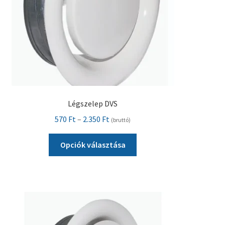
Légszelep DVS
Ártartomány:
570
Ft
–
2.350
Ft
(bruttó)
570 Ft
Ennek
-
Opciók választása
a
2.350 Ft
terméknek
több
variációja
van.
A