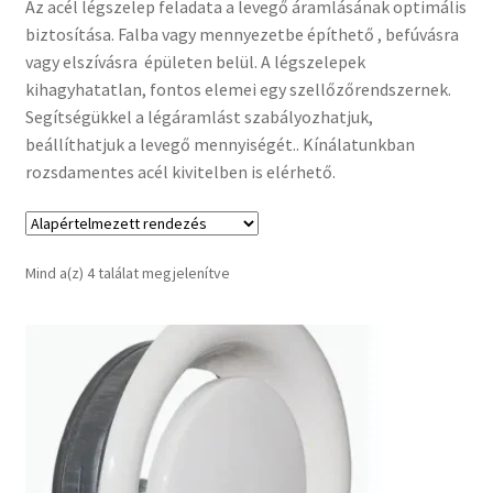
Az acél légszelep feladata a levegő áramlásának optimális
biztosítása. Falba vagy mennyezetbe építhető , befúvásra
Pénztár
vagy elszívásra épületen belül. A légszelepek
kihagyhatatlan, fontos elemei egy szellőzőrendszernek.
Szállítás
Segítségükkel a légáramlást szabályozhatjuk,
beállíthatjuk a levegő mennyiségét.. Kínálatunkban
Visszatérítési tájékoztató
rozsdamentes acél kivitelben is elérhető.
Mind a(z) 4 találat megjelenítve