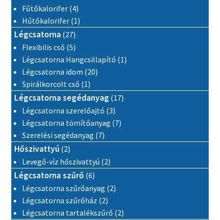
4 termék
Fűtőkalorifer
4
1 termék
Hűtőkalorifer
1
27 termék
Légcsatorna
27
5 termék
Flexibilis cső
5
1 termék
Légcsatorna Hangcsillapító
1
20 termék
Légcsatorna idom
20
1 termék
Spirálkorcolt cső
1
17 termék
Légcsatorna segédanyag
17
3 termék
Légcsatorna szerelőajtó
3
7 termék
Légcsatorna tömítőanyag
7
7 termék
Szerelési segédanyag
7
2 termék
Hőszivattyú
2
2 termék
Levegő-víz hőszivattyú
2
6 termék
Légcsatorna szűrő
6
2 termék
Légcsatorna szűrőanyag
2
2 termék
Légcsatorna szűrőház
2
2 termék
Légcsatorna tartalékszűrő
2