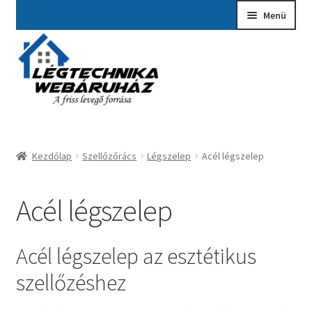
Ugrás
Kilépés
Menü
a
a
navigációhoz
tartalomba
Kezdőlap
A fiókom
Adatvédelmi Nyilatkozat
Kezdőlap
Szellőzőrács
Légszelep
Acél légszelep
Ajánlatkérés
Általános szerződési feltételek
Acél légszelep
Elérhetőségek
Acél légszelep az esztétikus
Garancia ügyintézés
szellőzéshez
Kosár