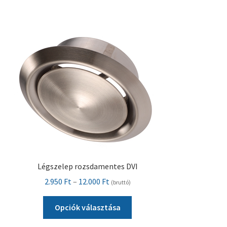
variációja
van.
A
változatok
a
termékoldalon
választhatók
ki
Légszelep rozsdamentes DVI
Ártartomány:
2.950
Ft
–
12.000
Ft
(bruttó)
2.950 Ft
Ennek
-
Opciók választása
a
12.000 Ft