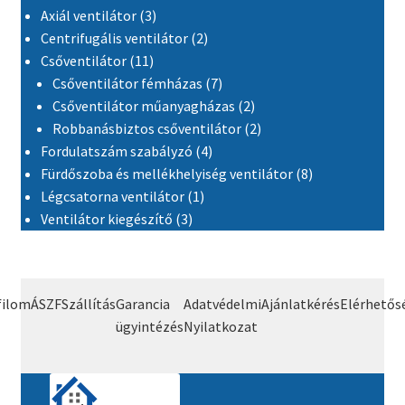
3 termék
Axiál ventilátor
3
2 termék
Centrifugális ventilátor
2
11 termék
Csőventilátor
11
7 termék
Csőventilátor fémházas
7
2 termék
Csőventilátor műanyagházas
2
2 termék
Robbanásbiztos csőventilátor
2
4 termék
Fordulatszám szabályzó
4
8 termék
Fürdőszoba és mellékhelyiség ventilátor
8
1 termék
Légcsatorna ventilátor
1
3 termék
Ventilátor kiegészítő
3
filom
ÁSZF
Szállítás
Garancia
Adatvédelmi
Ajánlatkérés
Elérhetős
ügyintézés
Nyilatkozat