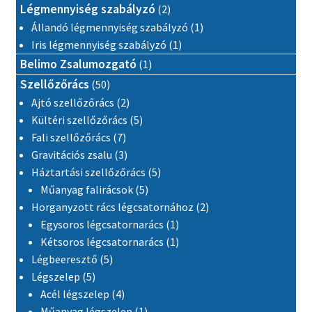
2 termék
Légmennyiség szabályzó
2
1 termék
Állandó légmennyiség szabályzó
1
1 termék
Iris légmennyiség szabályzó
1
1 termék
Belimo Zsalumozgató
1
50 termék
Szellőzőrács
50
2 termék
Ajtó szellőzőrács
2
5 termék
Kültéri szellőzőrács
5
7 termék
Fali szellőzőrács
7
3 termék
Gravitációs zsalu
3
5 termék
Háztartási szellőzőrács
5
5 termék
Műanyag falirácsok
5
2 termék
Horganyzott rács légcsatornához
2
1 termék
Egysoros légcsatornarács
1
1 termék
Kétsoros légcsatornarács
1
5 termék
Légbeeresztő
5
5 termék
Légszelep
5
4 termék
Acél légszelep
4
1 termék
Műanyag légszelep
1