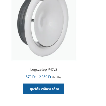
változatok
a
termékoldalon
választhatók
ki
Légszelep P-DVS
Ártartomány:
570
Ft
–
2.350
Ft
(bruttó)
570 Ft
Ennek
-
Opciók választása
a
2.350 Ft
terméknek
több