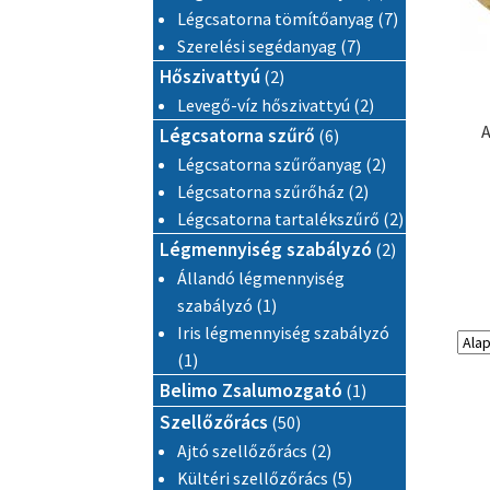
7 termék
Légcsatorna tömítőanyag
7
7 termék
Szerelési segédanyag
7
2 termék
Hőszivattyú
2
2 termék
Levegő-víz hőszivattyú
2
A
6 termék
Légcsatorna szűrő
6
2 termék
Légcsatorna szűrőanyag
2
2 termék
Légcsatorna szűrőház
2
2 termék
Légcsatorna tartalékszűrő
2
2 termék
Légmennyiség szabályzó
2
Állandó légmennyiség
1 termék
szabályzó
1
Iris légmennyiség szabályzó
1 termék
1
1 termék
Belimo Zsalumozgató
1
50 termék
Szellőzőrács
50
2 termék
Ajtó szellőzőrács
2
5 termék
Kültéri szellőzőrács
5