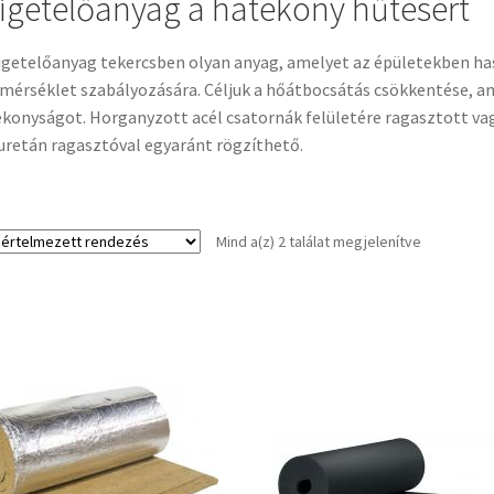
igetelőanyag a hatékony hűtésért
igetelőanyag tekercsben olyan anyag, amelyet az épületekben h
mérséklet szabályozására. Céljuk a hőátbocsátás csökkentése, ame
konyságot. Horganyzott acél csatornák felületére ragasztott vag
uretán ragasztóval egyaránt rögzíthető.
Mind a(z) 2 találat megjelenítve