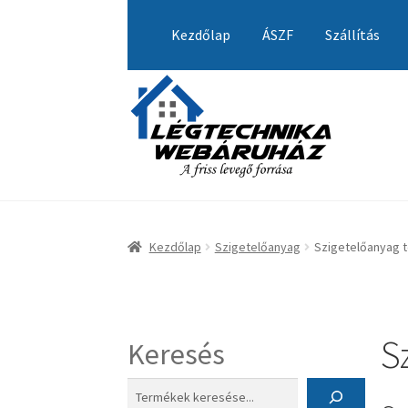
Ugrás
Kilépés
a
a
Kezdőlap
ÁSZF
Szállítás
navigációhoz
tartalomba
Kezdőlap
A fiókom
Adatvédelmi Nyilatkozat
Visszatérítési tájékoztató
Kezdőlap
Szigetelőanyag
Szigetelőanyag 
S
Keresés