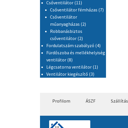
11 termék
Csőventilátor
11
7 termék
Csőventilátor fémházas
7
Csőventilátor
2 termék
műanyagházas
2
Robbanásbiztos
2 termék
csőventilátor
2
4 termék
Fordulatszám szabályzó
4
Fürdőszoba és mellékhelyiség
8 termék
ventilátor
8
1 termék
Légcsatorna ventilátor
1
3 termék
Ventilátor kiegészítő
3
Profilom
ÁSZF
Szállítás