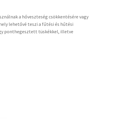
asználnak a hőveszteség csökkentésére vagy
ly lehetővé teszi a fűtési és hűtési
y ponthegesztett tüskékkel, illetve