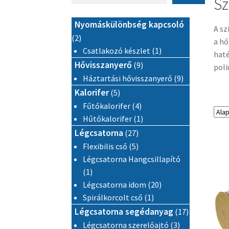
Sz
Nyomáskülönbség kapcsoló
A sz
2 termék
2
a hő
1 termék
Csatlakozó készlet
1
haté
9 termék
Hővisszanyerő
9
poli
9 termék
Háztartási hővisszanyerő
9
5 termék
Kalorifer
5
4 termék
Fűtőkalorifer
4
1 termék
Hűtőkalorifer
1
27 termék
Légcsatorna
27
5 termék
Flexibilis cső
5
Légcsatorna Hangcsillapító
1 termék
1
20 termék
Légcsatorna idom
20
1 termék
Spirálkorcolt cső
1
17 termék
Légcsatorna segédanyag
17
3 termék
Légcsatorna szerelőajtó
3