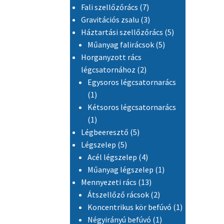
7 termék
Fali szellőzőrács
7
3 termék
Gravitációs zsalu
3
5 termék
Háztartási szellőzőrács
5
5 termék
Műanyag falirácsok
5
Horganyzott rács
2 termék
légcsatornához
2
Egysoros légcsatornarács
1 termék
1
Kétsoros légcsatornarács
1 termék
1
5 termék
Légbeeresztő
5
5 termék
Légszelep
5
4 termék
Acél légszelep
4
1 termék
Műanyag légszelep
1
13 termék
Mennyezeti rács
13
2 termék
Átszellőző rácsok
2
1 termék
Koncentrikus kör befúvó
1
1 termék
Négyirányú befúvó
1