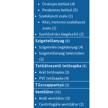
4 termék
Örvényes befúvó
4
5 termék
Perdületes befúvó
5
1 termék
Szabályozó zsalu
1
Kézi, motoros szabályozó
1 termék
zsalu
1
2 termék
Szellőzőrács kiegészítő
2
6 termék
Szigetelőanyag
6
4 termék
Szigetelési segédanyag
4
Szigetelőanyag tekercsben
2 termék
2
6 termék
Tetőátvezető tetősapka
6
2 termék
Acél tetősapka
2
4 termék
PVC tetősapka
4
2 termék
Tűzcsappantyú
2
32 termék
Ventilátor
32
3 termék
Axiál ventilátor
3
2 termék
Centrifugális ventilátor
2