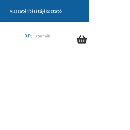
Visszatérítési tájékoztató
cia ügyintézés
Kosár
Pénztár
Szállítás
0
Ft
0 termék