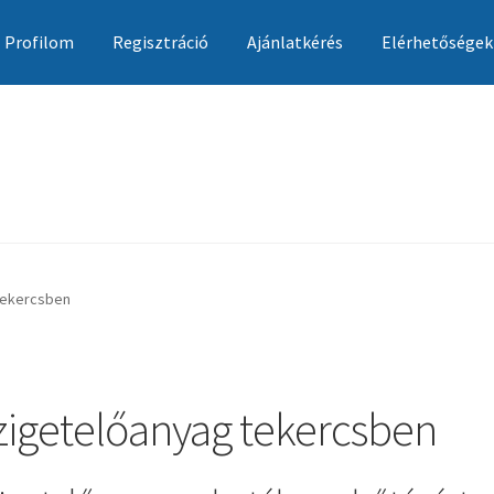
Profilom
Regisztráció
Ajánlatkérés
Elérhetőségek
Ajánlatkérés
Általános szerződési feltételek
Elérhetőségek
Garan
tekercsben
zigetelőanyag tekercsben