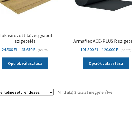
lukasírozott kőzetgyapot
szigetelés
Armaflex ACE-PLUS R sziget
Ártartomány:
Ártart
24.500
Ft
–
45.650
Ft
101.500
Ft
–
120.000
Ft
(bruttó)
(bruttó)
24.500 Ft
101.500
Ennek
E
-
-
Opciók választása
Opciók választása
a
a
45.650 Ft
120.000
terméknek
t
több
t
variációja
v
Mind a(z) 2 találat megjelenítve
van.
v
A
A
változatok
v
a
a
termékoldalon
t
választhatók
v
ki
ki