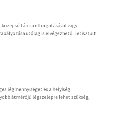
 középső tárcsa elforgatásával vagy
abályozása utólag is elvégezhető. Letisztult
ges légmennyiséget és a helyiség
gyobb átmérőjű légszelepre lehet szükség,