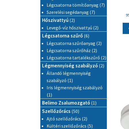
7 termék
Légcsatorna tömítőanyag
7
7 termék
Szerelési segédanyag
7
9
2 termék
Hőszivattyú
2
2 termék
Levegő-víz hőszivattyú
2
6 termék
Légcsatorna szűrő
6
2 termék
Légcsatorna szűrőanyag
2
2 termék
Légcsatorna szűrőház
2
2 termék
Légcsatorna tartalékszűrő
2
2 termék
Légmennyiség szabályzó
2
Állandó légmennyiség
1 termék
szabályzó
1
Iris légmennyiség szabályzó
1 termék
1
1 termék
Belimo Zsalumozgató
1
50 termék
Szellőzőrács
50
2 termék
Ajtó szellőzőrács
2
5 termék
Kültéri szellőzőrács
5