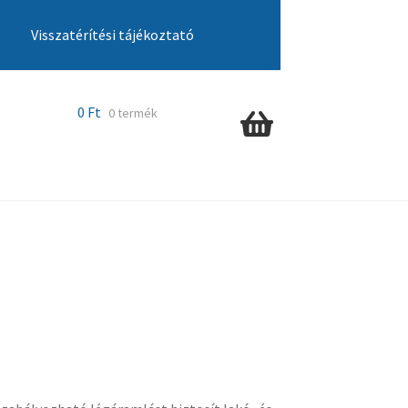
Visszatérítési tájékoztató
cia ügyintézés
Kosár
Pénztár
Szállítás
0
Ft
0 termék