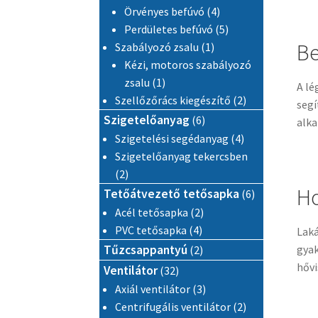
4 termék
Örvényes befúvó
4
5 termék
Perdületes befúvó
5
Be
1 termék
Szabályozó zsalu
1
Kézi, motoros szabályozó
1 termék
zsalu
1
A lé
2 termék
Szellőzőrács kiegészítő
2
segí
6 termék
Szigetelőanyag
6
alka
4 termék
Szigetelési segédanyag
4
Szigetelőanyag tekercsben
2 termék
2
Ho
6 termék
Tetőátvezető tetősapka
6
2 termék
Acél tetősapka
2
4 termék
PVC tetősapka
4
Laká
2 termék
gyak
Tűzcsappantyú
2
hővi
32 termék
Ventilátor
32
3 termék
Axiál ventilátor
3
2 termék
Centrifugális ventilátor
2