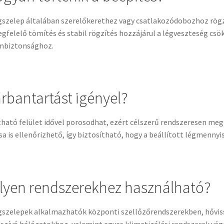
gszelep általában szerelőkerethez vagy csatlakozódobozhoz rögz
gfelelő tömítés és stabil rögzítés hozzájárul a légveszteség csö
mbiztonsághoz.
rbantartást igényel?
tható felület idővel porosodhat, ezért célszerű rendszeresen megt
sa is ellenőrizhető, így biztosítható, hogy a beállított légmenny
lyen rendszerekhez használható?
gszelepek alkalmazhatók központi szellőzőrendszerekben, hővis
lszívó hálózatokhoz, valamint egyes klimatizálási rendszerek vég