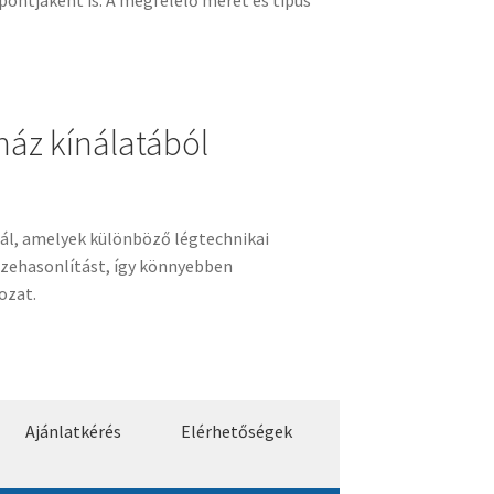
áz kínálatából
nál, amelyek különböző légtechnikai
szehasonlítást, így könnyebben
ozat.
Ajánlatkérés
Elérhetőségek