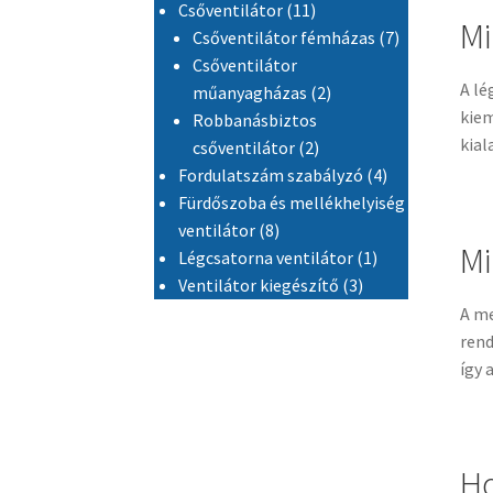
11 termék
Csőventilátor
11
Mi
7 termék
Csőventilátor fémházas
7
Csőventilátor
A lé
2 termék
műanyagházas
2
kiem
Robbanásbiztos
kial
2 termék
csőventilátor
2
4 termék
Fordulatszám szabályzó
4
Fürdőszoba és mellékhelyiség
8 termék
ventilátor
8
Mi
1 termék
Légcsatorna ventilátor
1
3 termék
Ventilátor kiegészítő
3
A me
rend
így 
Ho