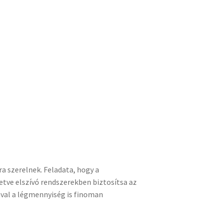
a szerelnek. Feladata, hogy a
etve elszívó rendszerekben biztosítsa az
ával a légmennyiség is finoman