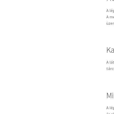
A lé
A me
üze
Ka
A lá
tárc
Mi
A lé
és e