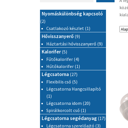
A lé
közé
Nyomáskülönbség kapcsoló
kial
2 termék
2
1 termék
Csatlakozó készlet
1
9 termék
Hővisszanyerő
9
9 termék
Háztartási hővisszanyerő
9
5 termék
Kalorifer
5
4 termék
Fűtőkalorifer
4
1 termék
Hűtőkalorifer
1
27 termék
Légcsatorna
27
5 termék
Flexibilis cső
5
Légcsatorna Hangcsillapító
1 termék
1
20 termék
Légcsatorna idom
20
1 termék
Spirálkorcolt cső
1
17 termék
Légcsatorna segédanyag
17
3 termék
Légcsatorna szerelőajtó
3