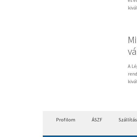
kivá
Mi
vá
A Lé
rend
kivá
Profilom
ÁSZF
Szállítás