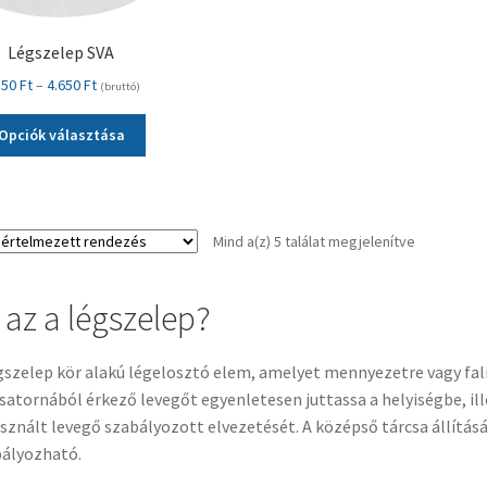
Légszelep SVA
Ártartomány:
550
Ft
–
4.650
Ft
(bruttó)
1.550 Ft
Ennek
-
Opciók választása
a
4.650 Ft
terméknek
több
variációja
Mind a(z) 5 találat megjelenítve
van.
A
változatok
 az a légszelep?
a
termékoldalon
választhatók
gszelep kör alakú légelosztó elem, amelyet mennyezetre vagy falr
ki
satornából érkező levegőt egyenletesen juttassa a helyiségbe, ill
sznált levegő szabályozott elvezetését. A középső tárcsa állítás
ályozható.