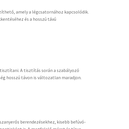
íthető, amely a légcsatornához kapcsolódik.
kkentéséhez és a hosszú távú
isztítani. A tisztítás során a szabályozó
iség hosszú távon is változatlan maradjon.
szanyerős berendezésekhez, kisebb befúvó-
pontjaként is. A megfelelő méret és típus