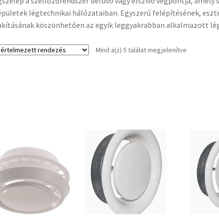
gszelep a szellőzőrendszer befúvó vagy elszívó végpontja, amely 
pületek légtechnikai hálózataiban. Egyszerű felépítésének, eszt
akításának köszönhetően az egyik leggyakrabban alkalmazott lé
Mind a(z) 5 találat megjelenítve