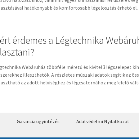
lasztásával hatékonyabb és komfortosabb légelosztás érhető el.
ért érdemes a Légtechnika Webáruh
lasztani?
gtechnika Webáruház többféle méretű és kivitelű légszelepet kí
szerekhez illeszthetők. A részletes műszaki adatok segítik az ös
lasztható az adott helyiséghez és légcsatornához megfelelő vált
Garancia ügyintézés
Adatvédelmi Nyilatkozat