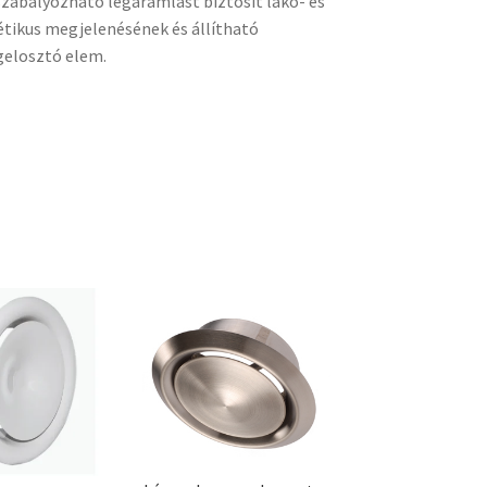
szabályozható légáramlást biztosít lakó- és
étikus megjelenésének és állítható
gelosztó elem.