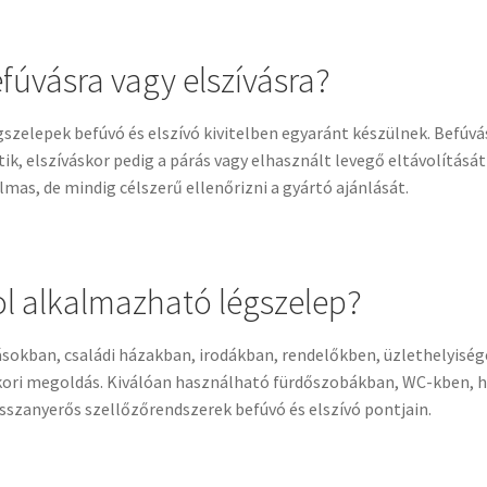
fúvásra vagy elszívásra?
gszelepek befúvó és elszívó kivitelben egyaránt készülnek. Befúvá
tik, elszíváskor pedig a párás vagy elhasznált levegő eltávolításá
lmas, de mindig célszerű ellenőrizni a gyártó ajánlását.
l alkalmazható légszelep?
sokban, családi házakban, irodákban, rendelőkben, üzlethelyisé
ori megoldás. Kiválóan használható fürdőszobákban, WC-kben, 
sszanyerős szellőzőrendszerek befúvó és elszívó pontjain.