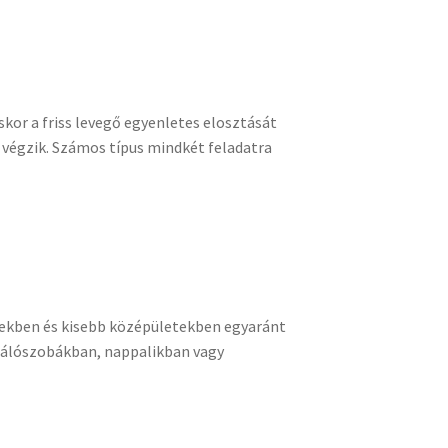
skor a friss levegő egyenletes elosztását
t végzik. Számos típus mindkét feladatra
gekben és kisebb középületekben egyaránt
hálószobákban, nappalikban vagy