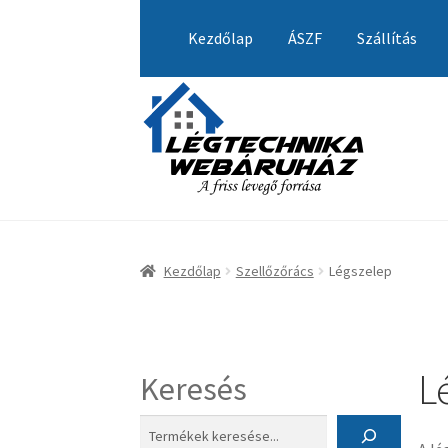
Ugrás
Kilépés
a
a
Kezdőlap
ÁSZF
Szállítás
navigációhoz
tartalomba
Kezdőlap
A fiókom
Adatvédelmi Nyilatkozat
Visszatérítési tájékoztató
Kezdőlap
Szellőzőrács
Légszelep
L
Keresés