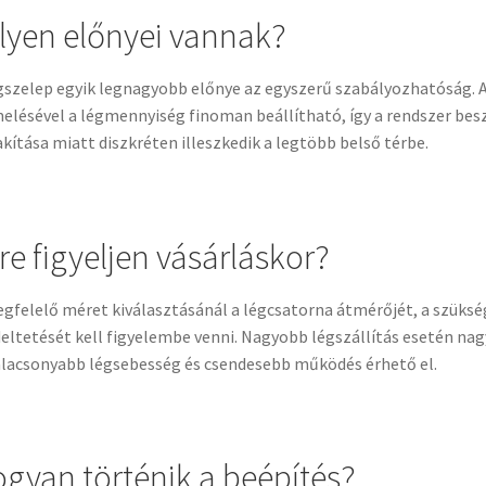
lyen előnyei vannak?
gszelep egyik legnagyobb előnye az egyszerű szabályozhatóság. A
elésével a légmennyiség finoman beállítható, így a rendszer besz
akítása miatt diszkréten illeszkedik a legtöbb belső térbe.
re figyeljen vásárláskor?
gfelelő méret kiválasztásánál a légcsatorna átmérőjét, a szüksé
eltetését kell figyelembe venni. Nagyobb légszállítás esetén na
alacsonyabb légsebesség és csendesebb működés érhető el.
gyan történik a beépítés?