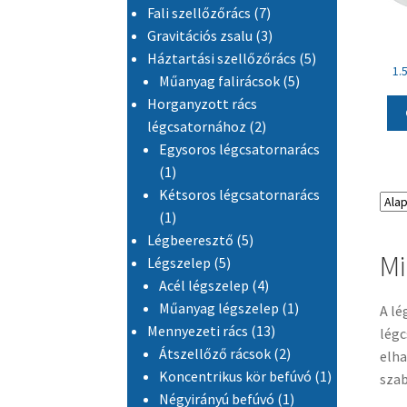
7 termék
Fali szellőzőrács
7
3 termék
Gravitációs zsalu
3
5 termék
Háztartási szellőzőrács
5
1.
5 termék
Műanyag falirácsok
5
Horganyzott rács
2 termék
légcsatornához
2
Egysoros légcsatornarács
1 termék
1
Kétsoros légcsatornarács
1 termék
1
5 termék
Légbeeresztő
5
Mi
5 termék
Légszelep
5
4 termék
Acél légszelep
4
1 termék
Műanyag légszelep
1
A lé
13 termék
Mennyezeti rács
13
légc
2 termék
Átszellőző rácsok
2
elha
1 termék
Koncentrikus kör befúvó
1
szab
1 termék
Négyirányú befúvó
1