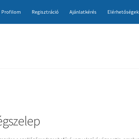
Profilom
Regisztráció
Ajánlatkérés
Elérhetőségek
Ajánlatkérés
Általános szerződési feltételek
Elérhetőségek
Garan
égszelep