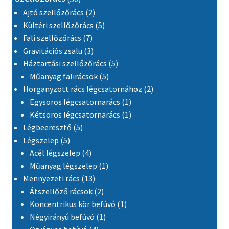
2 termék
Ajtó szellőzőrács
2
5 termék
Kültéri szellőzőrács
5
7 termék
Fali szellőzőrács
7
3 termék
Gravitációs zsalu
3
5 termék
Háztartási szellőzőrács
5
5 termék
Műanyag falirácsok
5
2 termék
Horganyzott rács légcsatornához
2
1 termék
Egysoros légcsatornarács
1
1 termék
Kétsoros légcsatornarács
1
5 termék
Légbeeresztő
5
5 termék
Légszelep
5
4 termék
Acél légszelep
4
1 termék
Műanyag légszelep
1
13 termék
Mennyezeti rács
13
2 termék
Átszellőző rácsok
2
1 termék
Koncentrikus kör befúvó
1
1 termék
Négyirányú befúvó
1
4 termék