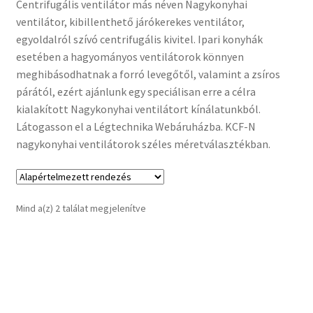
Centrifugális ventilátor más néven Nagykonyhai
ventilátor, kibillenthető járókerekes ventilátor,
Pénztár
egyoldalról szívó centrifugális kivitel. Ipari konyhák
esetében a hagyományos ventilátorok könnyen
Szállítás
meghibásodhatnak a forró levegőtől, valamint a zsíros
párától, ezért ajánlunk egy speciálisan erre a célra
Visszatérítési tájékoztató
kialakított Nagykonyhai ventilátort kínálatunkból.
Látogasson el a Légtechnika Webáruházba. KCF-N
nagykonyhai ventilátorok széles méretválasztékban.
Mind a(z) 2 találat megjelenítve