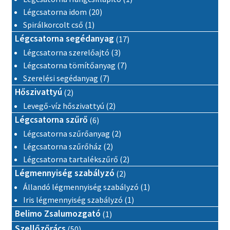
20 termék
Légcsatorna idom
20
1 termék
Spirálkorcolt cső
1
17 termék
Légcsatorna segédanyag
17
3 termék
Légcsatorna szerelőajtó
3
7 termék
Légcsatorna tömítőanyag
7
7 termék
Szerelési segédanyag
7
2 termék
Hőszivattyú
2
2 termék
Levegő-víz hőszivattyú
2
6 termék
Légcsatorna szűrő
6
2 termék
Légcsatorna szűrőanyag
2
2 termék
Légcsatorna szűrőház
2
2 termék
Légcsatorna tartalékszűrő
2
2 termék
Légmennyiség szabályzó
2
1 termék
Állandó légmennyiség szabályzó
1
1 termék
Iris légmennyiség szabályzó
1
1 termék
Belimo Zsalumozgató
1
50 termék
Szellőzőrács
50