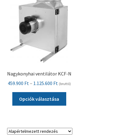
Nagykonyhai ventilátor KCF-N
Ártartomány:
459.900
Ft
–
1.125.600
Ft
(bruttó)
459.900 Ft
Ennek
-
Opciók választása
a
1.125.600 Ft
terméknek
több
variációja
van.