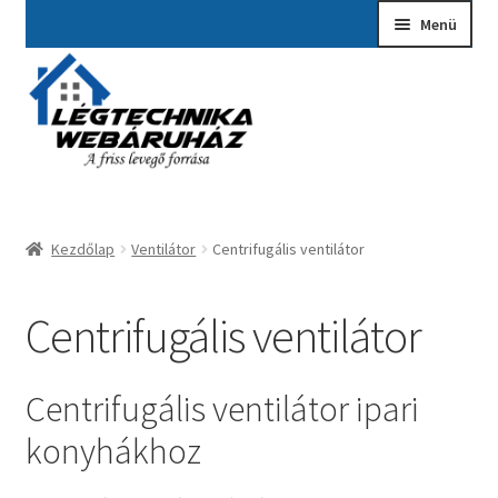
Ugrás
Kilépés
Menü
a
a
navigációhoz
tartalomba
Kezdőlap
A fiókom
Adatvédelmi Nyilatkozat
Kezdőlap
Ventilátor
Centrifugális ventilátor
Ajánlatkérés
Általános szerződési feltételek
Centrifugális ventilátor
Elérhetőségek
Centrifugális ventilátor ipari
Garancia ügyintézés
konyhákhoz
Kosár