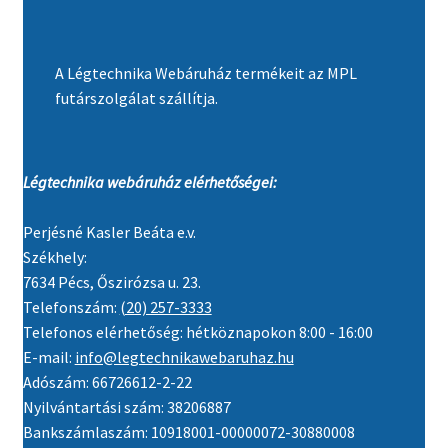
A Légtechnika Webáruház termékeit az MPL
futárszolgálat szállítja.
Légtechnika webáruház elérhetőségei:
Perjésné Kasler Beáta e.v.
Székhely:
7634 Pécs, Őszirózsa u. 23.
Telefonszám:
(20) 257-3333
Telefonos elérhetőség: hétköznapokon 8:00 - 16:00
E-mail:
info@legtechnikawebaruhaz.hu
Adószám: 66726612-2-22
Nyilvántartási szám: 38206887
Bankszámlaszám: 10918001-00000072-30880008