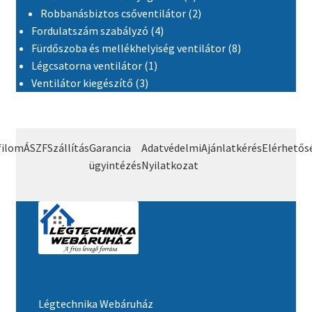
2 termék
Robbanásbiztos csőventilátor
2
4 termék
Fordulatszám szabályzó
4
8 termék
Fürdőszoba és mellékhelyiség ventilátor
8
1 termék
Légcsatorna ventilátor
1
3 termék
Ventilátor kiegészítő
3
filom
ÁSZF
Szállítás
Garancia
Adatvédelmi
Ajánlatkérés
Elérhetős
ügyintézés
Nyilatkozat
Légtechnika Webáruház