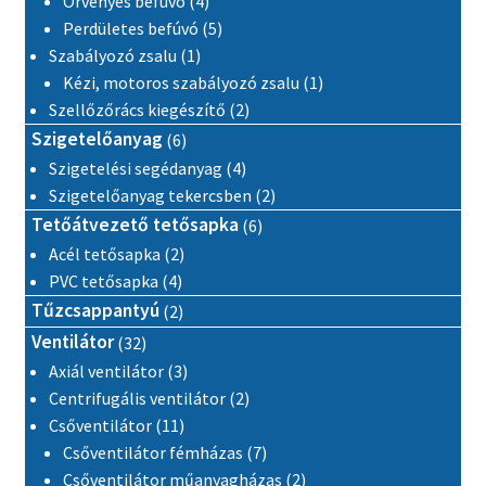
Örvényes befúvó
4
5 termék
Perdületes befúvó
5
1 termék
Szabályozó zsalu
1
1 termék
Kézi, motoros szabályozó zsalu
1
2 termék
Szellőzőrács kiegészítő
2
6 termék
Szigetelőanyag
6
4 termék
Szigetelési segédanyag
4
2 termék
Szigetelőanyag tekercsben
2
6 termék
Tetőátvezető tetősapka
6
2 termék
Acél tetősapka
2
4 termék
PVC tetősapka
4
2 termék
Tűzcsappantyú
2
32 termék
Ventilátor
32
3 termék
Axiál ventilátor
3
2 termék
Centrifugális ventilátor
2
11 termék
Csőventilátor
11
7 termék
Csőventilátor fémházas
7
2 termék
Csőventilátor műanyagházas
2