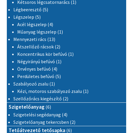
1 termék
Kétsoros légcsatornarács
1
5 termék
Légbeeresztő
5
5 termék
Légszelep
5
4 termék
Acél légszelep
4
1 termék
Műanyag légszelep
1
13 termék
Mennyezeti rács
13
2 termék
Átszellőző rácsok
2
1 termék
Koncentrikus kör befúvó
1
1 termék
Négyirányú befúvó
1
4 termék
Örvényes befúvó
4
5 termék
Perdületes befúvó
5
1 termék
Szabályozó zsalu
1
1 termék
Kézi, motoros szabályozó zsalu
1
2 termék
Szellőzőrács kiegészítő
2
6 termék
Szigetelőanyag
6
4 termék
Szigetelési segédanyag
4
2 termék
Szigetelőanyag tekercsben
2
6 termék
Tetőátvezető tetősapka
6