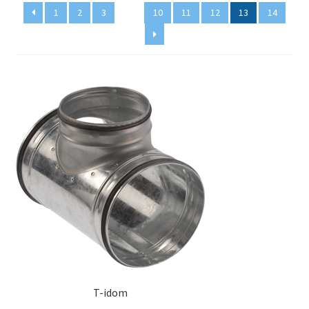
1
2
3
…
10
11
12
13
14
Pénztár
Szállítás
Visszatérítési tájékoztató
T-idom