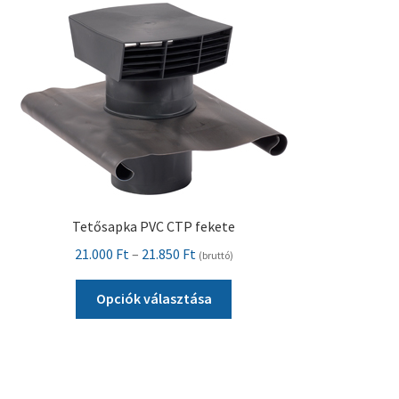
változatok
a
termékoldalon
választhatók
ki
Tetősapka PVC CTP fekete
Ártartomány:
21.000
Ft
–
21.850
Ft
(bruttó)
21.000 Ft
Ennek
-
Opciók választása
a
21.850 Ft
terméknek
több
variációja