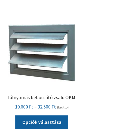
variációja
van.
A
változatok
a
termékoldalon
választhatók
ki
Túlnyomás bebocsátó zsalu OKMI
Ártartomány:
10.600
Ft
–
32.500
Ft
(bruttó)
10.600 Ft
Ennek
-
Opciók választása
a
32.500 Ft
terméknek