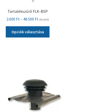
Tartalékszűrő FLK-BSP
Ártartomány:
2.600
Ft
–
48.500
Ft
(bruttó)
2.600 Ft
Ennek
-
Opciók választása
a
48.500 Ft
terméknek
több
variációja
van.
A
változatok
a
termékoldalon
választhatók
ki