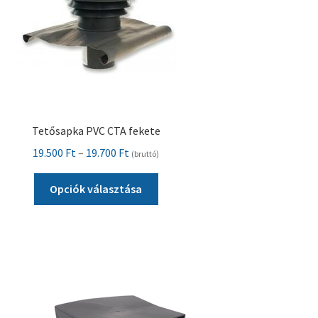
választhatók
ki
Tetősapka PVC CTA fekete
Ártartomány:
19.500
Ft
–
19.700
Ft
(bruttó)
19.500 Ft
Ennek
-
Opciók választása
a
19.700 Ft
terméknek
több
variációja
van.
A
változatok