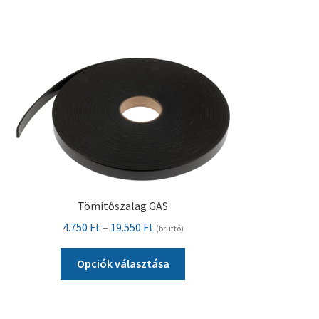
van.
A
változatok
a
termékoldalon
választhatók
ki
Tömítőszalag GAS
Ártartomány:
4.750
Ft
–
19.550
Ft
(bruttó)
4.750 Ft
Ennek
-
Opciók választása
a
19.550 Ft
terméknek
több