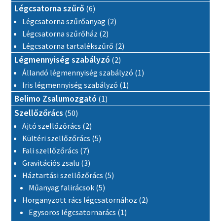
6 termék
Légcsatorna szűrő
6
2 termék
Légcsatorna szűrőanyag
2
2 termék
Légcsatorna szűrőház
2
2 termék
Légcsatorna tartalékszűrő
2
2 termék
Légmennyiség szabályzó
2
1 termék
Állandó légmennyiség szabályzó
1
1 termék
Iris légmennyiség szabályzó
1
1 termék
Belimo Zsalumozgató
1
50 termék
Szellőzőrács
50
2 termék
Ajtó szellőzőrács
2
5 termék
Kültéri szellőzőrács
5
7 termék
Fali szellőzőrács
7
3 termék
Gravitációs zsalu
3
5 termék
Háztartási szellőzőrács
5
5 termék
Műanyag falirácsok
5
2 termék
Horganyzott rács légcsatornához
2
1 termék
Egysoros légcsatornarács
1