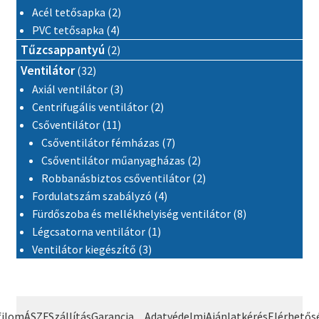
2 termék
Acél tetősapka
2
4 termék
PVC tetősapka
4
2 termék
Tűzcsappantyú
2
32 termék
Ventilátor
32
3 termék
Axiál ventilátor
3
2 termék
Centrifugális ventilátor
2
11 termék
Csőventilátor
11
7 termék
Csőventilátor fémházas
7
2 termék
Csőventilátor műanyagházas
2
2 termék
Robbanásbiztos csőventilátor
2
4 termék
Fordulatszám szabályzó
4
8 termék
Fürdőszoba és mellékhelyiség ventilátor
8
1 termék
Légcsatorna ventilátor
1
3 termék
Ventilátor kiegészítő
3
filom
ÁSZF
Szállítás
Garancia
Adatvédelmi
Ajánlatkérés
Elérhetős