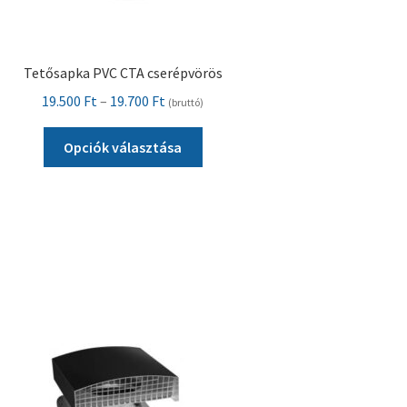
Tetősapka PVC CTA cserépvörös
Ártartomány:
19.500
Ft
–
19.700
Ft
(bruttó)
19.500 Ft
Ennek
-
Opciók választása
a
19.700 Ft
terméknek
több
variációja
van.
A
változatok
a
termékoldalon
választhatók
ki