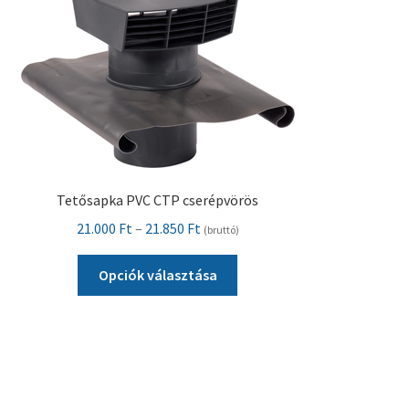
a
termékoldalon
választhatók
ki
Tetősapka PVC CTP cserépvörös
Ártartomány:
21.000
Ft
–
21.850
Ft
(bruttó)
21.000 Ft
Ennek
-
Opciók választása
a
21.850 Ft
terméknek
több
variációja
van.
A