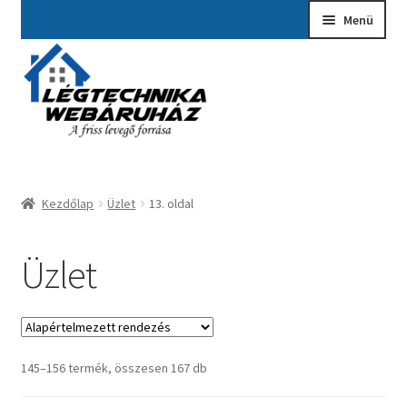
Ugrás
Kilépés
Menü
a
a
navigációhoz
tartalomba
Kezdőlap
A fiókom
Adatvédelmi Nyilatkozat
Kezdőlap
Üzlet
13. oldal
Ajánlatkérés
Általános szerződési feltételek
Üzlet
Elérhetőségek
Garancia ügyintézés
145–156 termék, összesen 167 db
Kosár