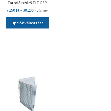
Tartalékszűrő FLF-BSP
Ártartomány:
7.150
Ft
–
30.200
Ft
(bruttó)
7.150 Ft
Ennek
-
Opciók választása
a
30.200 Ft
terméknek
több
variációja
van.
A
változatok
a
termékoldalon
választhatók
ki