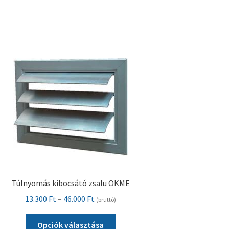
több
variációja
van.
A
változatok
a
termékoldalon
választhatók
ki
Túlnyomás kibocsátó zsalu OKME
Ártartomány:
13.300
Ft
–
46.000
Ft
(bruttó)
13.300 Ft
Ennek
-
Opciók választása