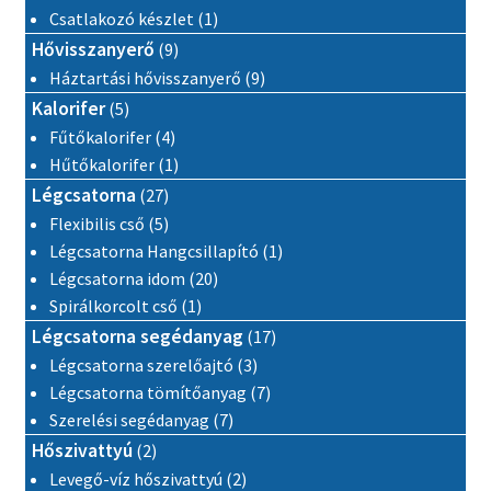
1 termék
Csatlakozó készlet
1
9 termék
Hővisszanyerő
9
9 termék
Háztartási hővisszanyerő
9
5 termék
Kalorifer
5
4 termék
Fűtőkalorifer
4
1 termék
Hűtőkalorifer
1
27 termék
Légcsatorna
27
5 termék
Flexibilis cső
5
1 termék
Légcsatorna Hangcsillapító
1
20 termék
Légcsatorna idom
20
1 termék
Spirálkorcolt cső
1
17 termék
Légcsatorna segédanyag
17
3 termék
Légcsatorna szerelőajtó
3
7 termék
Légcsatorna tömítőanyag
7
7 termék
Szerelési segédanyag
7
2 termék
Hőszivattyú
2
2 termék
Levegő-víz hőszivattyú
2