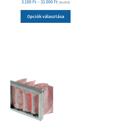
Ártartomány:
3.100
Ft
–
31.000
Ft
(bruttó)
3.100 Ft
Ennek
-
Opciók választása
a
31.000 Ft
terméknek
több
variációja
van.
A
változatok
a
termékoldalon
választhatók
ki