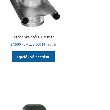
ki
Tetősapka acél CT fekete
Ártartomány:
24.600
Ft
–
253.000
Ft
(bruttó)
24.600 Ft
Ennek
-
Opciók választása
a
253.000 Ft
terméknek
több
variációja
van.
A
változatok
a
termékoldalon