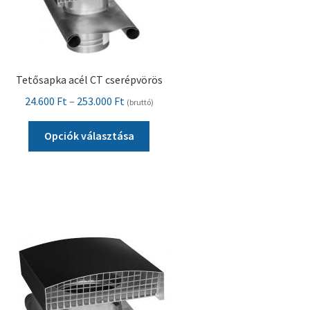
Tetősapka acél CT cserépvörös
Ártartomány:
24.600
Ft
–
253.000
Ft
(bruttó)
24.600 Ft
Ennek
-
Opciók választása
a
253.000 Ft
terméknek
több
variációja
van.
A
változatok
a
termékoldalon
választhatók