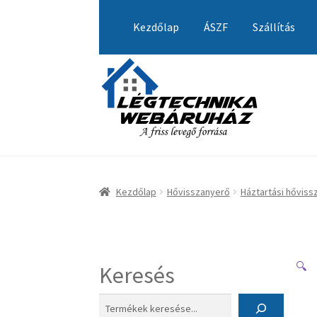
Ugrás
Kilépés
a
a
Kezdőlap
ÁSZF
Szállítás
navigációhoz
tartalomba
Kezdőlap
A fiókom
Adatvédelmi Nyilatkozat
Visszatérítési tájékoztató
Kezdőlap
Hővisszanyerő
Háztartási hőviss
🔍
Keresés