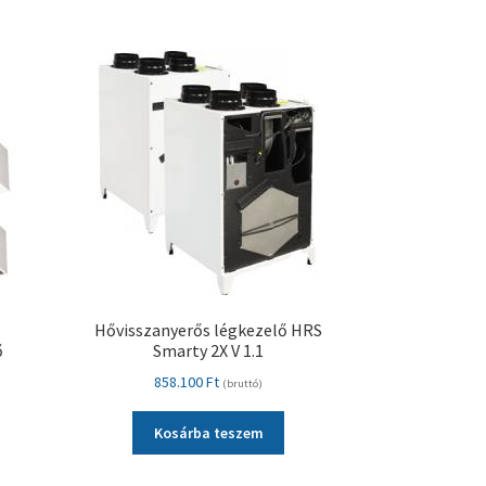
Hővisszanyerős légkezelő HRS
ő
Smarty 2X V 1.1
858.100
Ft
(bruttó)
Kosárba teszem