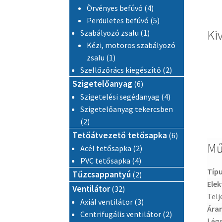
4 termék
Örvényes befúvó
4
5 termék
Perdületes befúvó
5
Kiv
1 termék
Szabályozó zsalu
1
Kézi, motoros szabályozó
1 termék
zsalu
1
2 termék
Szellőzőrács kiegészítő
2
6 termék
Szigetelőanyag
6
4 termék
Szigetelési segédanyag
4
Szigetelőanyag tekercsben
2 termék
2
6 termék
Tetőátvezető tetősapka
6
Mű
2 termék
Acél tetősapka
2
4 termék
PVC tetősapka
4
Típ
2 termék
Tűzcsappantyú
2
Ele
32 termék
Ventilátor
32
Telj
3 termék
Axiál ventilátor
3
Áram
2 termék
Centrifugális ventilátor
2
Légs