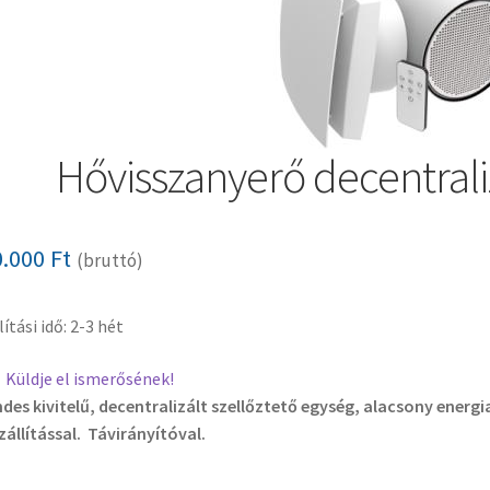
Hővisszanyerő decentral
0.000
Ft
(bruttó)
lítási idő: 2-3 hét
Küldje el ismerősének!
des kivitelű, decentralizált szellőztető egység, alacsony energ
zállítással. Távirányítóval.