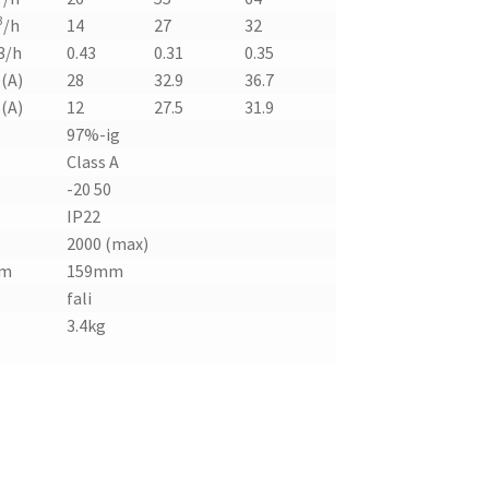
3
/h
14
27
32
3/h
0.43
0.31
0.35
(A)
28
32.9
36.7
(A)
12
27.5
31.9
97%-ig
Class A
-20 50
IP22
2000 (max)
m
159mm
fali
3.4kg