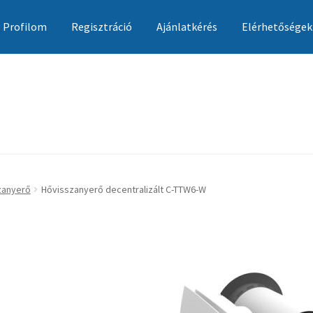
Profilom
Regisztráció
Ajánlatkérés
Elérhetőségek
Ajánlatkérés
Általános szerződési feltételek
Elérhetőségek
Garan
zanyerő
Hővisszanyerő decentralizált C-TTW6-W