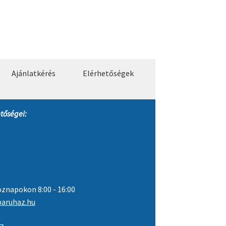
Ajánlatkérés
Elérhetőségek
tőségei:
znapokon 8:00 - 16:00
aruhaz.hu