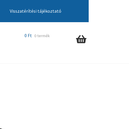
Visszatérítési tájékoztató
cia ügyintézés
Kosár
Pénztár
Szállítás
0
Ft
0 termék