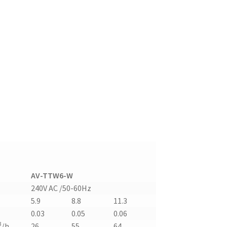
AV-TTW6-W
240V AC /50-60Hz
5.9
8.8
11.3
0.03
0.05
0.06
3
/h
26
55
64