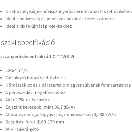
Kisebb helyiségek hővisszanyerős decentralizált szellőzéséhe
Ideális nedvesség és penészes házak és terek számára
Ideális kis felújítási projektekhez
szaki specifikáció
isszanyerő decentralizált C-TTW6-W
3
20-64 m
/h
Váltakozó irányú szellőztetés
Hőmérséklet és a páratartalom egyensúlyának fenntartáshoz
A penészedés megelőzéséhez
Akár 97%-os hatásfok
Zajszint kevesebb, mint 36,7 dB(A)
Alacsony energiafogyasztás, mindösszesen 0,288 kW/h
Beépítési furat d160-170 mm
Wi-Fi távirányító