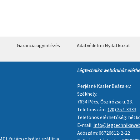
Garancia ügyintézés
Adatvédelmi Nyilatkozat
Légtechnika webáruház elérhe
Perjésné Kasler Beáta e.v.
Székhely:
7634 Pécs, Őszirózsa u. 23.
Telefonszám:
(20) 257-3333
Telefonos elérhetőség: hétkö
E-mail:
info@legtechnikaweb
Adószám: 66726612-2-22
PL futárszolgálat szállítja.