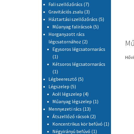
7 termék
Fali szellőzőrács
7
3 termék
Gravitációs zsalu
3
5 termék
Háztartási szellőzőrács
5
5 termék
Műanyag falirácsok
5
Horganyzott rács
Mű
2 termék
légcsatornához
2
Egysoros légcsatornarács
1 termék
1
Hőv
Kétsoros légcsatornarács
1 termék
1
5 termék
Légbeeresztő
5
5 termék
Légszelep
5
4 termék
Acél légszelep
4
1 termék
Műanyag légszelep
1
13 termék
Mennyezeti rács
13
2 termék
Átszellőző rácsok
2
1 termék
Koncentrikus kör befúvó
1
1 termék
Négyirányú befúvó
1