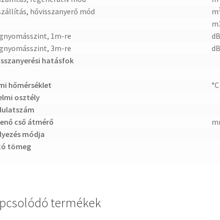
zállítás, hővisszanyerő mód
m
m
gnyomásszint, 1m-re
dB
gnyomásszint, 3m-re
dB
sszanyerési hatásfok
mi hőmérséklet
°C
lmi osztély
dulatszám
enő cső átmérő
m
lyezés módja
tó tömeg
pcsolódó termékek