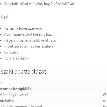
Speciális külső esővédő, bogárvédő hálóval
itel
Kerámia hővisszanyerő
ABS műanyagból készült ház
Reverzibilis, axiális EC ventilátor
Frontlap automatikus zsaluval
G3 szűrő
LED jelző égők
szaki adattáblázat
us
ktromos betáplálás
esítmény felvétel
W
felvétel
A
zállítás, regeneratív mód
m