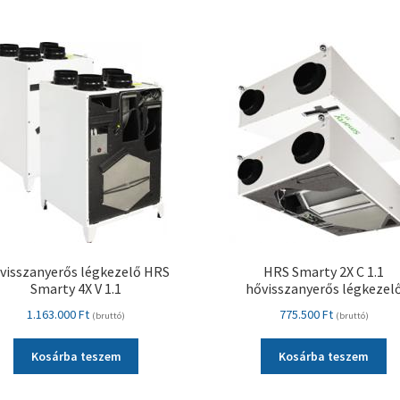
visszanyerős légkezelő HRS
HRS Smarty 2X C 1.1
Smarty 4X V 1.1
hővisszanyerős légkezel
1.163.000
Ft
775.500
Ft
(bruttó)
(bruttó)
Kosárba teszem
Kosárba teszem