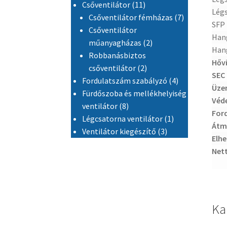
11 termék
Csőventilátor
11
Légs
7 termék
Csőventilátor fémházas
7
SFP
Csőventilátor
Han
2 termék
műanyagházas
2
Han
Robbanásbiztos
Hővi
2 termék
csőventilátor
2
SEC
4 termék
Fordulatszám szabályzó
4
Üze
Fürdőszoba és mellékhelyiség
Véde
8 termék
ventilátor
8
For
1 termék
Légcsatorna ventilátor
1
Átm
3 termék
Ventilátor kiegészítő
3
Elhe
Net
Ka