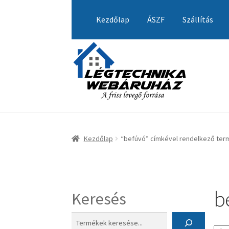
Ugrás
Kilépés
a
a
Kezdőlap
ÁSZF
Szállítás
navigációhoz
tartalomba
Kezdőlap
A fiókom
Adatvédelmi Nyilatkozat
Visszatérítési tájékoztató
Kezdőlap
“befúvó” címkével rendelkező te
b
Keresés