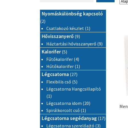
Nyomáskülönbség kapcsoló
2 termék
2
1 termék
Csatlakozó készlet
1
9 termék
Hővisszanyerő
9
9 termék
Háztartási hővisszanyerő
9
5 termék
Kalorifer
5
4 termék
Fűtőkalorifer
4
1 termék
Hűtőkalorifer
1
27 termék
Légcsatorna
27
5 termék
Flexibilis cső
5
Légcsatorna Hangcsillapító
1 termék
1
20 termék
Légcsatorna idom
20
Men
1 termék
Spirálkorcolt cső
1
17 termék
Légcsatorna segédanyag
17
3 termék
Légcsatorna szerelőajtó
3