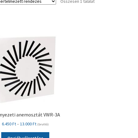
Összesen 1 találat
nyezeti anemosztát VWR-3A
Ártartomány:
6.450
Ft
–
13.000
Ft
(bruttó)
6.450 Ft
Ennek
-