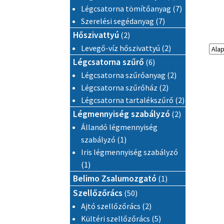
7 termék
Légcsatorna tömítőanyag
7
7 termék
Szerelési segédanyag
7
2 termék
Hőszivattyú
2
2 termék
Levegő-víz hőszivattyú
2
6 termék
Légcsatorna szűrő
6
2 termék
Légcsatorna szűrőanyag
2
2 termék
Légcsatorna szűrőház
2
2 termék
Légcsatorna tartalékszűrő
2
2 termék
Légmennyiség szabályzó
2
Állandó légmennyiség
1 termék
szabályzó
1
Iris légmennyiség szabályzó
1 termék
1
1 termék
Belimo Zsalumozgató
1
50 termék
Szellőzőrács
50
2 termék
Ajtó szellőzőrács
2
5 termék
Kültéri szellőzőrács
5