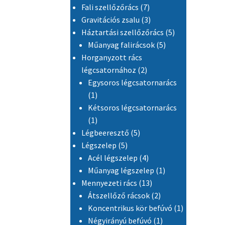
7 termék
Fali szellőzőrács
7
3 termék
Gravitációs zsalu
3
5 termék
Háztartási szellőzőrács
5
5 termék
Műanyag falirácsok
5
Horganyzott rács
2 termék
légcsatornához
2
Egysoros légcsatornarács
1 termék
1
Kétsoros légcsatornarács
1 termék
1
5 termék
Légbeeresztő
5
5 termék
Légszelep
5
4 termék
Acél légszelep
4
1 termék
Műanyag légszelep
1
13 termék
Mennyezeti rács
13
2 termék
Átszellőző rácsok
2
1 termék
Koncentrikus kör befúvó
1
1 termék
Négyirányú befúvó
1