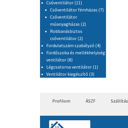
11 termék
Csőventilátor
11
7 termék
Csőventilátor fémházas
7
Csőventilátor
2 termék
műanyagházas
2
Robbanásbiztos
2 termék
csőventilátor
2
4 termék
Fordulatszám szabályzó
4
Fürdőszoba és mellékhelyiség
8 termék
ventilátor
8
1 termék
Légcsatorna ventilátor
1
3 termék
Ventilátor kiegészítő
3
Profilom
ÁSZF
Szállítás