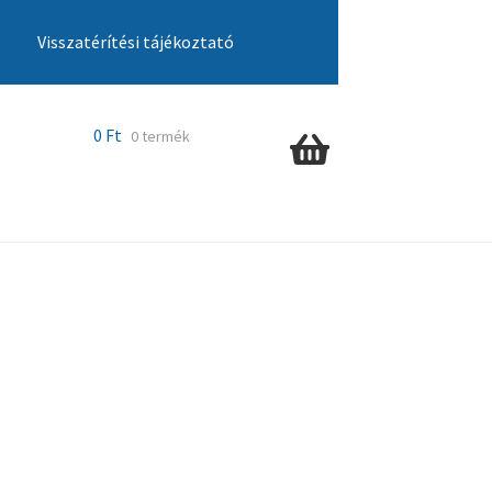
Visszatérítési tájékoztató
cia ügyintézés
Kosár
Pénztár
Szállítás
0
Ft
0 termék