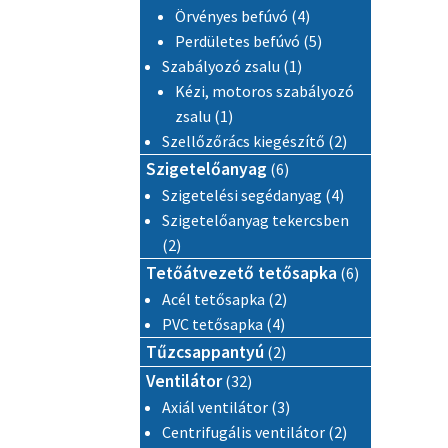
4 termék
Örvényes befúvó
4
5 termék
Perdületes befúvó
5
1 termék
Szabályozó zsalu
1
Kézi, motoros szabályozó
1 termék
zsalu
1
2 termék
Szellőzőrács kiegészítő
2
6 termék
Szigetelőanyag
6
4 termék
Szigetelési segédanyag
4
Szigetelőanyag tekercsben
2 termék
2
6 termék
Tetőátvezető tetősapka
6
2 termék
Acél tetősapka
2
4 termék
PVC tetősapka
4
2 termék
Tűzcsappantyú
2
32 termék
Ventilátor
32
3 termék
Axiál ventilátor
3
2 termék
Centrifugális ventilátor
2