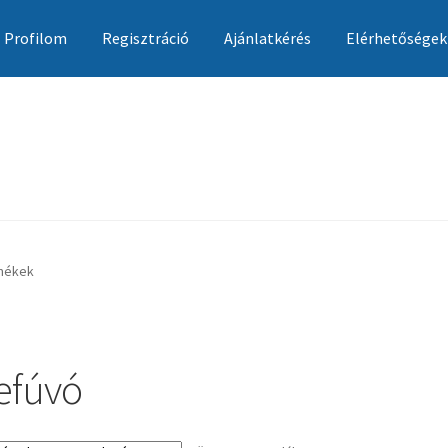
Profilom
Regisztráció
Ajánlatkérés
Elérhetőségek
Ajánlatkérés
Általános szerződési feltételek
Elérhetőségek
Garan
rmékek
efúvó