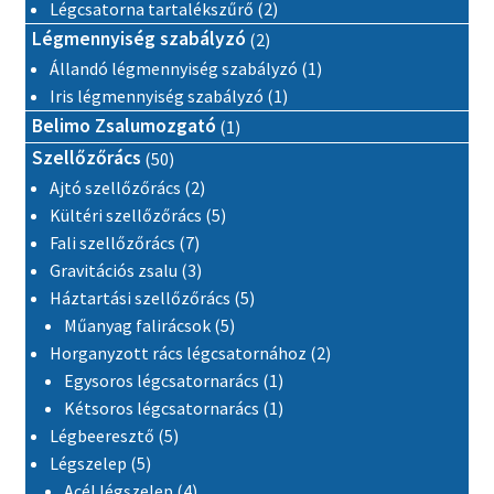
2 termék
Légcsatorna tartalékszűrő
2
2 termék
Légmennyiség szabályzó
2
1 termék
Állandó légmennyiség szabályzó
1
1 termék
Iris légmennyiség szabályzó
1
1 termék
Belimo Zsalumozgató
1
50 termék
Szellőzőrács
50
2 termék
Ajtó szellőzőrács
2
5 termék
Kültéri szellőzőrács
5
7 termék
Fali szellőzőrács
7
3 termék
Gravitációs zsalu
3
5 termék
Háztartási szellőzőrács
5
5 termék
Műanyag falirácsok
5
2 termék
Horganyzott rács légcsatornához
2
1 termék
Egysoros légcsatornarács
1
1 termék
Kétsoros légcsatornarács
1
5 termék
Légbeeresztő
5
5 termék
Légszelep
5
4 termék
Acél légszelep
4