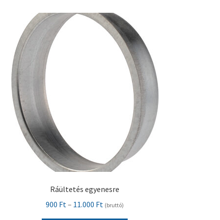
Pénztár
Szállítás
Visszatérítési tájékoztató
Ráültetés egyenesre
Ártartomány:
900
Ft
–
11.000
Ft
(bruttó)
900 Ft