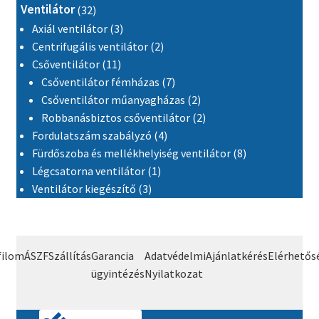
32 termék
Ventilátor
32
3 termék
Axiál ventilátor
3
2 termék
Centrifugális ventilátor
2
11 termék
Csőventilátor
11
7 termék
Csőventilátor fémházas
7
2 termék
Csőventilátor műanyagházas
2
2 termék
Robbanásbiztos csőventilátor
2
4 termék
Fordulatszám szabályzó
4
8 termék
Fürdőszoba és mellékhelyiség ventilátor
8
1 termék
Légcsatorna ventilátor
1
3 termék
Ventilátor kiegészítő
3
filom
ÁSZF
Szállítás
Garancia
Adatvédelmi
Ajánlatkérés
Elérhetős
ügyintézés
Nyilatkozat