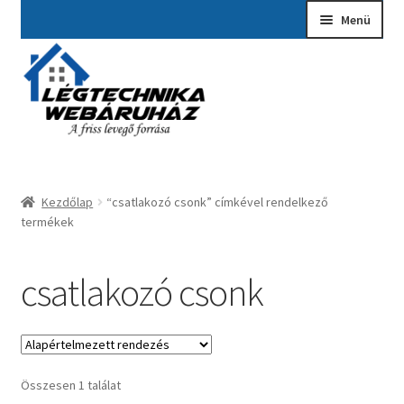
Ugrás
Kilépés
Menü
a
a
navigációhoz
tartalomba
Kezdőlap
A fiókom
Adatvédelmi Nyilatkozat
Kezdőlap
“csatlakozó csonk” címkével rendelkező
Ajánlatkérés
termékek
Általános szerződési feltételek
csatlakozó csonk
Elérhetőségek
Garancia ügyintézés
Összesen 1 találat
Kosár