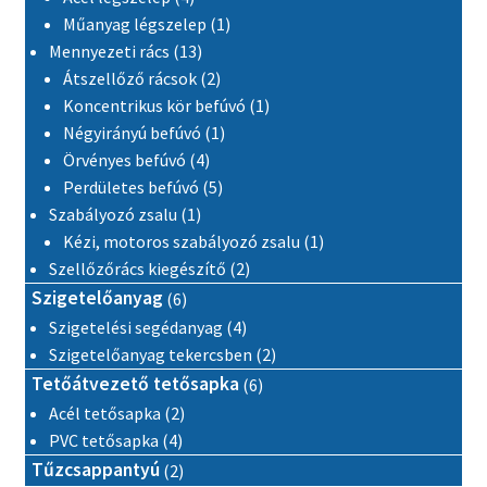
1 termék
Műanyag légszelep
1
13 termék
Mennyezeti rács
13
2 termék
Átszellőző rácsok
2
1 termék
Koncentrikus kör befúvó
1
1 termék
Négyirányú befúvó
1
4 termék
Örvényes befúvó
4
5 termék
Perdületes befúvó
5
1 termék
Szabályozó zsalu
1
1 termék
Kézi, motoros szabályozó zsalu
1
2 termék
Szellőzőrács kiegészítő
2
6 termék
Szigetelőanyag
6
4 termék
Szigetelési segédanyag
4
2 termék
Szigetelőanyag tekercsben
2
6 termék
Tetőátvezető tetősapka
6
2 termék
Acél tetősapka
2
4 termék
PVC tetősapka
4
2 termék
Tűzcsappantyú
2