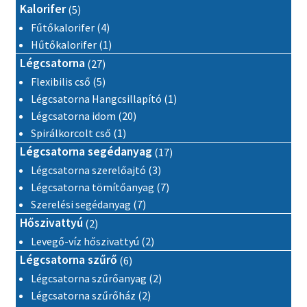
5 termék
Kalorifer
5
4 termék
Fűtőkalorifer
4
1 termék
Hűtőkalorifer
1
27 termék
Légcsatorna
27
5 termék
Flexibilis cső
5
1 termék
Légcsatorna Hangcsillapító
1
20 termék
Légcsatorna idom
20
1 termék
Spirálkorcolt cső
1
17 termék
Légcsatorna segédanyag
17
3 termék
Légcsatorna szerelőajtó
3
7 termék
Légcsatorna tömítőanyag
7
7 termék
Szerelési segédanyag
7
2 termék
Hőszivattyú
2
2 termék
Levegő-víz hőszivattyú
2
6 termék
Légcsatorna szűrő
6
2 termék
Légcsatorna szűrőanyag
2
2 termék
Légcsatorna szűrőház
2