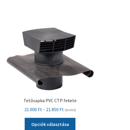
több
variációja
van.
A
változatok
a
termékoldalon
választhatók
ki
Tetősapka PVC CTP fekete
Ártartomány:
21.000
Ft
–
21.850
Ft
(bruttó)
21.000 Ft
Ennek
-
Opciók választása
a