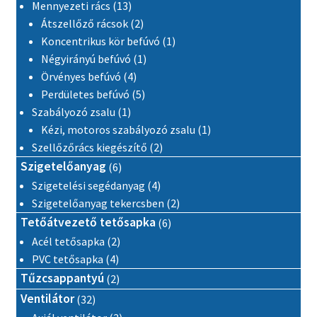
13 termék
Mennyezeti rács
13
2 termék
Átszellőző rácsok
2
1 termék
Koncentrikus kör befúvó
1
1 termék
Négyirányú befúvó
1
4 termék
Örvényes befúvó
4
5 termék
Perdületes befúvó
5
1 termék
Szabályozó zsalu
1
1 termék
Kézi, motoros szabályozó zsalu
1
2 termék
Szellőzőrács kiegészítő
2
6 termék
Szigetelőanyag
6
4 termék
Szigetelési segédanyag
4
2 termék
Szigetelőanyag tekercsben
2
6 termék
Tetőátvezető tetősapka
6
2 termék
Acél tetősapka
2
4 termék
PVC tetősapka
4
2 termék
Tűzcsappantyú
2
32 termék
Ventilátor
32
3 termék