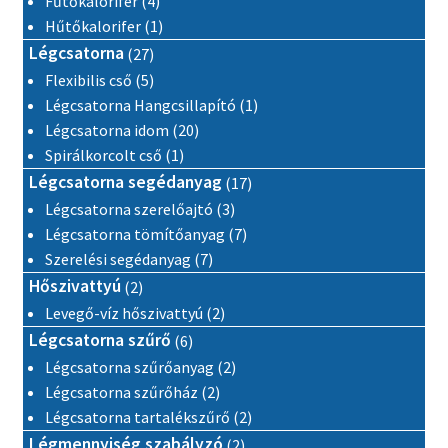
Fűtőkalorifer
4
1 termék
Hűtőkalorifer
1
27 termék
Légcsatorna
27
5 termék
Flexibilis cső
5
1 termék
Légcsatorna Hangcsillapító
1
20 termék
Légcsatorna idom
20
1 termék
Spirálkorcolt cső
1
17 termék
Légcsatorna segédanyag
17
3 termék
Légcsatorna szerelőajtó
3
7 termék
Légcsatorna tömítőanyag
7
7 termék
Szerelési segédanyag
7
2 termék
Hőszivattyú
2
2 termék
Levegő-víz hőszivattyú
2
6 termék
Légcsatorna szűrő
6
2 termék
Légcsatorna szűrőanyag
2
2 termék
Légcsatorna szűrőház
2
2 termék
Légcsatorna tartalékszűrő
2
2 termék
Légmennyiség szabályzó
2