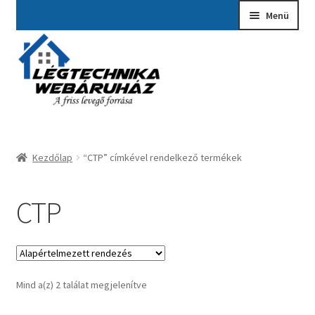
Ugrás
Kilépés
Menü
a
a
navigációhoz
tartalomba
Kezdőlap
A fiókom
Adatvédelmi Nyilatkozat
Kezdőlap
“CTP” címkével rendelkező termékek
Ajánlatkérés
Általános szerződési feltételek
CTP
Elérhetőségek
Garancia ügyintézés
Mind a(z) 2 találat megjelenítve
Kosár