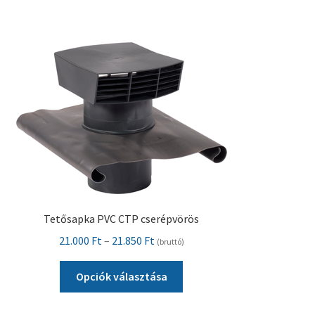
Pénztár
Szállítás
Visszatérítési tájékoztató
Tetősapka PVC CTP cserépvörös
Ártartomány:
21.000
Ft
–
21.850
Ft
(bruttó)
21.000 Ft
Ennek
-
Opciók választása
a
21.850 Ft
terméknek