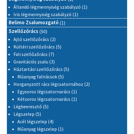
1 termék
Állandó légmennyiség szabályzó
1
1 termék
Iris légmennyiség szabályzó
1
1 termék
Belimo Zsalumozgató
1
50 termék
Szellőzőrács
50
2 termék
Ajtó szellőzőrács
2
5 termék
Kültéri szellőzőrács
5
7 termék
Fali szellőzőrács
7
3 termék
Gravitációs zsalu
3
5 termék
Háztartási szellőzőrács
5
5 termék
Műanyag falirácsok
5
2 termék
Horganyzott rács légcsatornához
2
1 termék
Egysoros légcsatornarács
1
1 termék
Kétsoros légcsatornarács
1
5 termék
Légbeeresztő
5
5 termék
Légszelep
5
4 termék
Acél légszelep
4
1 termék
Műanyag légszelep
1