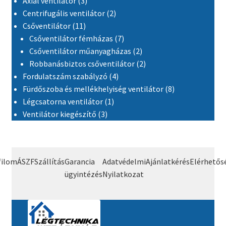
Axiál ventilátor
3
2 termék
Centrifugális ventilátor
2
11 termék
Csőventilátor
11
7 termék
Csőventilátor fémházas
7
2 termék
Csőventilátor műanyagházas
2
2 termék
Robbanásbiztos csőventilátor
2
4 termék
Fordulatszám szabályzó
4
8 termék
Fürdőszoba és mellékhelyiség ventilátor
8
1 termék
Légcsatorna ventilátor
1
3 termék
Ventilátor kiegészítő
3
filom
ÁSZF
Szállítás
Garancia
Adatvédelmi
Ajánlatkérés
Elérhetős
ügyintézés
Nyilatkozat