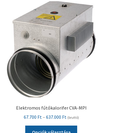
Pénztár
Szállítás
Visszatérítési tájékoztató
Elektromos fűtőkalorifer CVA-MPI
Ártartomány:
67.700
Ft
–
637.000
Ft
(bruttó)
67.700 Ft
Ennek
-
Opciók választása