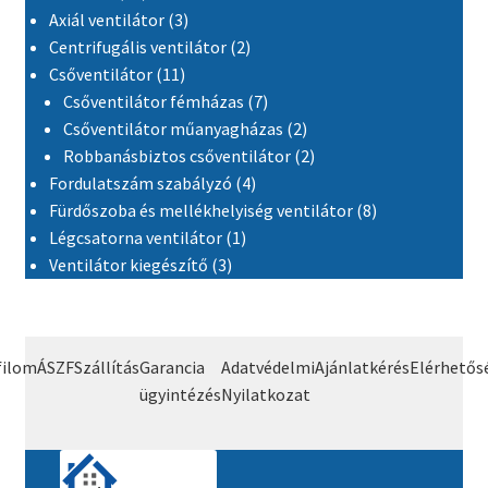
3 termék
Axiál ventilátor
3
2 termék
Centrifugális ventilátor
2
11 termék
Csőventilátor
11
7 termék
Csőventilátor fémházas
7
2 termék
Csőventilátor műanyagházas
2
2 termék
Robbanásbiztos csőventilátor
2
4 termék
Fordulatszám szabályzó
4
8 termék
Fürdőszoba és mellékhelyiség ventilátor
8
1 termék
Légcsatorna ventilátor
1
3 termék
Ventilátor kiegészítő
3
filom
ÁSZF
Szállítás
Garancia
Adatvédelmi
Ajánlatkérés
Elérhetős
ügyintézés
Nyilatkozat