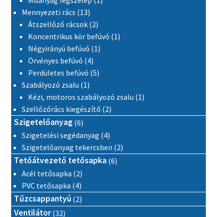
13 termék
Mennyezeti rács
13
2 termék
Átszellőző rácsok
2
1 termék
Koncentrikus kör befúvó
1
1 termék
Négyirányú befúvó
1
4 termék
Örvényes befúvó
4
5 termék
Perdületes befúvó
5
1 termék
Szabályozó zsalu
1
1 termék
Kézi, motoros szabályozó zsalu
1
2 termék
Szellőzőrács kiegészítő
2
6 termék
Szigetelőanyag
6
4 termék
Szigetelési segédanyag
4
2 termék
Szigetelőanyag tekercsben
2
6 termék
Tetőátvezető tetősapka
6
2 termék
Acél tetősapka
2
4 termék
PVC tetősapka
4
2 termék
Tűzcsappantyú
2
32 termék
Ventilátor
32