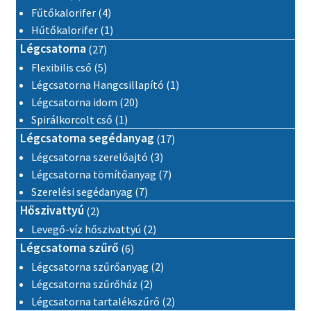
4 termék
Fűtőkalorifer
4
1 termék
Hűtőkalorifer
1
27 termék
Légcsatorna
27
5 termék
Flexibilis cső
5
1 termék
Légcsatorna Hangcsillapító
1
20 termék
Légcsatorna idom
20
1 termék
Spirálkorcolt cső
1
17 termék
Légcsatorna segédanyag
17
3 termék
Légcsatorna szerelőajtó
3
7 termék
Légcsatorna tömítőanyag
7
7 termék
Szerelési segédanyag
7
2 termék
Hőszivattyú
2
2 termék
Levegő-víz hőszivattyú
2
6 termék
Légcsatorna szűrő
6
2 termék
Légcsatorna szűrőanyag
2
2 termék
Légcsatorna szűrőház
2
2 termék
Légcsatorna tartalékszűrő
2