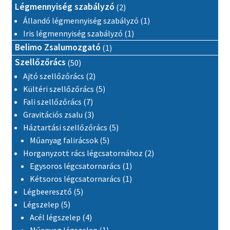
2 termék
Légmennyiség szabályzó
2
1 termék
Állandó légmennyiség szabályzó
1
1 termék
Iris légmennyiség szabályzó
1
1 termék
Belimo Zsalumozgató
1
50 termék
Szellőzőrács
50
2 termék
Ajtó szellőzőrács
2
5 termék
Kültéri szellőzőrács
5
7 termék
Fali szellőzőrács
7
3 termék
Gravitációs zsalu
3
5 termék
Háztartási szellőzőrács
5
5 termék
Műanyag falirácsok
5
2 termék
Horganyzott rács légcsatornához
2
1 termék
Egysoros légcsatornarács
1
1 termék
Kétsoros légcsatornarács
1
5 termék
Légbeeresztő
5
5 termék
Légszelep
5
4 termék
Acél légszelep
4
1 termék
Műanyag légszelep
1