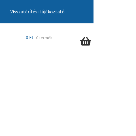
Visszatérítési tájékoztató
cia ügyintézés
Kosár
Pénztár
Szállítás
0
Ft
0 termék