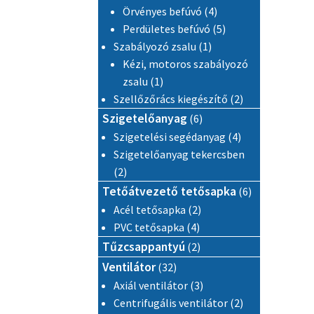
4 termék
Örvényes befúvó
4
5 termék
Perdületes befúvó
5
1 termék
Szabályozó zsalu
1
Kézi, motoros szabályozó
1 termék
zsalu
1
2 termék
Szellőzőrács kiegészítő
2
6 termék
Szigetelőanyag
6
4 termék
Szigetelési segédanyag
4
Szigetelőanyag tekercsben
2 termék
2
6 termék
Tetőátvezető tetősapka
6
2 termék
Acél tetősapka
2
4 termék
PVC tetősapka
4
2 termék
Tűzcsappantyú
2
32 termék
Ventilátor
32
3 termék
Axiál ventilátor
3
2 termék
Centrifugális ventilátor
2