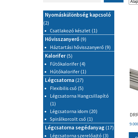
Nyomáskülönbség kapcsoló
2 termék
2
1 termék
Csatlakozó készlet
1
9 termék
Hővisszanyerő
9
9 termék
Háztartási hővisszanyerő
9
5 termék
Kalorifer
5
4 termék
Fűtőkalorifer
4
1 termék
Hűtőkalorifer
1
27 termék
Légcsatorna
27
5 termék
Flexibilis cső
5
Légcsatorna Hangcsillapító
1 termék
1
20 termék
Légcsatorna idom
20
DRR
1 termék
Spirálkorcolt cső
1
9.00
17 termék
Légcsatorna segédanyag
17
3 termék
Légcsatorna szerelőajtó
3