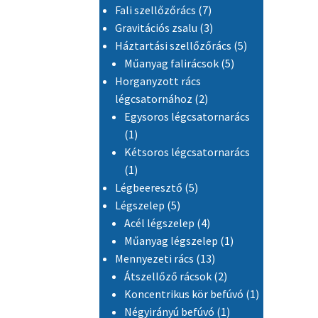
7 termék
Fali szellőzőrács
7
3 termék
Gravitációs zsalu
3
5 termék
Háztartási szellőzőrács
5
5 termék
Műanyag falirácsok
5
Horganyzott rács
2 termék
légcsatornához
2
Egysoros légcsatornarács
1 termék
1
Kétsoros légcsatornarács
1 termék
1
5 termék
Légbeeresztő
5
5 termék
Légszelep
5
4 termék
Acél légszelep
4
1 termék
Műanyag légszelep
1
13 termék
Mennyezeti rács
13
2 termék
Átszellőző rácsok
2
1 termék
Koncentrikus kör befúvó
1
1 termék
Négyirányú befúvó
1