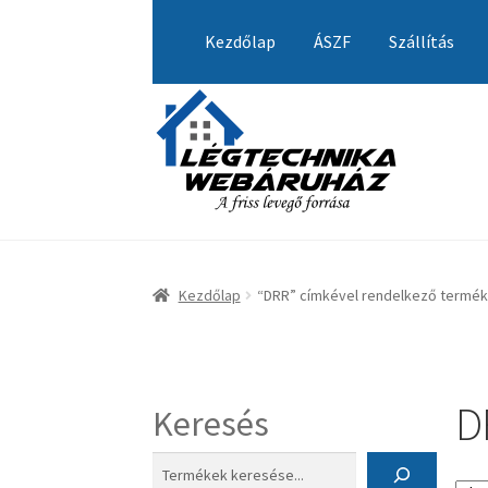
Ugrás
Kilépés
a
a
Kezdőlap
ÁSZF
Szállítás
navigációhoz
tartalomba
Kezdőlap
A fiókom
Adatvédelmi Nyilatkozat
Visszatérítési tájékoztató
Kezdőlap
“DRR” címkével rendelkező termé
D
Keresés