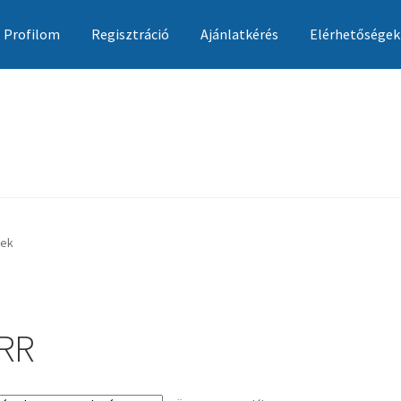
Profilom
Regisztráció
Ajánlatkérés
Elérhetőségek
Ajánlatkérés
Általános szerződési feltételek
Elérhetőségek
Garan
kek
RR