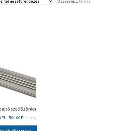
Összesen 1 találat
 ajtó szellőzőrács
Ártartomány:
0
Ft
–
59.100
Ft
(bruttó)
9.000 Ft
Ennek
-