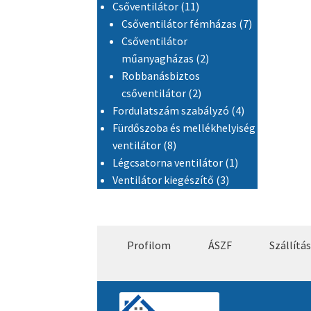
11 termék
Csőventilátor
11
7 termék
Csőventilátor fémházas
7
Csőventilátor
2 termék
műanyagházas
2
Robbanásbiztos
2 termék
csőventilátor
2
4 termék
Fordulatszám szabályzó
4
Fürdőszoba és mellékhelyiség
8 termék
ventilátor
8
1 termék
Légcsatorna ventilátor
1
3 termék
Ventilátor kiegészítő
3
Profilom
ÁSZF
Szállítás