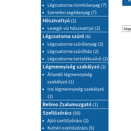
O
7 termék
Légcsatorna tömítőanyag
7
7 termék
Szerelési segédanyag
7
2 termék
Hőszivattyú
2
2 termék
Levegő-víz hőszivattyú
2
6 termék
Légcsatorna szűrő
6
2 termék
Légcsatorna szűrőanyag
2
2 termék
Légcsatorna szűrőház
2
2 termék
Légcsatorna tartalékszűrő
2
2 termék
Légmennyiség szabályzó
2
Állandó légmennyiség
1 termék
szabályzó
1
Iris légmennyiség szabályzó
1 termék
1
1 termék
Belimo Zsalumozgató
1
50 termék
Szellőzőrács
50
2 termék
Ajtó szellőzőrács
2
5 termék
Kültéri szellőzőrács
5