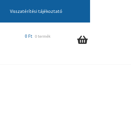
Visszatérítési tájékoztató
cia ügyintézés
Kosár
Pénztár
Szállítás
0
Ft
0 termék