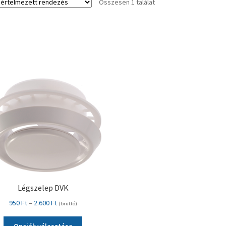
Összesen 1 találat
Légszelep DVK
Ártartomány:
950
Ft
–
2.600
Ft
(bruttó)
950 Ft
Ennek
-