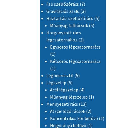
7 termék
Fali szellőzőrács
7
3 termék
Gravitációs zsalu
3
5 termék
Háztartási szellőzőrács
5
5 termék
Műanyag falirácsok
5
Horganyzott rács
2 termék
légcsatornához
2
Egysoros légcsatornarács
1 termék
1
Kétsoros légcsatornarács
1 termék
1
5 termék
Légbeeresztő
5
5 termék
Légszelep
5
4 termék
Acél légszelep
4
1 termék
Műanyag légszelep
1
13 termék
Mennyezeti rács
13
2 termék
Átszellőző rácsok
2
1 termék
Koncentrikus kör befúvó
1
1 termék
Négyirányú befúvó
1