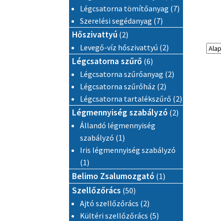
7 termék
Légcsatorna tömítőanyag
7
7 termék
Szerelési segédanyag
7
2 termék
Hőszivattyú
2
2 termék
Levegő-víz hőszivattyú
2
6 termék
Légcsatorna szűrő
6
2 termék
Légcsatorna szűrőanyag
2
2 termék
Légcsatorna szűrőház
2
2 termék
Légcsatorna tartalékszűrő
2
2 termék
Légmennyiség szabályzó
2
Állandó légmennyiség
1 termék
szabályzó
1
Iris légmennyiség szabályzó
1 termék
1
1 termék
Belimo Zsalumozgató
1
50 termék
Szellőzőrács
50
2 termék
Ajtó szellőzőrács
2
5 termék
Kültéri szellőzőrács
5