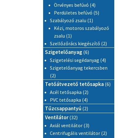
4 termék
Örvényes befúvó
4
5 termék
Perdületes befúvó
5
1 termék
Szabályozó zsalu
1
Kézi, motoros szabályozó
1 termék
zsalu
1
2 termék
Szellőzőrács kiegészítő
2
6 termék
Szigetelőanyag
6
4 termék
Szigetelési segédanyag
4
Szigetelőanyag tekercsben
2 termék
2
6 termék
Tetőátvezető tetősapka
6
2 termék
Acél tetősapka
2
4 termék
PVC tetősapka
4
2 termék
Tűzcsappantyú
2
32 termék
Ventilátor
32
3 termék
Axiál ventilátor
3
2 termék
Centrifugális ventilátor
2