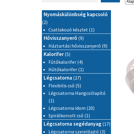
Nyomáskülönbség kapcsoló
2 termék
2
1 termék
Csatlakozó készlet
1
9 termék
Hővisszanyerő
9
9 termék
Háztartási hővisszanyerő
9
5 termék
Kalorifer
5
4 termék
Fűtőkalorifer
4
1 termék
Hűtőkalorifer
1
27 termék
Légcsatorna
27
5 termék
Flexibilis cső
5
Légcsatorna Hangcsillapító
1 termék
1
20 termék
Légcsatorna idom
20
1 termék
Spirálkorcolt cső
1
17 termék
Légcsatorna segédanyag
17
3 termék
Légcsatorna szerelőajtó
3