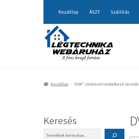
Ugrás
Kilépés
a
a
Kezdőlap
ÁSZF
Szállítás
navigációhoz
tartalomba
Kezdőlap
A fiókom
Adatvédelmi Nyilatkozat
Visszatérítési tájékoztató
Kezdőlap
“DVK” címkével rendelkező termé
D
Keresés