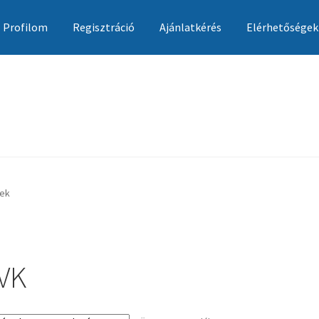
Profilom
Regisztráció
Ajánlatkérés
Elérhetőségek
Ajánlatkérés
Általános szerződési feltételek
Elérhetőségek
Garan
kek
VK