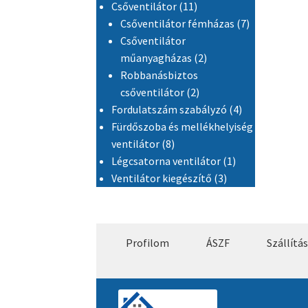
11 termék
Csőventilátor
11
7 termék
Csőventilátor fémházas
7
Csőventilátor
2 termék
műanyagházas
2
Robbanásbiztos
2 termék
csőventilátor
2
4 termék
Fordulatszám szabályzó
4
Fürdőszoba és mellékhelyiség
8 termék
ventilátor
8
1 termék
Légcsatorna ventilátor
1
3 termék
Ventilátor kiegészítő
3
Profilom
ÁSZF
Szállítás