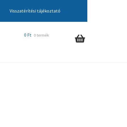
Visszatérítési tájékoztató
cia ügyintézés
Kosár
Pénztár
Szállítás
0
Ft
0 termék