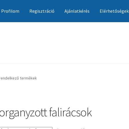
Profilom
Regisztráció
Ajánlatkérés
Elérhetőségek
Ajánlatkérés
Általános szerződési feltételek
Elérhetőségek
Garan
 rendelkező termékek
organyzott falirácsok