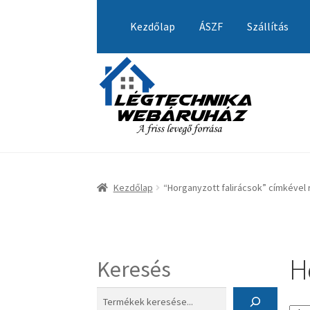
Ugrás
Kilépés
a
a
Kezdőlap
ÁSZF
Szállítás
navigációhoz
tartalomba
Kezdőlap
A fiókom
Adatvédelmi Nyilatkozat
Visszatérítési tájékoztató
Kezdőlap
“Horganyzott falirácsok” címkével
H
Keresés