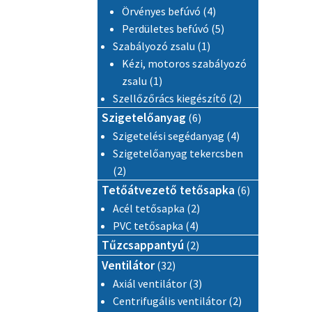
4 termék
Örvényes befúvó
4
5 termék
Perdületes befúvó
5
1 termék
Szabályozó zsalu
1
Kézi, motoros szabályozó
1 termék
zsalu
1
2 termék
Szellőzőrács kiegészítő
2
6 termék
Szigetelőanyag
6
4 termék
Szigetelési segédanyag
4
Szigetelőanyag tekercsben
2 termék
2
6 termék
Tetőátvezető tetősapka
6
2 termék
Acél tetősapka
2
4 termék
PVC tetősapka
4
2 termék
Tűzcsappantyú
2
32 termék
Ventilátor
32
3 termék
Axiál ventilátor
3
2 termék
Centrifugális ventilátor
2