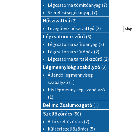
7 termék
Légcsatorna tömítőanyag
7
7 termék
Szerelési segédanyag
7
2 termék
Hőszivattyú
2
2 termék
Levegő-víz hőszivattyú
2
6 termék
Légcsatorna szűrő
6
2 termék
Légcsatorna szűrőanyag
2
2 termék
Légcsatorna szűrőház
2
2 termék
Légcsatorna tartalékszűrő
2
2 termék
Légmennyiség szabályzó
2
Állandó légmennyiség
1 termék
szabályzó
1
Iris légmennyiség szabályzó
1 termék
1
1 termék
Belimo Zsalumozgató
1
50 termék
Szellőzőrács
50
2 termék
Ajtó szellőzőrács
2
5 termék
Kültéri szellőzőrács
5