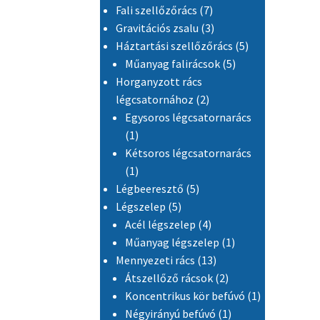
7 termék
Fali szellőzőrács
7
3 termék
Gravitációs zsalu
3
5 termék
Háztartási szellőzőrács
5
5 termék
Műanyag falirácsok
5
Horganyzott rács
2 termék
légcsatornához
2
Egysoros légcsatornarács
1 termék
1
Kétsoros légcsatornarács
1 termék
1
5 termék
Légbeeresztő
5
5 termék
Légszelep
5
4 termék
Acél légszelep
4
1 termék
Műanyag légszelep
1
13 termék
Mennyezeti rács
13
2 termék
Átszellőző rácsok
2
1 termék
Koncentrikus kör befúvó
1
1 termék
Négyirányú befúvó
1