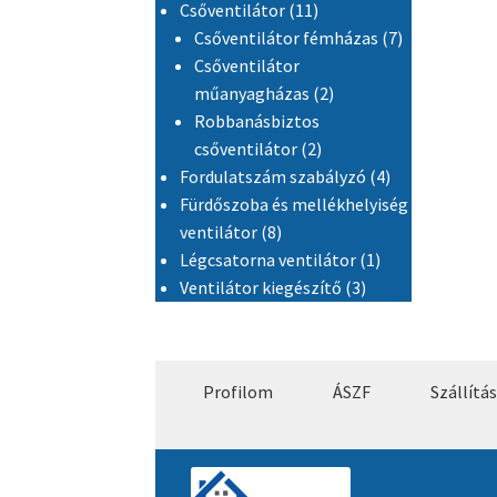
11 termék
Csőventilátor
11
7 termék
Csőventilátor fémházas
7
Csőventilátor
2 termék
műanyagházas
2
Robbanásbiztos
2 termék
csőventilátor
2
4 termék
Fordulatszám szabályzó
4
Fürdőszoba és mellékhelyiség
8 termék
ventilátor
8
1 termék
Légcsatorna ventilátor
1
3 termék
Ventilátor kiegészítő
3
Profilom
ÁSZF
Szállítás