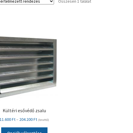
Összesen 1 találat
Kültéri esővédő zsalu
Ártartomány:
11.600
Ft
–
204.200
Ft
(bruttó)
11.600 Ft
Ennek
-