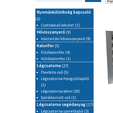
Nyomáskülönbség kapcsoló
2 termék
2
1 termék
Csatlakozó készlet
1
9 termék
Hővisszanyerő
9
9 termék
Háztartási hővisszanyerő
9
5 termék
Kalorifer
5
4 termék
Fűtőkalorifer
4
1 termék
Hűtőkalorifer
1
27 termék
Légcsatorna
27
5 termék
Flexibilis cső
5
Légcsatorna Hangcsillapító
1 termék
1
20 termék
Légcsatorna idom
20
1 termék
Spirálkorcolt cső
1
17 termék
Légcsatorna segédanyag
17
3 termék
Légcsatorna szerelőajtó
3