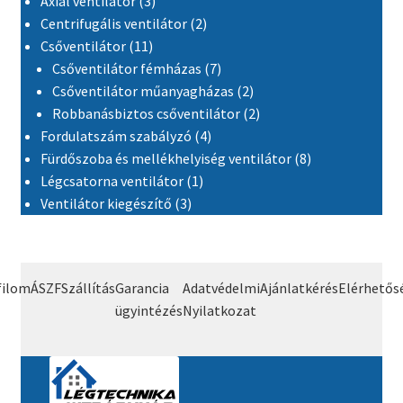
Axiál ventilátor
3
2 termék
Centrifugális ventilátor
2
11 termék
Csőventilátor
11
7 termék
Csőventilátor fémházas
7
2 termék
Csőventilátor műanyagházas
2
2 termék
Robbanásbiztos csőventilátor
2
4 termék
Fordulatszám szabályzó
4
8 termék
Fürdőszoba és mellékhelyiség ventilátor
8
1 termék
Légcsatorna ventilátor
1
3 termék
Ventilátor kiegészítő
3
filom
ÁSZF
Szállítás
Garancia
Adatvédelmi
Ajánlatkérés
Elérhetős
ügyintézés
Nyilatkozat