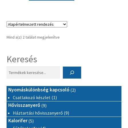
Mind a(z) 2 találat megjelenítve
Keresés
2 termék
Nyomáskülönbség kapcsoló
2
1 termék
Csatlakozó készlet
1
9 termék
Hővisszanyerő
9
9 termék
Háztartási hővisszanyerő
9
5 termék
Kalorifer
5
4 termék