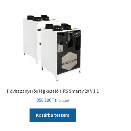
Pénztár
Szállítás
Visszatérítési tájékoztató
Hővisszanyerős légkezelő HRS Smarty 2X V 1.1
858.100
Ft
(bruttó)
Kosárba teszem