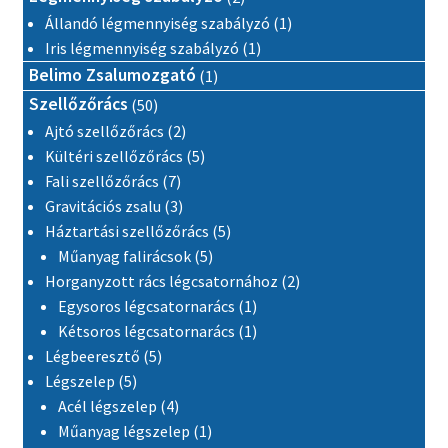
1 termék
Állandó légmennyiség szabályzó
1
1 termék
Iris légmennyiség szabályzó
1
1 termék
Belimo Zsalumozgató
1
50 termék
Szellőzőrács
50
2 termék
Ajtó szellőzőrács
2
5 termék
Kültéri szellőzőrács
5
7 termék
Fali szellőzőrács
7
3 termék
Gravitációs zsalu
3
5 termék
Háztartási szellőzőrács
5
5 termék
Műanyag falirácsok
5
2 termék
Horganyzott rács légcsatornához
2
1 termék
Egysoros légcsatornarács
1
1 termék
Kétsoros légcsatornarács
1
5 termék
Légbeeresztő
5
5 termék
Légszelep
5
4 termék
Acél légszelep
4
1 termék
Műanyag légszelep
1