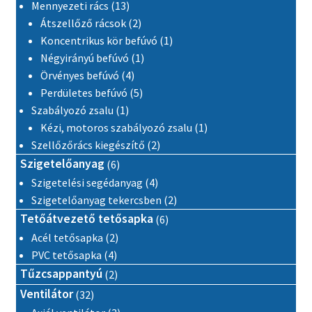
13 termék
Mennyezeti rács
13
2 termék
Átszellőző rácsok
2
1 termék
Koncentrikus kör befúvó
1
1 termék
Négyirányú befúvó
1
4 termék
Örvényes befúvó
4
5 termék
Perdületes befúvó
5
1 termék
Szabályozó zsalu
1
1 termék
Kézi, motoros szabályozó zsalu
1
2 termék
Szellőzőrács kiegészítő
2
6 termék
Szigetelőanyag
6
4 termék
Szigetelési segédanyag
4
2 termék
Szigetelőanyag tekercsben
2
6 termék
Tetőátvezető tetősapka
6
2 termék
Acél tetősapka
2
4 termék
PVC tetősapka
4
2 termék
Tűzcsappantyú
2
32 termék
Ventilátor
32
3 termék