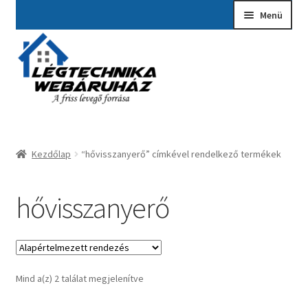
Ugrás
Kilépés
Menü
a
a
navigációhoz
tartalomba
Kezdőlap
A fiókom
Adatvédelmi Nyilatkozat
Kezdőlap
“hővisszanyerő” címkével rendelkező termékek
Ajánlatkérés
Általános szerződési feltételek
hővisszanyerő
Elérhetőségek
Garancia ügyintézés
Mind a(z) 2 találat megjelenítve
Kosár