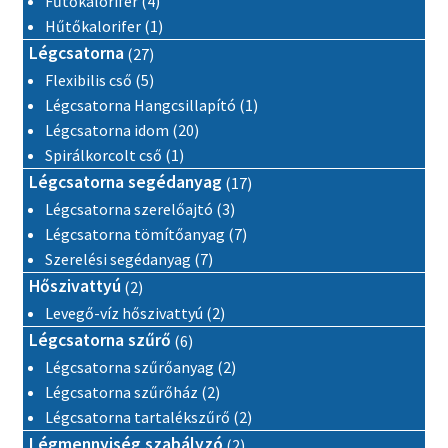
Fűtőkalorifer
4
1 termék
Hűtőkalorifer
1
27 termék
Légcsatorna
27
5 termék
Flexibilis cső
5
1 termék
Légcsatorna Hangcsillapító
1
20 termék
Légcsatorna idom
20
1 termék
Spirálkorcolt cső
1
17 termék
Légcsatorna segédanyag
17
3 termék
Légcsatorna szerelőajtó
3
7 termék
Légcsatorna tömítőanyag
7
7 termék
Szerelési segédanyag
7
2 termék
Hőszivattyú
2
2 termék
Levegő-víz hőszivattyú
2
6 termék
Légcsatorna szűrő
6
2 termék
Légcsatorna szűrőanyag
2
2 termék
Légcsatorna szűrőház
2
2 termék
Légcsatorna tartalékszűrő
2
2 termék
Légmennyiség szabályzó
2