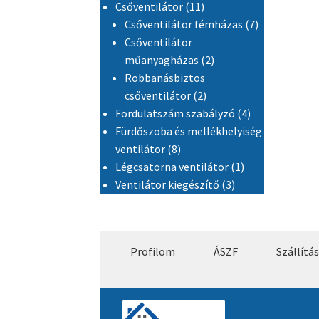
11 termék
Csőventilátor
11
7 termék
Csőventilátor fémházas
7
Csőventilátor
2 termék
műanyagházas
2
Robbanásbiztos
2 termék
csőventilátor
2
4 termék
Fordulatszám szabályzó
4
Fürdőszoba és mellékhelyiség
8 termék
ventilátor
8
1 termék
Légcsatorna ventilátor
1
3 termék
Ventilátor kiegészítő
3
Profilom
ÁSZF
Szállítás