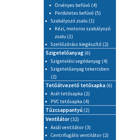
4 termék
Örvényes befúvó
4
5 termék
Perdületes befúvó
5
1 termék
Szabályozó zsalu
1
Kézi, motoros szabályozó
1 termék
zsalu
1
2 termék
Szellőzőrács kiegészítő
2
6 termék
Szigetelőanyag
6
4 termék
Szigetelési segédanyag
4
Szigetelőanyag tekercsben
2 termék
2
6 termék
Tetőátvezető tetősapka
6
2 termék
Acél tetősapka
2
4 termék
PVC tetősapka
4
2 termék
Tűzcsappantyú
2
32 termék
Ventilátor
32
3 termék
Axiál ventilátor
3
2 termék
Centrifugális ventilátor
2