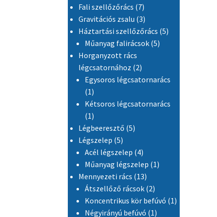
7 termék
Fali szellőzőrács
7
3 termék
Gravitációs zsalu
3
5 termék
Háztartási szellőzőrács
5
5 termék
Műanyag falirácsok
5
Horganyzott rács
2 termék
légcsatornához
2
Egysoros légcsatornarács
1 termék
1
Kétsoros légcsatornarács
1 termék
1
5 termék
Légbeeresztő
5
5 termék
Légszelep
5
4 termék
Acél légszelep
4
1 termék
Műanyag légszelep
1
13 termék
Mennyezeti rács
13
2 termék
Átszellőző rácsok
2
1 termék
Koncentrikus kör befúvó
1
1 termék
Négyirányú befúvó
1