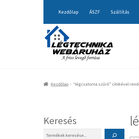
Ugrás
Kilépés
a
a
Kezdőlap
ÁSZF
Szállítás
navigációhoz
tartalomba
Kezdőlap
A fiókom
Adatvédelmi Nyilatkozat
Visszatérítési tájékoztató
Kezdőlap
“légcsatorna szűrő” címkével ren
l
Keresés