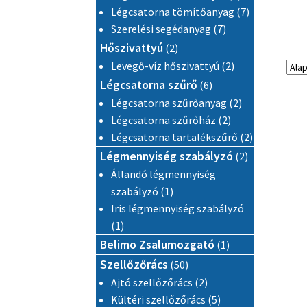
7 termék
Légcsatorna tömítőanyag
7
7 termék
Szerelési segédanyag
7
2 termék
Hőszivattyú
2
2 termék
Levegő-víz hőszivattyú
2
6 termék
Légcsatorna szűrő
6
2 termék
Légcsatorna szűrőanyag
2
2 termék
Légcsatorna szűrőház
2
2 termék
Légcsatorna tartalékszűrő
2
2 termék
Légmennyiség szabályzó
2
Állandó légmennyiség
1 termék
szabályzó
1
Iris légmennyiség szabályzó
1 termék
1
1 termék
Belimo Zsalumozgató
1
50 termék
Szellőzőrács
50
2 termék
Ajtó szellőzőrács
2
5 termék
Kültéri szellőzőrács
5