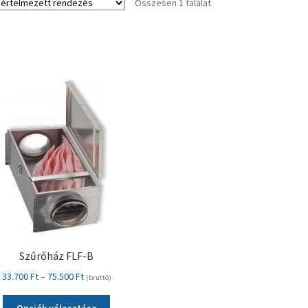
Összesen 1 találat
Szűrőház FLF-B
Ártartomány:
33.700
Ft
–
75.500
Ft
(bruttó)
33.700 Ft
Ennek
-