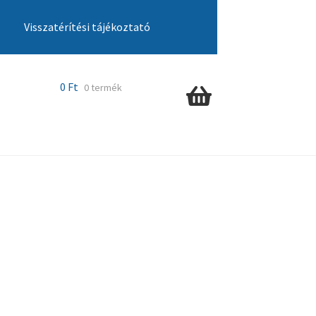
Visszatérítési tájékoztató
cia ügyintézés
Kosár
Pénztár
Szállítás
0
Ft
0 termék