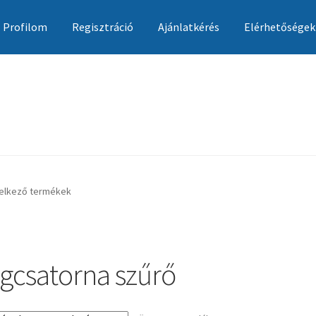
Profilom
Regisztráció
Ajánlatkérés
Elérhetőségek
Ajánlatkérés
Általános szerződési feltételek
Elérhetőségek
Garan
delkező termékek
égcsatorna szűrő