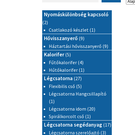
Nyomáskülönbség kapcsoló
2 termék
2
1 termék
Csatlakozó készlet
1
9 termék
Hővisszanyerő
9
9 termék
Háztartási hővisszanyerő
9
5 termék
Kalorifer
5
4 termék
Fűtőkalorifer
4
1 termék
Hűtőkalorifer
1
27 termék
Légcsatorna
27
5 termék
Flexibilis cső
5
Légcsatorna Hangcsillapító
1 termék
1
20 termék
Légcsatorna idom
20
1 termék
Spirálkorcolt cső
1
17 termék
Légcsatorna segédanyag
17
3 termék
Légcsatorna szerelőajtó
3