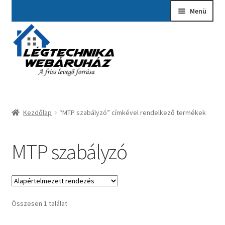
Ugrás
Kilépés
Menü
a
a
navigációhoz
tartalomba
Kezdőlap
A fiókom
Adatvédelmi Nyilatkozat
Kezdőlap
“MTP szabályzó” címkével rendelkező termékek
Ajánlatkérés
Általános szerződési feltételek
MTP szabályzó
Elérhetőségek
Garancia ügyintézés
Összesen 1 találat
Kosár