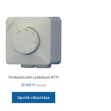
Pénztár
Szállítás
Visszatérítési tájékoztató
Fordulatszám szabályzó MTP
20.000
Ft
(bruttó)
Ennek
Opciók választása
a
terméknek