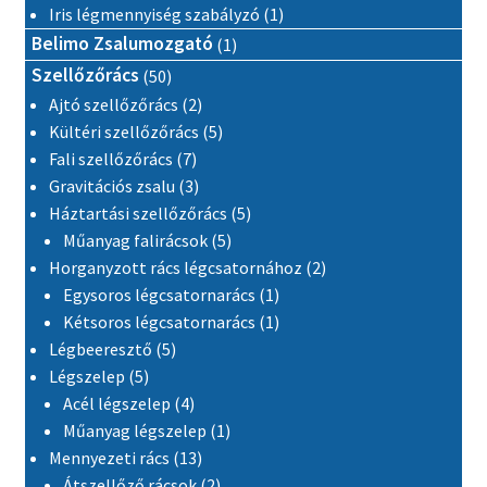
1 termék
Iris légmennyiség szabályzó
1
1 termék
Belimo Zsalumozgató
1
50 termék
Szellőzőrács
50
2 termék
Ajtó szellőzőrács
2
5 termék
Kültéri szellőzőrács
5
7 termék
Fali szellőzőrács
7
3 termék
Gravitációs zsalu
3
5 termék
Háztartási szellőzőrács
5
5 termék
Műanyag falirácsok
5
2 termék
Horganyzott rács légcsatornához
2
1 termék
Egysoros légcsatornarács
1
1 termék
Kétsoros légcsatornarács
1
5 termék
Légbeeresztő
5
5 termék
Légszelep
5
4 termék
Acél légszelep
4
1 termék
Műanyag légszelep
1
13 termék
Mennyezeti rács
13
2 termék
Átszellőző rácsok
2