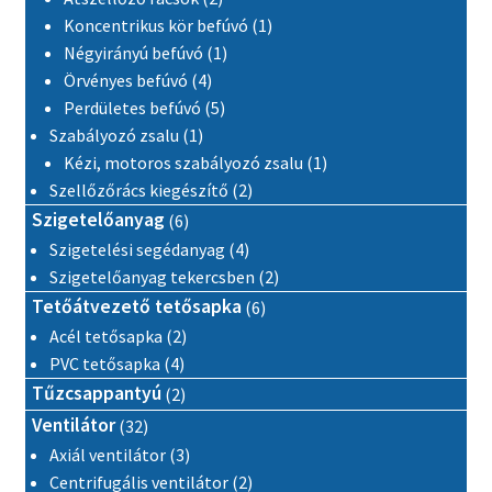
1 termék
Koncentrikus kör befúvó
1
1 termék
Négyirányú befúvó
1
4 termék
Örvényes befúvó
4
5 termék
Perdületes befúvó
5
1 termék
Szabályozó zsalu
1
1 termék
Kézi, motoros szabályozó zsalu
1
2 termék
Szellőzőrács kiegészítő
2
6 termék
Szigetelőanyag
6
4 termék
Szigetelési segédanyag
4
2 termék
Szigetelőanyag tekercsben
2
6 termék
Tetőátvezető tetősapka
6
2 termék
Acél tetősapka
2
4 termék
PVC tetősapka
4
2 termék
Tűzcsappantyú
2
32 termék
Ventilátor
32
3 termék
Axiál ventilátor
3
2 termék
Centrifugális ventilátor
2