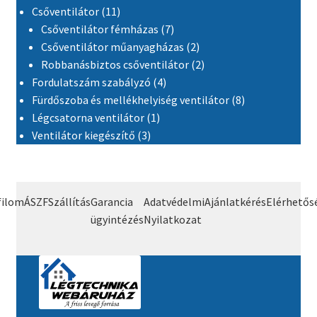
11 termék
Csőventilátor
11
7 termék
Csőventilátor fémházas
7
2 termék
Csőventilátor műanyagházas
2
2 termék
Robbanásbiztos csőventilátor
2
4 termék
Fordulatszám szabályzó
4
8 termék
Fürdőszoba és mellékhelyiség ventilátor
8
1 termék
Légcsatorna ventilátor
1
3 termék
Ventilátor kiegészítő
3
filom
ÁSZF
Szállítás
Garancia
Adatvédelmi
Ajánlatkérés
Elérhetős
ügyintézés
Nyilatkozat