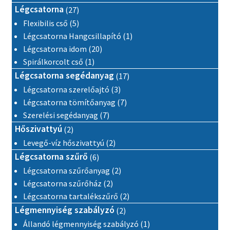
27 termék
Légcsatorna
27
5 termék
Flexibilis cső
5
1 termék
Légcsatorna Hangcsillapító
1
20 termék
Légcsatorna idom
20
1 termék
Spirálkorcolt cső
1
17 termék
Légcsatorna segédanyag
17
3 termék
Légcsatorna szerelőajtó
3
7 termék
Légcsatorna tömítőanyag
7
7 termék
Szerelési segédanyag
7
2 termék
Hőszivattyú
2
2 termék
Levegő-víz hőszivattyú
2
6 termék
Légcsatorna szűrő
6
2 termék
Légcsatorna szűrőanyag
2
2 termék
Légcsatorna szűrőház
2
2 termék
Légcsatorna tartalékszűrő
2
2 termék
Légmennyiség szabályzó
2
1 termék
Állandó légmennyiség szabályzó
1