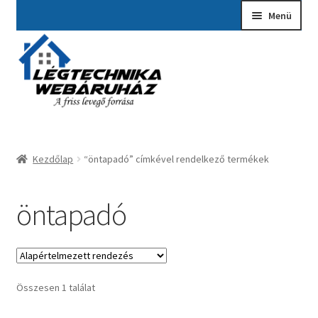
Ugrás
Kilépés
Menü
a
a
navigációhoz
tartalomba
Kezdőlap
A fiókom
Adatvédelmi Nyilatkozat
Kezdőlap
“öntapadó” címkével rendelkező termékek
Ajánlatkérés
Általános szerződési feltételek
öntapadó
Elérhetőségek
Garancia ügyintézés
Összesen 1 találat
Kosár