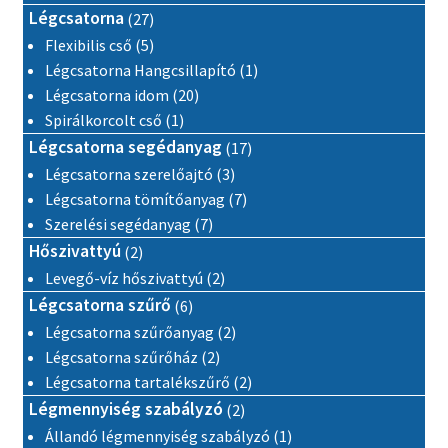
27 termék
Légcsatorna
27
5 termék
Flexibilis cső
5
1 termék
Légcsatorna Hangcsillapító
1
20 termék
Légcsatorna idom
20
1 termék
Spirálkorcolt cső
1
17 termék
Légcsatorna segédanyag
17
3 termék
Légcsatorna szerelőajtó
3
7 termék
Légcsatorna tömítőanyag
7
7 termék
Szerelési segédanyag
7
2 termék
Hőszivattyú
2
2 termék
Levegő-víz hőszivattyú
2
6 termék
Légcsatorna szűrő
6
2 termék
Légcsatorna szűrőanyag
2
2 termék
Légcsatorna szűrőház
2
2 termék
Légcsatorna tartalékszűrő
2
2 termék
Légmennyiség szabályzó
2
1 termék
Állandó légmennyiség szabályzó
1