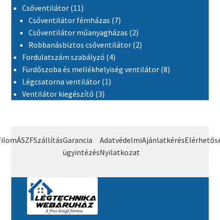
11 termék
Csőventilátor
11
7 termék
Csőventilátor fémházas
7
2 termék
Csőventilátor műanyagházas
2
2 termék
Robbanásbiztos csőventilátor
2
4 termék
Fordulatszám szabályzó
4
8 termék
Fürdőszoba és mellékhelyiség ventilátor
8
1 termék
Légcsatorna ventilátor
1
3 termék
Ventilátor kiegészítő
3
filom
ÁSZF
Szállítás
Garancia
Adatvédelmi
Ajánlatkérés
Elérhetős
ügyintézés
Nyilatkozat