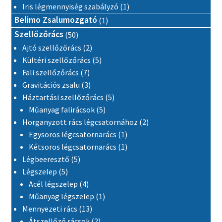
1 termék
Iris légmennyiség szabályzó
1
1 termék
Belimo Zsalumozgató
1
50 termék
Szellőzőrács
50
2 termék
Ajtó szellőzőrács
2
5 termék
Kültéri szellőzőrács
5
7 termék
Fali szellőzőrács
7
3 termék
Gravitációs zsalu
3
5 termék
Háztartási szellőzőrács
5
5 termék
Műanyag falirácsok
5
2 termék
Horganyzott rács légcsatornához
2
1 termék
Egysoros légcsatornarács
1
1 termék
Kétsoros légcsatornarács
1
5 termék
Légbeeresztő
5
5 termék
Légszelep
5
4 termék
Acél légszelep
4
1 termék
Műanyag légszelep
1
13 termék
Mennyezeti rács
13
2 termék
Átszellőző rácsok
2