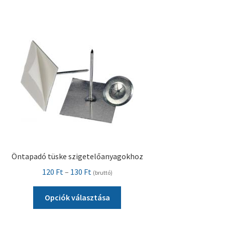
Pénztár
Szállítás
Visszatérítési tájékoztató
Öntapadó tüske szigetelőanyagokhoz
Ártartomány:
120
Ft
–
130
Ft
(bruttó)
120 Ft
Ennek
-
Opciók választása
a
130 Ft
terméknek