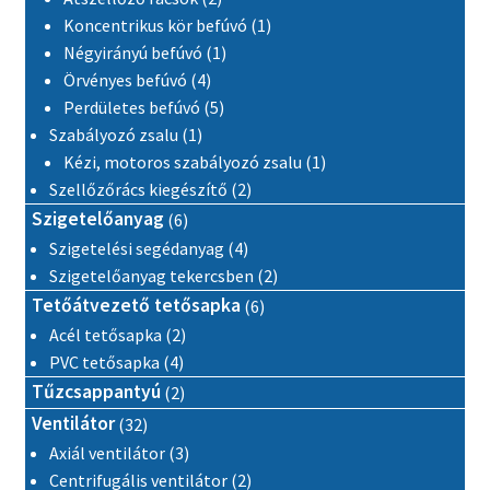
1 termék
Koncentrikus kör befúvó
1
1 termék
Négyirányú befúvó
1
4 termék
Örvényes befúvó
4
5 termék
Perdületes befúvó
5
1 termék
Szabályozó zsalu
1
1 termék
Kézi, motoros szabályozó zsalu
1
2 termék
Szellőzőrács kiegészítő
2
6 termék
Szigetelőanyag
6
4 termék
Szigetelési segédanyag
4
2 termék
Szigetelőanyag tekercsben
2
6 termék
Tetőátvezető tetősapka
6
2 termék
Acél tetősapka
2
4 termék
PVC tetősapka
4
2 termék
Tűzcsappantyú
2
32 termék
Ventilátor
32
3 termék
Axiál ventilátor
3
2 termék
Centrifugális ventilátor
2