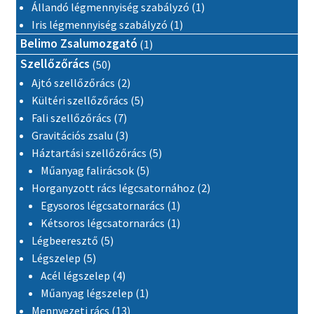
1 termék
Állandó légmennyiség szabályzó
1
1 termék
Iris légmennyiség szabályzó
1
1 termék
Belimo Zsalumozgató
1
50 termék
Szellőzőrács
50
2 termék
Ajtó szellőzőrács
2
5 termék
Kültéri szellőzőrács
5
7 termék
Fali szellőzőrács
7
3 termék
Gravitációs zsalu
3
5 termék
Háztartási szellőzőrács
5
5 termék
Műanyag falirácsok
5
2 termék
Horganyzott rács légcsatornához
2
1 termék
Egysoros légcsatornarács
1
1 termék
Kétsoros légcsatornarács
1
5 termék
Légbeeresztő
5
5 termék
Légszelep
5
4 termék
Acél légszelep
4
1 termék
Műanyag légszelep
1
13 termék
Mennyezeti rács
13