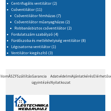
2 termék
Centrifugális ventilátor
2
11 termék
Csőventilátor
11
7 termék
Csőventilátor fémházas
7
2 termék
Csőventilátor műanyagházas
2
2 termék
Robbanásbiztos csőventilátor
2
4 termék
Fordulatszám szabályzó
4
8 termék
Fürdőszoba és mellékhelyiség ventilátor
8
1 termék
Légcsatorna ventilátor
1
3 termék
Ventilátor kiegészítő
3
filom
ÁSZF
Szállítás
Garancia
Adatvédelmi
Ajánlatkérés
Elérhetős
ügyintézés
Nyilatkozat