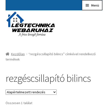
Ugrás
Kilépés
Menü
a
a
navigációhoz
tartalomba
Kezdőlap
A fiókom
Adatvédelmi Nyilatkozat
Kezdőlap
“rezgéscsillapító bilincs” címkével rendelkező
Ajánlatkérés
termékek
Általános szerződési feltételek
rezgéscsillapító bilincs
Elérhetőségek
Garancia ügyintézés
Összesen 1 találat
Kosár