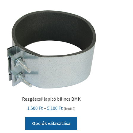
Pénztár
Szállítás
Visszatérítési tájékoztató
Rezgéscsillapító bilincs BMK
Ártartomány:
1.500
Ft
–
5.100
Ft
(bruttó)
1.500 Ft
Ennek
-
Opciók választása
a
5.100 Ft