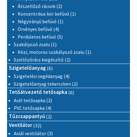
2 termék
Átszellőző rácsok
2
1 termék
Koncentrikus kör befúvó
1
1 termék
Négyirányú befúvó
1
4 termék
Örvényes befúvó
4
5 termék
Perdületes befúvó
5
1 termék
Szabályozó zsalu
1
1 termék
Kézi, motoros szabályozó zsalu
1
2 termék
Szellőzőrács kiegészítő
2
6 termék
Szigetelőanyag
6
4 termék
Szigetelési segédanyag
4
2 termék
Szigetelőanyag tekercsben
2
6 termék
Tetőátvezető tetősapka
6
2 termék
Acél tetősapka
2
4 termék
PVC tetősapka
4
2 termék
Tűzcsappantyú
2
32 termék
Ventilátor
32
3 termék
Axiál ventilátor
3