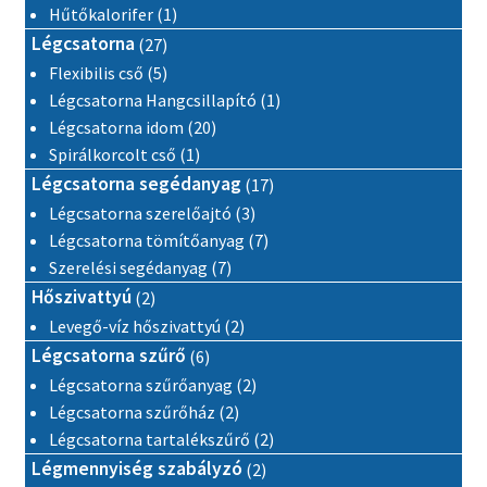
1 termék
Hűtőkalorifer
1
27 termék
Légcsatorna
27
5 termék
Flexibilis cső
5
1 termék
Légcsatorna Hangcsillapító
1
20 termék
Légcsatorna idom
20
1 termék
Spirálkorcolt cső
1
17 termék
Légcsatorna segédanyag
17
3 termék
Légcsatorna szerelőajtó
3
7 termék
Légcsatorna tömítőanyag
7
7 termék
Szerelési segédanyag
7
2 termék
Hőszivattyú
2
2 termék
Levegő-víz hőszivattyú
2
6 termék
Légcsatorna szűrő
6
2 termék
Légcsatorna szűrőanyag
2
2 termék
Légcsatorna szűrőház
2
2 termék
Légcsatorna tartalékszűrő
2
2 termék
Légmennyiség szabályzó
2