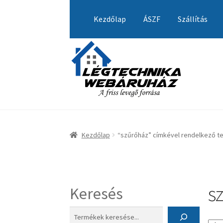
Ugrás
Kilépés
a
a
Kezdőlap
ÁSZF
Szállítás
navigációhoz
tartalomba
Kezdőlap
A fiókom
Adatvédelmi Nyilatkozat
Visszatérítési tájékoztató
Kezdőlap
“szűrőház” címkével rendelkező 
s
Keresés