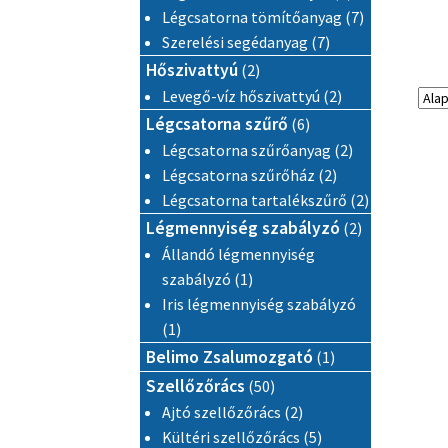
7 termék
Légcsatorna tömítőanyag
7
7 termék
Szerelési segédanyag
7
2 termék
Hőszivattyú
2
2 termék
Levegő-víz hőszivattyú
2
6 termék
Légcsatorna szűrő
6
2 termék
Légcsatorna szűrőanyag
2
2 termék
Légcsatorna szűrőház
2
2 termék
Légcsatorna tartalékszűrő
2
2 termék
Légmennyiség szabályzó
2
Állandó légmennyiség
1 termék
szabályzó
1
Iris légmennyiség szabályzó
1 termék
1
1 termék
Belimo Zsalumozgató
1
50 termék
Szellőzőrács
50
2 termék
Ajtó szellőzőrács
2
5 termék
Kültéri szellőzőrács
5