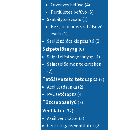
4 termék
Örvényes befúvó
4
5 termék
Perdületes befúvó
5
1 termék
Szabályozó zsalu
1
Kézi, motoros szabályozó
1 termék
zsalu
1
2 termék
Szellőzőrács kiegészítő
2
6 termék
Szigetelőanyag
6
4 termék
Szigetelési segédanyag
4
Szigetelőanyag tekercsben
2 termék
2
6 termék
Tetőátvezető tetősapka
6
2 termék
Acél tetősapka
2
4 termék
PVC tetősapka
4
2 termék
Tűzcsappantyú
2
32 termék
Ventilátor
32
3 termék
Axiál ventilátor
3
2 termék
Centrifugális ventilátor
2