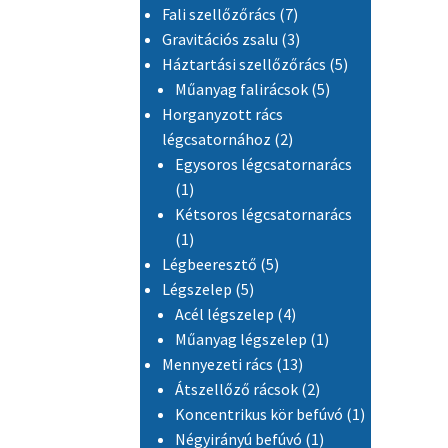
7 termék
Fali szellőzőrács
7
3 termék
Gravitációs zsalu
3
5 termék
Háztartási szellőzőrács
5
5 termék
Műanyag falirácsok
5
Horganyzott rács
2 termék
légcsatornához
2
Egysoros légcsatornarács
1 termék
1
Kétsoros légcsatornarács
1 termék
1
5 termék
Légbeeresztő
5
5 termék
Légszelep
5
4 termék
Acél légszelep
4
1 termék
Műanyag légszelep
1
13 termék
Mennyezeti rács
13
2 termék
Átszellőző rácsok
2
1 termék
Koncentrikus kör befúvó
1
1 termék
Négyirányú befúvó
1