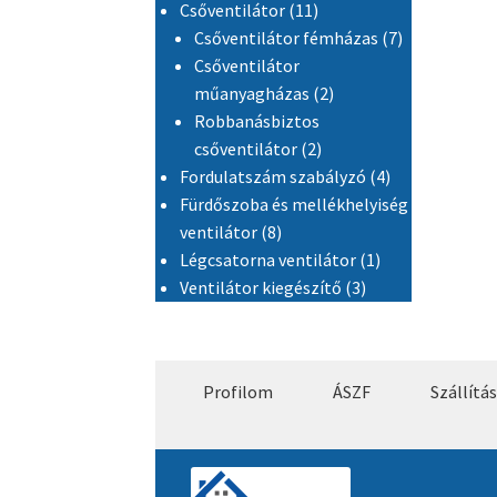
11 termék
Csőventilátor
11
7 termék
Csőventilátor fémházas
7
Csőventilátor
2 termék
műanyagházas
2
Robbanásbiztos
2 termék
csőventilátor
2
4 termék
Fordulatszám szabályzó
4
Fürdőszoba és mellékhelyiség
8 termék
ventilátor
8
1 termék
Légcsatorna ventilátor
1
3 termék
Ventilátor kiegészítő
3
Profilom
ÁSZF
Szállítás