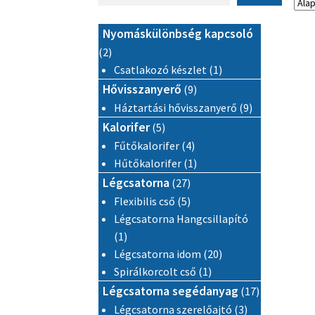
Nyomáskülönbség kapcsoló
2 termék
2
1 termék
Csatlakozó készlet
1
9 termék
Hővisszanyerő
9
9 termék
Háztartási hővisszanyerő
9
5 termék
Kalorifer
5
4 termék
Fűtőkalorifer
4
1 termék
Hűtőkalorifer
1
27 termék
Légcsatorna
27
5 termék
Flexibilis cső
5
Légcsatorna Hangcsillapító
1 termék
1
20 termék
Légcsatorna idom
20
1 termék
Spirálkorcolt cső
1
17 termék
Légcsatorna segédanyag
17
3 termék
Légcsatorna szerelőajtó
3