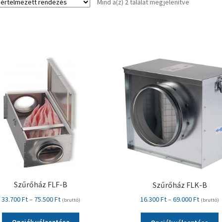
Mind a(z) 2 találat megjelenítve
Szűrőház FLF-B
Szűrőház FLK-B
Ártartomány:
Ártarto
33.700
Ft
–
75.500
Ft
16.300
Ft
–
69.000
Ft
(bruttó)
(bruttó)
33.700 Ft
16.300 
Ennek
E
-
-