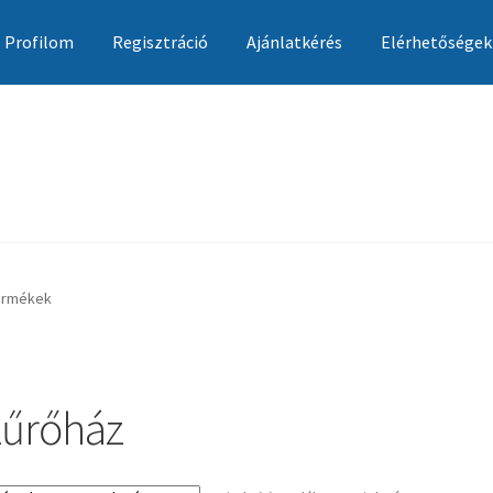
Profilom
Regisztráció
Ajánlatkérés
Elérhetőségek
Ajánlatkérés
Általános szerződési feltételek
Elérhetőségek
Garan
termékek
zűrőház