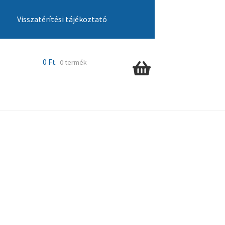
Visszatérítési tájékoztató
cia ügyintézés
Kosár
Pénztár
Szállítás
0
Ft
0 termék