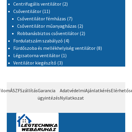
2 termék
Centrifugális ventilátor
2
11 termék
Csőventilátor
11
7 termék
Csőventilátor fémházas
7
2 termék
Csőventilátor műanyagházas
2
2 termék
Robbanásbiztos csőventilátor
2
4 termék
Fordulatszám szabályzó
4
8 termék
Fürdőszoba és mellékhelyiség ventilátor
8
1 termék
Légcsatorna ventilátor
1
3 termék
Ventilátor kiegészítő
3
filom
ÁSZF
Szállítás
Garancia
Adatvédelmi
Ajánlatkérés
Elérhetős
ügyintézés
Nyilatkozat