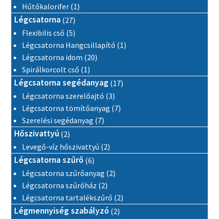
1 termék
Hűtőkalorifer
1
27 termék
Légcsatorna
27
5 termék
Flexibilis cső
5
1 termék
Légcsatorna Hangcsillapító
1
20 termék
Légcsatorna idom
20
1 termék
Spirálkorcolt cső
1
17 termék
Légcsatorna segédanyag
17
3 termék
Légcsatorna szerelőajtó
3
7 termék
Légcsatorna tömítőanyag
7
7 termék
Szerelési segédanyag
7
2 termék
Hőszivattyú
2
2 termék
Levegő-víz hőszivattyú
2
6 termék
Légcsatorna szűrő
6
2 termék
Légcsatorna szűrőanyag
2
2 termék
Légcsatorna szűrőház
2
2 termék
Légcsatorna tartalékszűrő
2
2 termék
Légmennyiség szabályzó
2