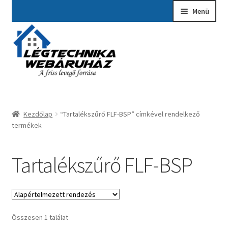
Ugrás
Kilépés
Menü
a
a
navigációhoz
tartalomba
Kezdőlap
A fiókom
Adatvédelmi Nyilatkozat
Kezdőlap
“Tartalékszűrő FLF-BSP” címkével rendelkező
Ajánlatkérés
termékek
Általános szerződési feltételek
Tartalékszűrő FLF-BSP
Elérhetőségek
Garancia ügyintézés
Összesen 1 találat
Kosár