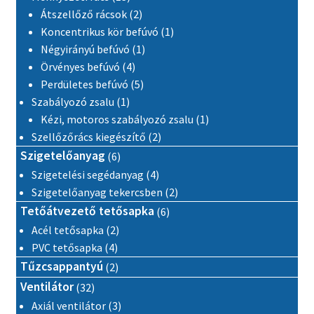
2 termék
Átszellőző rácsok
2
1 termék
Koncentrikus kör befúvó
1
1 termék
Négyirányú befúvó
1
4 termék
Örvényes befúvó
4
5 termék
Perdületes befúvó
5
1 termék
Szabályozó zsalu
1
1 termék
Kézi, motoros szabályozó zsalu
1
2 termék
Szellőzőrács kiegészítő
2
6 termék
Szigetelőanyag
6
4 termék
Szigetelési segédanyag
4
2 termék
Szigetelőanyag tekercsben
2
6 termék
Tetőátvezető tetősapka
6
2 termék
Acél tetősapka
2
4 termék
PVC tetősapka
4
2 termék
Tűzcsappantyú
2
32 termék
Ventilátor
32
3 termék
Axiál ventilátor
3