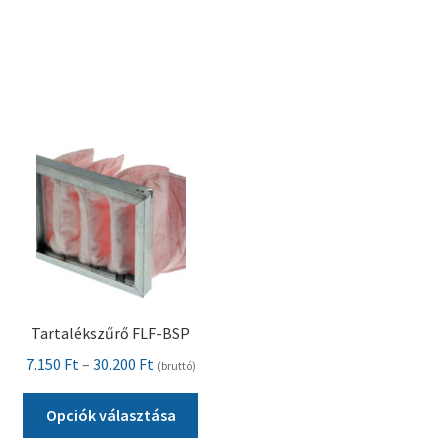
Pénztár
Szállítás
Visszatérítési tájékoztató
Tartalékszűrő FLF-BSP
Ártartomány:
7.150
Ft
–
30.200
Ft
(bruttó)
7.150 Ft
Ennek
-
Opciók választása
a
30.200 Ft