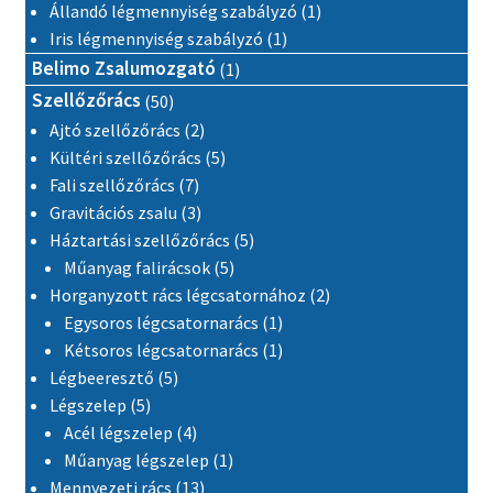
1 termék
Állandó légmennyiség szabályzó
1
1 termék
Iris légmennyiség szabályzó
1
1 termék
Belimo Zsalumozgató
1
50 termék
Szellőzőrács
50
2 termék
Ajtó szellőzőrács
2
5 termék
Kültéri szellőzőrács
5
7 termék
Fali szellőzőrács
7
3 termék
Gravitációs zsalu
3
5 termék
Háztartási szellőzőrács
5
5 termék
Műanyag falirácsok
5
2 termék
Horganyzott rács légcsatornához
2
1 termék
Egysoros légcsatornarács
1
1 termék
Kétsoros légcsatornarács
1
5 termék
Légbeeresztő
5
5 termék
Légszelep
5
4 termék
Acél légszelep
4
1 termék
Műanyag légszelep
1
13 termék
Mennyezeti rács
13