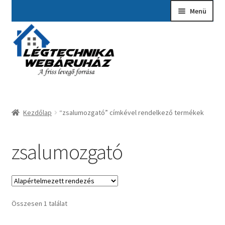
Ugrás
Kilépés
Menü
a
a
navigációhoz
tartalomba
Kezdőlap
A fiókom
Adatvédelmi Nyilatkozat
Kezdőlap
“zsalumozgató” címkével rendelkező termékek
Ajánlatkérés
Általános szerződési feltételek
zsalumozgató
Elérhetőségek
Garancia ügyintézés
Összesen 1 találat
Kosár