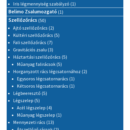
1 termék
Iris légmennyiség szabályzó
1
1 termék
Belimo Zsalumozgató
1
50 termék
Szellőzőrács
50
2 termék
Ajtó szellőzőrács
2
5 termék
Kültéri szellőzőrács
5
7 termék
Fali szellőzőrács
7
3 termék
Gravitációs zsalu
3
5 termék
Háztartási szellőzőrács
5
5 termék
Műanyag falirácsok
5
2 termék
Horganyzott rács légcsatornához
2
1 termék
Egysoros légcsatornarács
1
1 termék
Kétsoros légcsatornarács
1
5 termék
Légbeeresztő
5
5 termék
Légszelep
5
4 termék
Acél légszelep
4
1 termék
Műanyag légszelep
1
13 termék
Mennyezeti rács
13
2 termék
Átszellőző rácsok
2