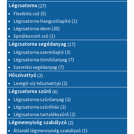
27 termék
Légcsatorna
27
5 termék
Flexibilis cső
5
1 termék
Légcsatorna Hangcsillapító
1
20 termék
Légcsatorna idom
20
1 termék
Spirálkorcolt cső
1
17 termék
Légcsatorna segédanyag
17
3 termék
Légcsatorna szerelőajtó
3
7 termék
Légcsatorna tömítőanyag
7
7 termék
Szerelési segédanyag
7
2 termék
Hőszivattyú
2
2 termék
Levegő-víz hőszivattyú
2
6 termék
Légcsatorna szűrő
6
2 termék
Légcsatorna szűrőanyag
2
2 termék
Légcsatorna szűrőház
2
2 termék
Légcsatorna tartalékszűrő
2
2 termék
Légmennyiség szabályzó
2
1 termék
Állandó légmennyiség szabályzó
1