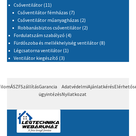
11 termék
Csőventilátor
11
7 termék
Csőventilátor fémházas
7
2 termék
Csőventilátor műanyagházas
2
2 termék
Robbanásbiztos csőventilátor
2
4 termék
Fordulatszám szabályzó
4
8 termék
Fürdőszoba és mellékhelyiség ventilátor
8
1 termék
Légcsatorna ventilátor
1
3 termék
Ventilátor kiegészítő
3
filom
ÁSZF
Szállítás
Garancia
Adatvédelmi
Ajánlatkérés
Elérhetős
ügyintézés
Nyilatkozat