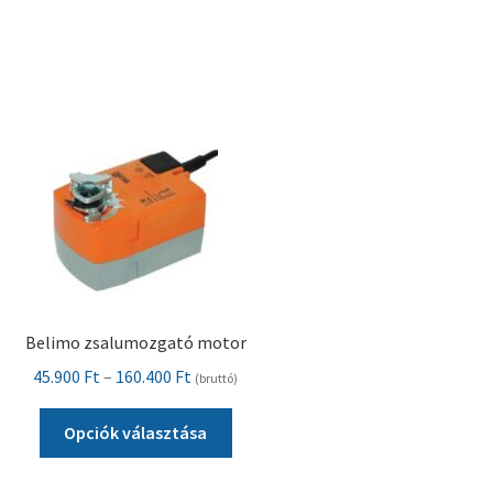
Pénztár
Szállítás
Visszatérítési tájékoztató
Belimo zsalumozgató motor
Ártartomány:
45.900
Ft
–
160.400
Ft
(bruttó)
45.900 Ft
Ennek
-
Opciók választása
a
160.400 Ft
terméknek