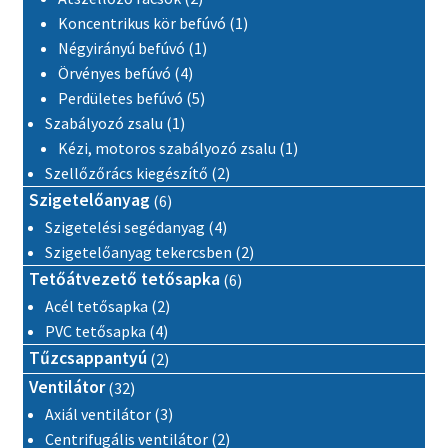
1 termék
Koncentrikus kör befúvó
1
1 termék
Négyirányú befúvó
1
4 termék
Örvényes befúvó
4
5 termék
Perdületes befúvó
5
1 termék
Szabályozó zsalu
1
1 termék
Kézi, motoros szabályozó zsalu
1
2 termék
Szellőzőrács kiegészítő
2
6 termék
Szigetelőanyag
6
4 termék
Szigetelési segédanyag
4
2 termék
Szigetelőanyag tekercsben
2
6 termék
Tetőátvezető tetősapka
6
2 termék
Acél tetősapka
2
4 termék
PVC tetősapka
4
2 termék
Tűzcsappantyú
2
32 termék
Ventilátor
32
3 termék
Axiál ventilátor
3
2 termék
Centrifugális ventilátor
2