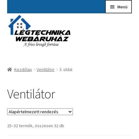
Ugrás
Kilépés
Menü
a
a
navigációhoz
tartalomba
Kezdőlap
A fiókom
Adatvédelmi Nyilatkozat
Kezdőlap
Ventilátor
3. oldal
Ajánlatkérés
Általános szerződési feltételek
Ventilátor
Elérhetőségek
Garancia ügyintézés
25–32 termék, összesen 32 db
Kosár