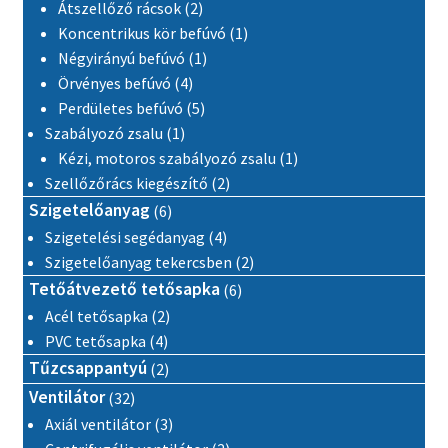
2 termék
Átszellőző rácsok
2
1 termék
Koncentrikus kör befúvó
1
1 termék
Négyirányú befúvó
1
4 termék
Örvényes befúvó
4
5 termék
Perdületes befúvó
5
1 termék
Szabályozó zsalu
1
1 termék
Kézi, motoros szabályozó zsalu
1
2 termék
Szellőzőrács kiegészítő
2
6 termék
Szigetelőanyag
6
4 termék
Szigetelési segédanyag
4
2 termék
Szigetelőanyag tekercsben
2
6 termék
Tetőátvezető tetősapka
6
2 termék
Acél tetősapka
2
4 termék
PVC tetősapka
4
2 termék
Tűzcsappantyú
2
32 termék
Ventilátor
32
3 termék
Axiál ventilátor
3
2 termék