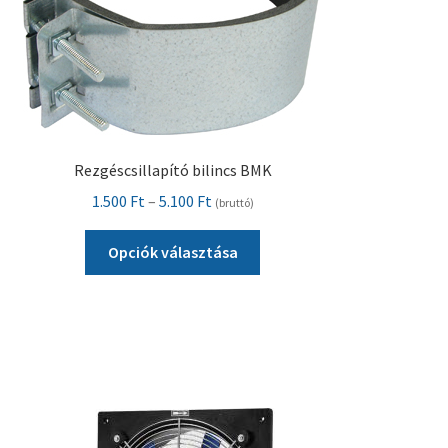
választhatók
ki
Rezgéscsillapító bilincs BMK
Ártartomány:
1.500
Ft
–
5.100
Ft
(bruttó)
1.500 Ft
Ennek
-
Opciók választása
a
5.100 Ft
terméknek
több
variációja
van.
A
változatok
a