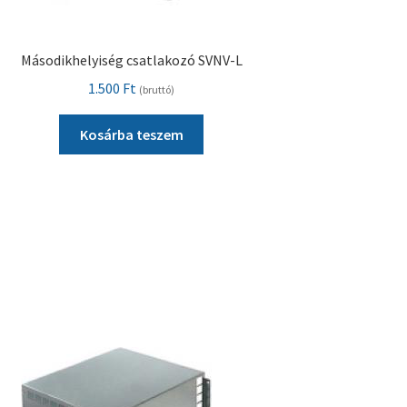
Másodikhelyiség csatlakozó SVNV-L
1.500
Ft
(bruttó)
Kosárba teszem