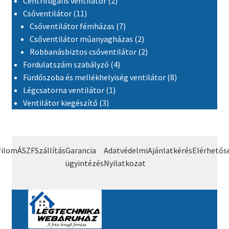
Centrifugális ventilátor
2
11 termék
Csőventilátor
11
7 termék
Csőventilátor fémházas
7
2 termék
Csőventilátor műanyagházas
2
2 termék
Robbanásbiztos csőventilátor
2
4 termék
Fordulatszám szabályzó
4
8 termék
Fürdőszoba és mellékhelyiség ventilátor
8
1 termék
Légcsatorna ventilátor
1
3 termék
Ventilátor kiegészítő
3
filom
ÁSZF
Szállítás
Garancia
Adatvédelmi
Ajánlatkérés
Elérhetős
ügyintézés
Nyilatkozat