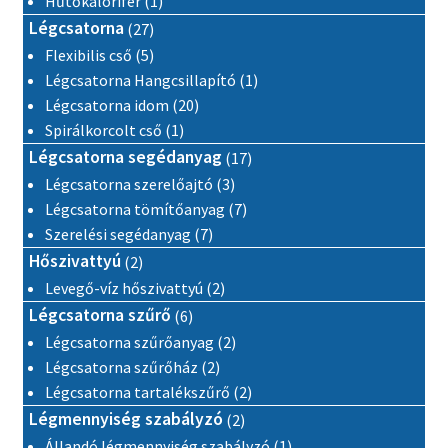
Hűtőkalorifer
1
27 termék
Légcsatorna
27
5 termék
Flexibilis cső
5
1 termék
Légcsatorna Hangcsillapító
1
20 termék
Légcsatorna idom
20
1 termék
Spirálkorcolt cső
1
17 termék
Légcsatorna segédanyag
17
3 termék
Légcsatorna szerelőajtó
3
7 termék
Légcsatorna tömítőanyag
7
7 termék
Szerelési segédanyag
7
2 termék
Hőszivattyú
2
2 termék
Levegő-víz hőszivattyú
2
6 termék
Légcsatorna szűrő
6
2 termék
Légcsatorna szűrőanyag
2
2 termék
Légcsatorna szűrőház
2
2 termék
Légcsatorna tartalékszűrő
2
2 termék
Légmennyiség szabályzó
2
1 termék
Állandó légmennyiség szabályzó
1