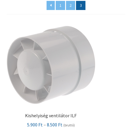
1
2
3
Pénztár
Szállítás
Visszatérítési tájékoztató
Kishelyiség ventilátor ILF
Ártartomány:
5.900
Ft
–
8.500
Ft
(bruttó)
5.900 Ft