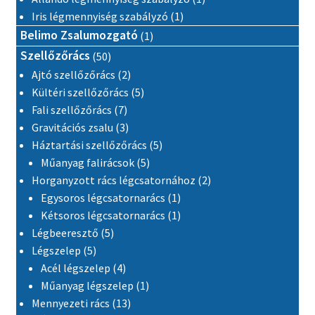
1 termék
Iris légmennyiség szabályzó
1
1 termék
Belimo Zsalumozgató
1
50 termék
Szellőzőrács
50
2 termék
Ajtó szellőzőrács
2
5 termék
Kültéri szellőzőrács
5
7 termék
Fali szellőzőrács
7
3 termék
Gravitációs zsalu
3
5 termék
Háztartási szellőzőrács
5
5 termék
Műanyag falirácsok
5
2 termék
Horganyzott rács légcsatornához
2
1 termék
Egysoros légcsatornarács
1
1 termék
Kétsoros légcsatornarács
1
5 termék
Légbeeresztő
5
5 termék
Légszelep
5
4 termék
Acél légszelep
4
1 termék
Műanyag légszelep
1
13 termék
Mennyezeti rács
13