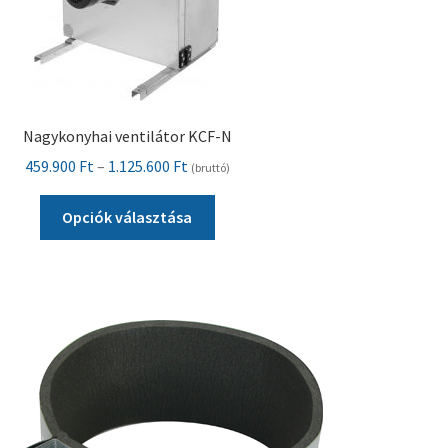
Nagykonyhai ventilátor KCF-N
Ártartomány:
459.900
Ft
–
1.125.600
Ft
(bruttó)
459.900 Ft
Ennek
-
Opciók választása
a
1.125.600 Ft
terméknek
több
variációja
van.
A
változatok
a
termékoldalon