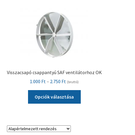
változatok
a
termékoldalon
választhatók
ki
Visszacsapó csappantyú SAF ventilátorhoz OK
Ártartomány:
1.000
Ft
–
2.750
Ft
(bruttó)
1.000 Ft
Ennek
-
Opciók választása
a
2.750 Ft
terméknek
több
variációja
van.