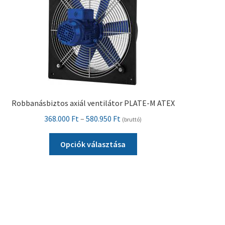
termékoldalon
választhatók
ki
Robbanásbiztos axiál ventilátor PLATE-M ATEX
Ártartomány:
368.000
Ft
–
580.950
Ft
(bruttó)
368.000 Ft
Ennek
-
Opciók választása
a
580.950 Ft
terméknek
több
variációja
van.
A