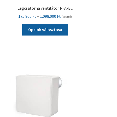
Légcsatorna ventilátor RFA-EC
Ártartomány:
175.900
Ft
–
1.098.000
Ft
(bruttó)
175.900 Ft
Ennek
-
Opciók választása
a
1.098.000 Ft
terméknek
több
variációja
van.
A
változatok
a
termékoldalon
választhatók
ki