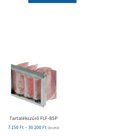
Tartalékszűrő FLF-BSP
Ártartomány:
7.150
Ft
–
30.200
Ft
(bruttó)
7.150 Ft