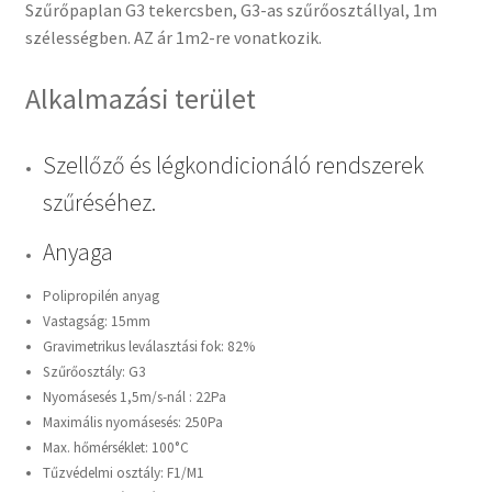
Szűrőpaplan G3 tekercsben, G3-as szűrőosztállyal, 1m
szélességben. AZ ár 1m2-re vonatkozik.
Alkalmazási terület
Szellőző és légkondicionáló rendszerek
szűréséhez.
Anyaga
Polipropilén anyag
Vastagság: 15mm
Gravimetrikus leválasztási fok: 82%
Szűrőosztály: G3
Nyomásesés 1,5m/s-nál : 22Pa
Maximális nyomásesés: 250Pa
Max. hőmérséklet: 100°C
Tűzvédelmi osztály: F1/M1