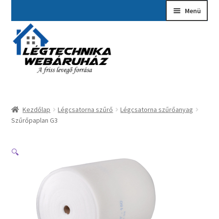
Ugrás
Kilépés
Menü
a
a
navigációhoz
tartalomba
Kezdőlap
A fiókom
Adatvédelmi Nyilatkozat
Kezdőlap
Légcsatorna szűrő
Légcsatorna szűrőanyag
Ajánlatkérés
Szűrőpaplan G3
Általános szerződési feltételek
🔍
Elérhetőségek
Garancia ügyintézés
Kosár