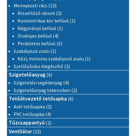
13 termék
Mennyezeti rács
13
2 termék
Átszellőző rácsok
2
1 termék
Koncentrikus kör befúvó
1
1 termék
Négyirányú befúvó
1
4 termék
Örvényes befúvó
4
5 termék
Perdületes befúvó
5
1 termék
Szabályozó zsalu
1
1 termék
Kézi, motoros szabályozó zsalu
1
2 termék
Szellőzőrács kiegészítő
2
6 termék
Szigetelőanyag
6
4 termék
Szigetelési segédanyag
4
2 termék
Szigetelőanyag tekercsben
2
6 termék
Tetőátvezető tetősapka
6
2 termék
Acél tetősapka
2
4 termék
PVC tetősapka
4
2 termék
Tűzcsappantyú
2
32 termék
Ventilátor
32