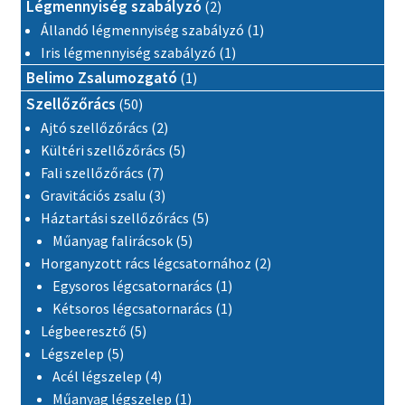
2 termék
Légmennyiség szabályzó
2
1 termék
Állandó légmennyiség szabályzó
1
1 termék
Iris légmennyiség szabályzó
1
1 termék
Belimo Zsalumozgató
1
50 termék
Szellőzőrács
50
2 termék
Ajtó szellőzőrács
2
5 termék
Kültéri szellőzőrács
5
7 termék
Fali szellőzőrács
7
3 termék
Gravitációs zsalu
3
5 termék
Háztartási szellőzőrács
5
5 termék
Műanyag falirácsok
5
2 termék
Horganyzott rács légcsatornához
2
1 termék
Egysoros légcsatornarács
1
1 termék
Kétsoros légcsatornarács
1
5 termék
Légbeeresztő
5
5 termék
Légszelep
5
4 termék
Acél légszelep
4
1 termék
Műanyag légszelep
1