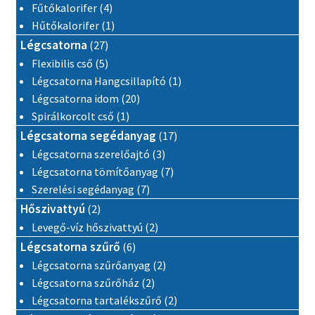
4 termék
Fűtőkalorifer
4
1 termék
Hűtőkalorifer
1
27 termék
Légcsatorna
27
5 termék
Flexibilis cső
5
1 termék
Légcsatorna Hangcsillapító
1
20 termék
Légcsatorna idom
20
1 termék
Spirálkorcolt cső
1
17 termék
Légcsatorna segédanyag
17
3 termék
Légcsatorna szerelőajtó
3
7 termék
Légcsatorna tömítőanyag
7
7 termék
Szerelési segédanyag
7
2 termék
Hőszivattyú
2
2 termék
Levegő-víz hőszivattyú
2
6 termék
Légcsatorna szűrő
6
2 termék
Légcsatorna szűrőanyag
2
2 termék
Légcsatorna szűrőház
2
2 termék
Légcsatorna tartalékszűrő
2