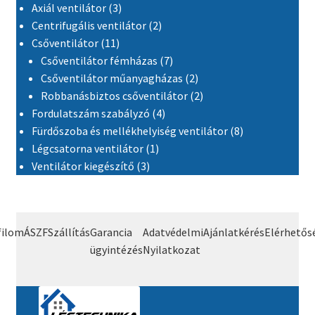
3 termék
Axiál ventilátor
3
2 termék
Centrifugális ventilátor
2
11 termék
Csőventilátor
11
7 termék
Csőventilátor fémházas
7
2 termék
Csőventilátor műanyagházas
2
2 termék
Robbanásbiztos csőventilátor
2
4 termék
Fordulatszám szabályzó
4
8 termék
Fürdőszoba és mellékhelyiség ventilátor
8
1 termék
Légcsatorna ventilátor
1
3 termék
Ventilátor kiegészítő
3
filom
ÁSZF
Szállítás
Garancia
Adatvédelmi
Ajánlatkérés
Elérhetős
ügyintézés
Nyilatkozat