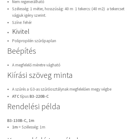
Nem regenerálható
Szélesség: 1 méter, hosszúság: 40 m 1 tekercs: (40 m2) a tekercset
vágjuk igény szerint.
Színe: fehér
Kivitel
Polipropilén szűrőpaplan
Beépítés
A megfelelő méretre vágható
Kiírási szöveg minta
A szűrés a G3-as szűrőosztálynak megfelelően megy végbe
ATC
típus
B3-220B-C
Rendelési példa
B3-130B-C, 1m
1m
= Szélesség: 1m