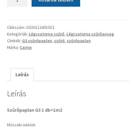
G3
mennyiség
Cikkszám:
G020112401013
Kategóriák:
Légcsatorna szűrő
,
Légcsatorna szűrőanyag
Címkék:
G3 szűrőpaplan
,
szűrő
,
szűrőpaplan
Márka:
Cairox
Leírás
Leírás
Szűrőpaplan G3 1 db=1m2
Műszaki adatok