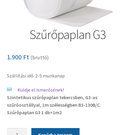
Pénztár
Szűrőpaplan G3
Szállítás
Visszatérítési tájékoztató
1.900
Ft
(bruttó)
Szállítási idő: 2-5 munkanap
Küldje el ismerősének!
Szintetikus szűrőpaplan tekercsben, G3-as
szűrőosztállyal, 1m szélességben B3-130B/C.
Szűrőpaplan G3 1 db=1m2
Szűrőpaplan
Kosárba teszem