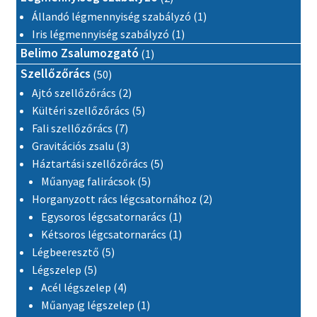
1 termék
Állandó légmennyiség szabályzó
1
1 termék
Iris légmennyiség szabályzó
1
1 termék
Belimo Zsalumozgató
1
50 termék
Szellőzőrács
50
2 termék
Ajtó szellőzőrács
2
5 termék
Kültéri szellőzőrács
5
7 termék
Fali szellőzőrács
7
3 termék
Gravitációs zsalu
3
5 termék
Háztartási szellőzőrács
5
5 termék
Műanyag falirácsok
5
2 termék
Horganyzott rács légcsatornához
2
1 termék
Egysoros légcsatornarács
1
1 termék
Kétsoros légcsatornarács
1
5 termék
Légbeeresztő
5
5 termék
Légszelep
5
4 termék
Acél légszelep
4
1 termék
Műanyag légszelep
1