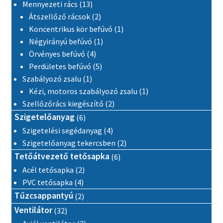
13 termék
Mennyezeti rács
13
2 termék
Átszellőző rácsok
2
1 termék
Koncentrikus kör befúvó
1
1 termék
Négyirányú befúvó
1
4 termék
Örvényes befúvó
4
5 termék
Perdületes befúvó
5
1 termék
Szabályozó zsalu
1
1 termék
Kézi, motoros szabályozó zsalu
1
2 termék
Szellőzőrács kiegészítő
2
6 termék
Szigetelőanyag
6
4 termék
Szigetelési segédanyag
4
2 termék
Szigetelőanyag tekercsben
2
6 termék
Tetőátvezető tetősapka
6
2 termék
Acél tetősapka
2
4 termék
PVC tetősapka
4
2 termék
Tűzcsappantyú
2
32 termék
Ventilátor
32
3 termék