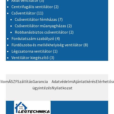
Axiál ventilátor
3
2 termék
Centrifugális ventilátor
2
11 termék
Csőventilátor
11
7 termék
Csőventilátor fémházas
7
2 termék
Csőventilátor műanyagházas
2
2 termék
Robbanásbiztos csőventilátor
2
4 termék
Fordulatszám szabályzó
4
8 termék
Fürdőszoba és mellékhelyiség ventilátor
8
1 termék
Légcsatorna ventilátor
1
3 termék
Ventilátor kiegészítő
3
filom
ÁSZF
Szállítás
Garancia
Adatvédelmi
Ajánlatkérés
Elérhetős
ügyintézés
Nyilatkozat