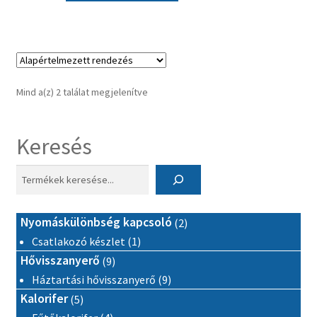
Mind a(z) 2 találat megjelenítve
Keresés
2 termék
Nyomáskülönbség kapcsoló
2
1 termék
Csatlakozó készlet
1
9 termék
Hővisszanyerő
9
9 termék
Háztartási hővisszanyerő
9
5 termék
Kalorifer
5
4 termék