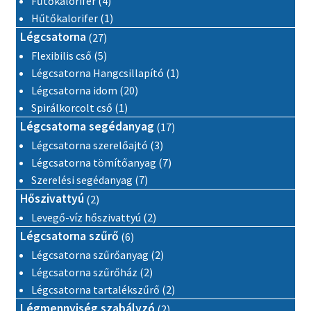
Fűtőkalorifer
4
1 termék
Hűtőkalorifer
1
27 termék
Légcsatorna
27
5 termék
Flexibilis cső
5
1 termék
Légcsatorna Hangcsillapító
1
20 termék
Légcsatorna idom
20
1 termék
Spirálkorcolt cső
1
17 termék
Légcsatorna segédanyag
17
3 termék
Légcsatorna szerelőajtó
3
7 termék
Légcsatorna tömítőanyag
7
7 termék
Szerelési segédanyag
7
2 termék
Hőszivattyú
2
2 termék
Levegő-víz hőszivattyú
2
6 termék
Légcsatorna szűrő
6
2 termék
Légcsatorna szűrőanyag
2
2 termék
Légcsatorna szűrőház
2
2 termék
Légcsatorna tartalékszűrő
2
2 termék
Légmennyiség szabályzó
2