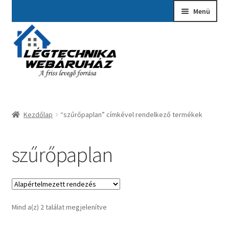
Ugrás
Kilépés
Menü
a
a
navigációhoz
tartalomba
Kezdőlap
A fiókom
Adatvédelmi Nyilatkozat
Kezdőlap
“szűrőpaplan” címkével rendelkező termékek
Ajánlatkérés
Általános szerződési feltételek
szűrőpaplan
Elérhetőségek
Garancia ügyintézés
Mind a(z) 2 találat megjelenítve
Kosár