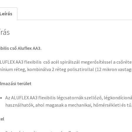
Leírás
írás
ibilis cső Aluflex AA3.
LUFLEX AA3 flexibilis cső acél spirálszál megerősítéssel a csőrét
ínium réteg, kombinálva 2 réteg polisztirollal (12 mikron vastag
lmazási terület
Az ALUFLEX AA3
flexibilis légcsatornák szellőző, légkondícion
használhatók, ahol magasak a mechanikai, hőmérsékleti és t
tel