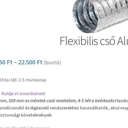
Flexibilis cső Al
Ártartomány:
850
Ft
–
22.500
Ft
(bruttó)
3.850 Ft
lítási idő: 2-5 munkanap
-
22.500 Ft
Küldje el ismerősének!
mm, 508 mm-es méretek csak rendelésre, 4-5 hét a beérkezés
.
Flexibi
ondícionáló és légkezelő rendszerekhez használhatók, ahol ma
biztonsági követelmények