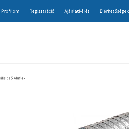
Profilom
Regisztráció
Ajánlatkérés
Elérhetőségek
Ajánlatkérés
Általános szerződési feltételek
Elérhetőségek
Garan
bilis cső Aluflex