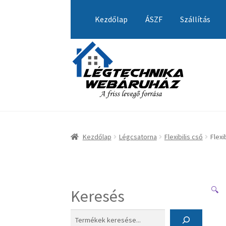
Ugrás
Kilépés
a
a
Kezdőlap
ÁSZF
Szállítás
navigációhoz
tartalomba
Kezdőlap
A fiókom
Adatvédelmi Nyilatkozat
Visszatérítési tájékoztató
Kezdőlap
Légcsatorna
Flexibilis cső
Flexi
🔍
Keresés