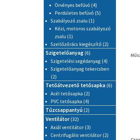
4 termék
Örvényes befúvó
4
5 termék
Perdületes befúvó
5
1 termék
Szabályozó zsalu
1
Kézi, motoros szabályozó
1 termék
zsalu
1
2 termék
Szellőzőrács kiegészítő
2
6 termék
Szigetelőanyag
6
Műsz
4 termék
Szigetelési segédanyag
4
Szigetelőanyag tekercsben
2 termék
2
6 termék
Tetőátvezető tetősapka
6
2 termék
Acél tetősapka
2
4 termék
PVC tetősapka
4
2 termék
Tűzcsappantyú
2
32 termék
Ventilátor
32
3 termék
Axiál ventilátor
3
2 termék
Centrifugális ventilátor
2
Cso