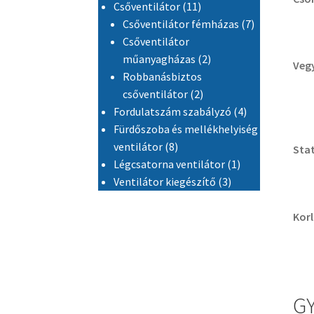
11 termék
Csőventilátor
11
7 termék
Csőventilátor fémházas
7
Csőventilátor
2 termék
műanyagházas
2
Vegy
Robbanásbiztos
2 termék
csőventilátor
2
4 termék
Fordulatszám szabályzó
4
Fürdőszoba és mellékhelyiség
8 termék
ventilátor
8
Stat
1 termék
Légcsatorna ventilátor
1
3 termék
Ventilátor kiegészítő
3
Kor
GY