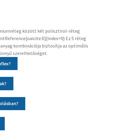
niumréteg között két polisztirol-réteg
entReference[oaicite:0]{index=0} Ez 5 réteg
 anyag kombinációja biztosítja az optimális
könnyű szerelhetőséget.
uflex?
nak?
golásban?