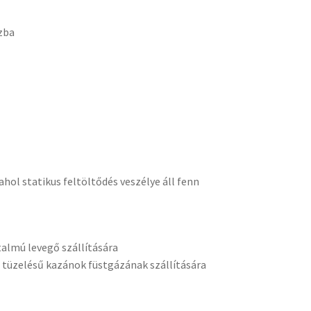
zba
hol statikus feltöltődés veszélye áll fenn
almú levegő szállítására
j tüzelésű kazánok füstgázának szállítására