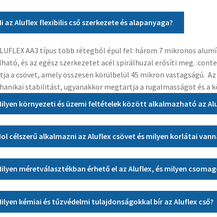
i az Aluflex flexibilis cső szerkezete és alapanyaga?
LUFLEX AA3 típus több rétegből épül fel: három 7 mikronos alumí
lható, és az egész szerkezetet acél spirálhuzal erősíti meg. :cont
tja a csövet, amely összesen körülbelül 45 mikron vastagságú. Az
anikai stabilitást, ugyanakkor megtartja a rugalmasságot és a 
ilyen környezeti és üzemi feltételek között alkalmazható az Al
ol célszerű alkalmazni az Aluflex csövet és milyen korlátai van
ilyen méretválasztékban érhető el az Aluflex, és milyen csoma
ilyen kémiai és tűzvédelmi tulajdonságokkal bír az Aluflex cső?