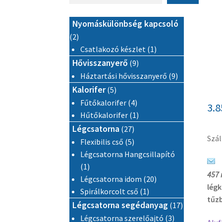
Nyomáskülönbség kapcsoló
2 termék
2
1 termék
Csatlakozó készlet
1
9 termék
Hővisszanyerő
9
9 termék
Háztartási hővisszanyerő
9
5 termék
Kalorifer
5
4 termék
Fűtőkalorifer
4
3.
1 termék
Hűtőkalorifer
1
27 termék
Légcsatorna
27
Szál
5 termék
Flexibilis cső
5
Légcsatorna Hangcsillapító
1 termék
1
457 
20 termék
Légcsatorna idom
20
légk
1 termék
Spirálkorcolt cső
1
tűz
17 termék
Légcsatorna segédanyag
17
3 termék
Légcsatorna szerelőajtó
3