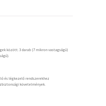
egek között. 3 darab (7 mikron vastagságú)
ságú).
áló és légkezelő rendszerekhez
űzbiztonsági követelmények.