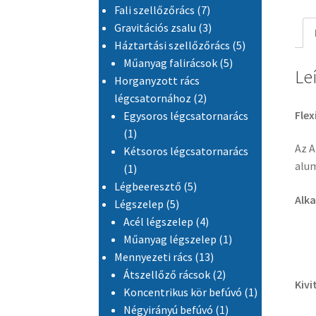
7 termék
Fali szellőzőrács
7
3 termék
Gravitációs zsalu
3
5 termék
Háztartási szellőzőrács
5
5 termék
Műanyag falirácsok
5
Le
Horganyzott rács
2 termék
légcsatornához
2
Flex
Egysoros légcsatornarács
1 termék
1
Az A
Kétsoros légcsatornarács
alum
1 termék
1
5 termék
Légbeeresztő
5
Alka
5 termék
Légszelep
5
4 termék
Acél légszelep
4
1 termék
Műanyag légszelep
1
13 termék
Mennyezeti rács
13
2 termék
Átszellőző rácsok
2
Kivi
1 termék
Koncentrikus kör befúvó
1
1 termék
Négyirányú befúvó
1