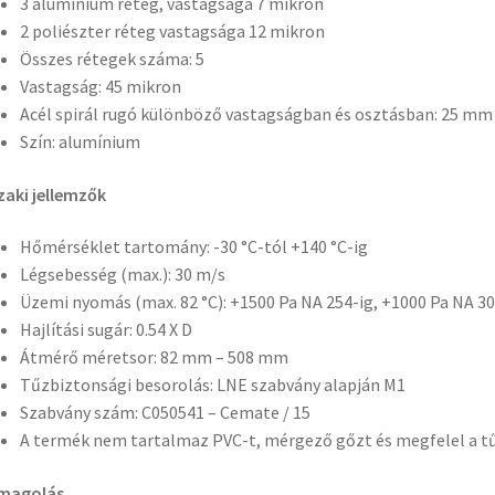
3 alumínium réteg, vastagsága 7 mikron
2 poliészter réteg vastagsága 12 mikron
Összes rétegek száma: 5
Vastagság: 45 mikron
Acél spirál rugó különböző vastagságban és osztásban: 25 m
Szín: alumínium
aki jellemzők
Hőmérséklet tartomány: -30 °C-tól +140 °C-ig
Légsebesség (max.): 30 m/s
Üzemi nyomás (max. 82 °C): +1500 Pa NA 254-ig, +1000 Pa NA 30
Hajlítási sugár: 0.54 X D
Átmérő méretsor: 82 mm – 508 mm
Tűzbiztonsági besorolás: LNE szabvány alapján M1
Szabvány szám: C050541 – Cemate / 15
A termék nem tartalmaz PVC-t, mérgező gőzt és megfelel a t
magolás