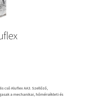
uflex
lis cső Aluflex AA3. Szellőző,
gasak a mechanikai, hőmérsékleti és