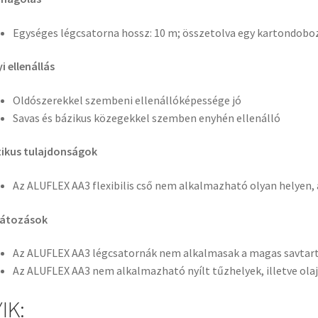
Egységes légcsatorna hossz: 10 m; összetolva egy kartondobo
i ellenállás
Oldószerekkel szembeni ellenállóképessége jó
Savas és bázikus közegekkel szemben enyhén ellenálló
ikus tulajdonságok
Az ALUFLEX AA3 flexibilis cső nem alkalmazható olyan helyen, a
látozások
Az ALUFLEX AA3 légcsatornák nem alkalmasak a magas savtart
Az ALUFLEX AA3
nem alkalmazható nyílt tűzhelyek, illetve ola
IK: