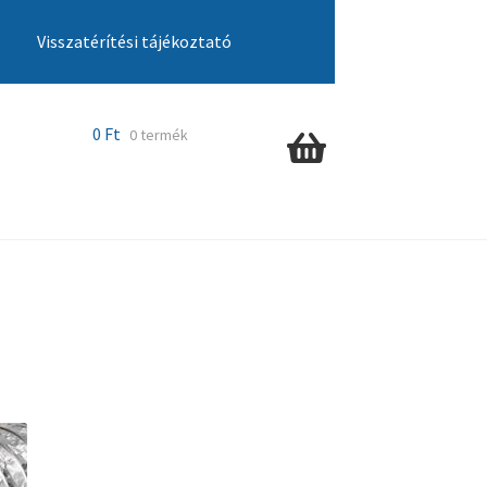
Visszatérítési tájékoztató
cia ügyintézés
Kosár
Pénztár
Szállítás
0
Ft
0 termék