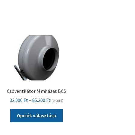
van.
A
változatok
a
termékoldalon
választhatók
ki
Csőventilátor fémházas BCS
Ártartomány:
32.000
Ft
–
85.200
Ft
(bruttó)
32.000 Ft
Ennek
-
Opciók választása
a
85.200 Ft
terméknek
több