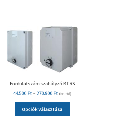
A
változatok
a
termékoldalon
választhatók
ki
Fordulatszám szabályzó BTRS
Ártartomány:
44.500
Ft
–
270.900
Ft
(bruttó)
44.500 Ft
Ennek
-
Opciók választása
a
270.900 Ft
terméknek
több
variációja