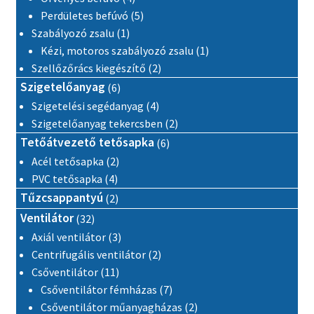
5 termék
Perdületes befúvó
5
1 termék
Szabályozó zsalu
1
1 termék
Kézi, motoros szabályozó zsalu
1
2 termék
Szellőzőrács kiegészítő
2
6 termék
Szigetelőanyag
6
4 termék
Szigetelési segédanyag
4
2 termék
Szigetelőanyag tekercsben
2
6 termék
Tetőátvezető tetősapka
6
2 termék
Acél tetősapka
2
4 termék
PVC tetősapka
4
2 termék
Tűzcsappantyú
2
32 termék
Ventilátor
32
3 termék
Axiál ventilátor
3
2 termék
Centrifugális ventilátor
2
11 termék
Csőventilátor
11
7 termék
Csőventilátor fémházas
7
2 termék
Csőventilátor műanyagházas
2