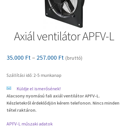
Pénztár
Szállítás
Axiál ventilátor APFV-L
Visszatérítési tájékoztató
Ártartomány:
35.000
Ft
–
257.000
Ft
(bruttó)
35.000 Ft
Szállítási idő: 2-5 munkanap
-
257.000 Ft
Küldje el ismerősének!
Alacsony nyomású fali axiál ventilátor APFV-L.
Készletekről érdeklődjön kérem telefonon. Nincs minden
tétel raktáron.
APFV-L műszaki adatok