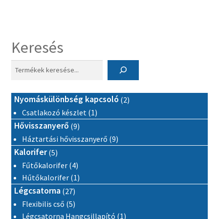
variációja
van.
A
Keresés
változatok
a
termékoldalon
választhatók
ki
2 termék
Nyomáskülönbség kapcsoló
2
1 termék
Csatlakozó készlet
1
9 termék
Hővisszanyerő
9
9 termék
Háztartási hővisszanyerő
9
5 termék
Kalorifer
5
4 termék
Fűtőkalorifer
4
1 termék
Hűtőkalorifer
1
27 termék
Légcsatorna
27
5 termék
Flexibilis cső
5
1 termék
Légcsatorna Hangcsillapító
1