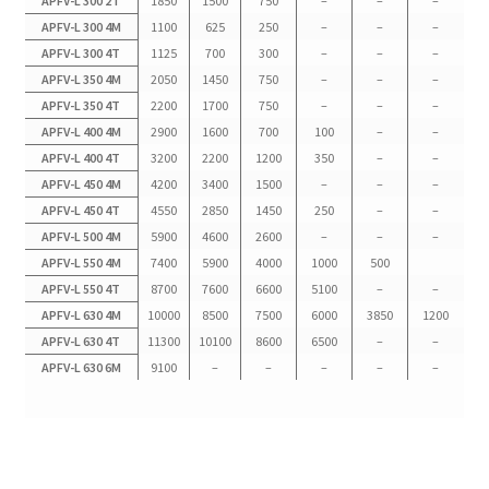
APFV-L 300 2T
1850
1500
750
–
–
–
APFV-L 300 4M
1100
625
250
–
–
–
APFV-L 300 4T
1125
700
300
–
–
–
APFV-L 350 4M
2050
1450
750
–
–
–
APFV-L 350 4T
2200
1700
750
–
–
–
APFV-L 400 4M
2900
1600
700
100
–
–
APFV-L 400 4T
3200
2200
1200
350
–
–
APFV-L 450 4M
4200
3400
1500
–
–
–
APFV-L 450 4T
4550
2850
1450
250
–
–
APFV-L 500 4M
5900
4600
2600
–
–
–
APFV-L 550 4M
7400
5900
4000
1000
500
APFV-L 550 4T
8700
7600
6600
5100
–
–
APFV-L 630 4M
10000
8500
7500
6000
3850
1200
APFV-L 630 4T
11300
10100
8600
6500
–
–
APFV-L 630 6M
9100
–
–
–
–
–