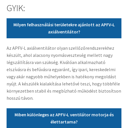
GYIK:
Milyen felhasználási területekre ajánlott az APFV‑L
axiálventilátor?
Az APFV‑L axiálventilátor olyan szellőzőrendszerekhez
készült, ahol alacsony nyomásveszteség mellett nagy
légszállításra van szükség. Kiválóan alkalmazható
elszívásra és befúvásra egyaránt, így ipari, kereskedelmi
vagy akár nagyobb műhelyekben is hatékony megoldást
nyújt. A készülék kialakítása lehetővé teszi, hogy többféle
környezetben stabil és megbízható működést biztosítson
hosszú távon.
Miben különleges az APFV‑L ventilátor motorja és
élettartama?