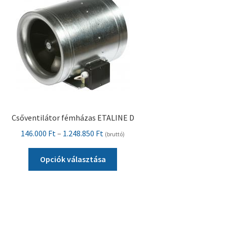
Csőventilátor fémházas ETALINE D
Ártartomány:
146.000
Ft
–
1.248.850
Ft
(bruttó)
146.000 Ft
Ennek
-
Opciók választása
a
1.248.850 Ft
terméknek
több
variációja
van.