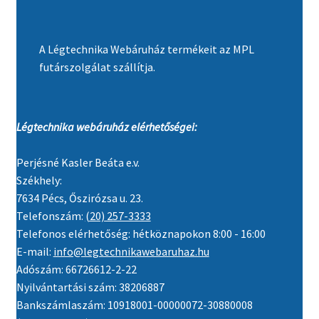
A Légtechnika Webáruház termékeit az MPL
futárszolgálat szállítja.
Légtechnika webáruház elérhetőségei:
Perjésné Kasler Beáta e.v.
Székhely:
7634 Pécs, Őszirózsa u. 23.
Telefonszám:
(20) 257-3333
Telefonos elérhetőség: hétköznapokon 8:00 - 16:00
E-mail:
info@legtechnikawebaruhaz.hu
Adószám: 66726612-2-22
Nyilvántartási szám: 38206887
Bankszámlaszám: 10918001-00000072-30880008