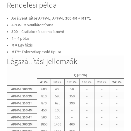
Rendelési példa
Axiálventilátor APFV-L, APFV-L 300 4M + MTY1
APFV-L
= Ventilátor típusa
300
= Csatlakozó karima átmérő
4
= 4 pólus
M
= Egy fázis
MTY
= Fokozatkapcsoló típusa
Légszállítási jellemzők
Q [m³/h]
40 Pa
80 Pa
120 Pa
160 Pa
200 Pa
240 Pa
APFV-L 200 2M
680
400
50
–
–
–
APFV-L 250 2M
810
590
350
–
–
–
APFV-L 250 2T
870
620
390
–
–
–
APFV-L 250 4M
450
100
–
–
–
–
APFV-L 250 4T
500
150
–
–
–
–
APFV-L 300 2M
1850
1400
400
–
–
–