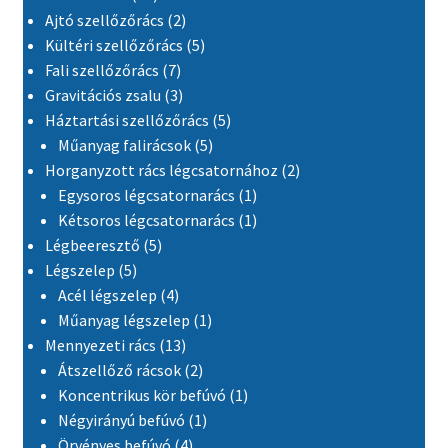
2 termék
Ajtó szellőzőrács
2
5 termék
Kültéri szellőzőrács
5
7 termék
Fali szellőzőrács
7
3 termék
Gravitációs zsalu
3
5 termék
Háztartási szellőzőrács
5
5 termék
Műanyag falirácsok
5
2 termék
Horganyzott rács légcsatornához
2
1 termék
Egysoros légcsatornarács
1
1 termék
Kétsoros légcsatornarács
1
5 termék
Légbeeresztő
5
5 termék
Légszelep
5
4 termék
Acél légszelep
4
1 termék
Műanyag légszelep
1
13 termék
Mennyezeti rács
13
2 termék
Átszellőző rácsok
2
1 termék
Koncentrikus kör befúvó
1
1 termék
Négyirányú befúvó
1
4 termék
Örvényes befúvó
4