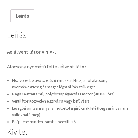
Leírás
Leírás
Axiál ventilátor APFV-L
Alacsony nyomású fali axiálventilátor.
Elszívó és befúvó szellőző rendszerekhez, ahol alacsony
nyomásveszteség és magas légszállítás szükséges
Magas élettartamú, golyóscsapágyazású motor (40 000 óra)
Ventilátor Közvetlen elszívásra vagy befúvásra
Levegőáramlási iránya: a motortól a járókerék felé (forgásiránya nem
változható meg)
Beépítése: minden irányba beépíthető
Kivitel