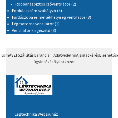
2 termék
Robbanásbiztos csőventilátor
2
4 termék
Fordulatszám szabályzó
4
8 termék
Fürdőszoba és mellékhelyiség ventilátor
8
1 termék
Légcsatorna ventilátor
1
3 termék
Ventilátor kiegészítő
3
filom
ÁSZF
Szállítás
Garancia
Adatvédelmi
Ajánlatkérés
Elérhetős
ügyintézés
Nyilatkozat
Légtechnika Webáruház