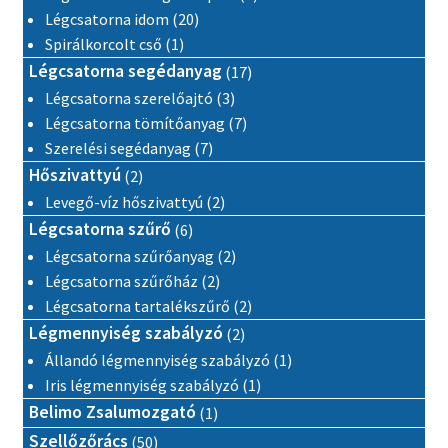
20 termék
Légcsatorna idom
20
1 termék
Spirálkorcolt cső
1
17 termék
Légcsatorna segédanyag
17
3 termék
Légcsatorna szerelőajtó
3
7 termék
Légcsatorna tömítőanyag
7
7 termék
Szerelési segédanyag
7
2 termék
Hőszivattyú
2
2 termék
Levegő-víz hőszivattyú
2
6 termék
Légcsatorna szűrő
6
2 termék
Légcsatorna szűrőanyag
2
2 termék
Légcsatorna szűrőház
2
2 termék
Légcsatorna tartalékszűrő
2
2 termék
Légmennyiség szabályzó
2
1 termék
Állandó légmennyiség szabályzó
1
1 termék
Iris légmennyiség szabályzó
1
1 termék
Belimo Zsalumozgató
1
50 termék
Szellőzőrács
50