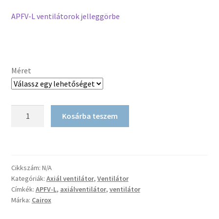
APFV-L ventilátorok jelleggörbe
Méret
Axiál
Kosárba teszem
ventilátor
APFV-
L
mennyiség
Cikkszám:
N/A
Kategóriák:
Axiál ventilátor
,
Ventilátor
Címkék:
APFV-L
,
axiálventilátor
,
ventilátor
Márka:
Cairox