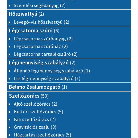
7 termék
Szerelési segédanyag
7
2 termék
Hőszivattyú
2
2 termék
Levegő-víz hőszivattyú
2
6 termék
Légcsatorna szűrő
6
2 termék
Légcsatorna szűrőanyag
2
2 termék
Légcsatorna szűrőház
2
2 termék
Légcsatorna tartalékszűrő
2
2 termék
Légmennyiség szabályzó
2
1 termék
Állandó légmennyiség szabályzó
1
1 termék
Iris légmennyiség szabályzó
1
1 termék
Belimo Zsalumozgató
1
50 termék
Szellőzőrács
50
2 termék
Ajtó szellőzőrács
2
5 termék
Kültéri szellőzőrács
5
7 termék
Fali szellőzőrács
7
3 termék
Gravitációs zsalu
3
5 termék
Háztartási szellőzőrács
5