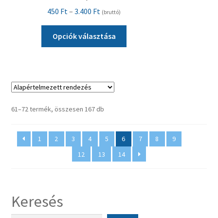
Ártartomány:
450
Ft
–
3.400
Ft
(bruttó)
450 Ft
Ennek
-
Opciók választása
a
3.400 Ft
terméknek
több
variációja
van.
A
61–72 termék, összesen 167 db
változatok
a
1
2
3
4
5
6
7
8
9
…
termékoldalon
választhatók
12
13
14
ki
Keresés