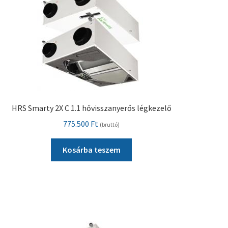
HRS Smarty 2X C 1.1 hővisszanyerős légkezelő
775.500
Ft
(bruttó)
Kosárba teszem