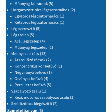
5 termék
Műanyag falirácsok
5
2 termék
Horganyzott rács légcsatornához
2
1 termék
Egysoros légcsatornarács
1
1 termék
Kétsoros légcsatornarács
1
5 termék
Légbeeresztő
5
5 termék
Légszelep
5
4 termék
Acél légszelep
4
1 termék
Műanyag légszelep
1
13 termék
Mennyezeti rács
13
2 termék
Átszellőző rácsok
2
1 termék
Koncentrikus kör befúvó
1
1 termék
Négyirányú befúvó
1
4 termék
Örvényes befúvó
4
5 termék
Perdületes befúvó
5
1 termék
Szabályozó zsalu
1
1 termék
Kézi, motoros szabályozó zsalu
1
2 termék
Szellőzőrács kiegészítő
2
6 termék
Szigetelőanyag
6