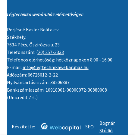
Légtechnika webáruház elérhetőségei:
Perjésné Kasler Beáta e.v.
Székhely:
7634 Pécs, Őszirózsa u. 23.
Telefonszám:
(20) 257-3333
Telefonos elérhetőség: hétköznapokon 8:00 - 16:00
E-mail:
info@legtechnikawebaruhaz.hu
Adószám: 66726612-2-22
Nyilvántartási szám: 38206887
Bankszámlaszám: 10918001-00000072-30880008
(Unicredit Zrt.)
Bognár
Készítette:
SEO:
Stúdió