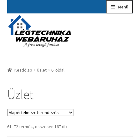
Ugrás
Kilépés
Menü
a
a
navigációhoz
tartalomba
Kezdőlap
A fiókom
Adatvédelmi Nyilatkozat
Kezdőlap
Üzlet
6. oldal
Ajánlatkérés
Általános szerződési feltételek
Üzlet
Elérhetőségek
Garancia ügyintézés
61–72 termék, összesen 167 db
Kosár