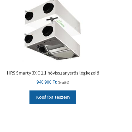
HRS Smarty 3X C 1.1 hővisszanyerős légkezelő
940.900
Ft
(bruttó)
Kosárba teszem