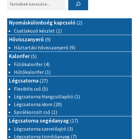
2 termék
Nyomáskülönbség kapcsoló
2
1 termék
Csatlakozó készlet
1
9 termék
Hővisszanyerő
9
9 termék
Háztartási hővisszanyerő
9
5 termék
Kalorifer
5
4 termék
Fűtőkalorifer
4
1 termék
Hűtőkalorifer
1
27 termék
Légcsatorna
27
5 termék
Flexibilis cső
5
1 termék
Légcsatorna Hangcsillapító
1
20 termék
Légcsatorna idom
20
1 termék
Spirálkorcolt cső
1
17 termék
Légcsatorna segédanyag
17
3 termék
Légcsatorna szerelőajtó
3
7 termék
Légcsatorna tömítőanyag
7