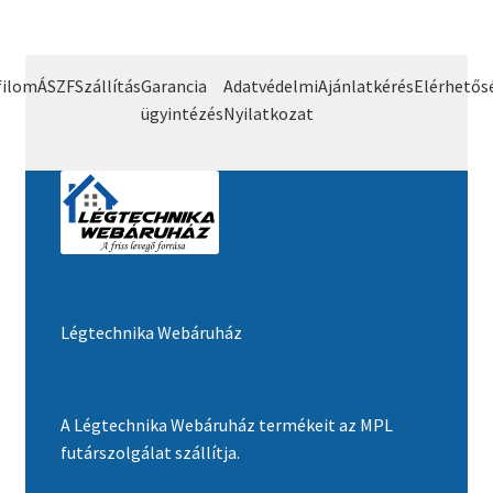
filom
ÁSZF
Szállítás
Garancia
Adatvédelmi
Ajánlatkérés
Elérhetős
ügyintézés
Nyilatkozat
Légtechnika Webáruház
A Légtechnika Webáruház termékeit az MPL
futárszolgálat szállítja.