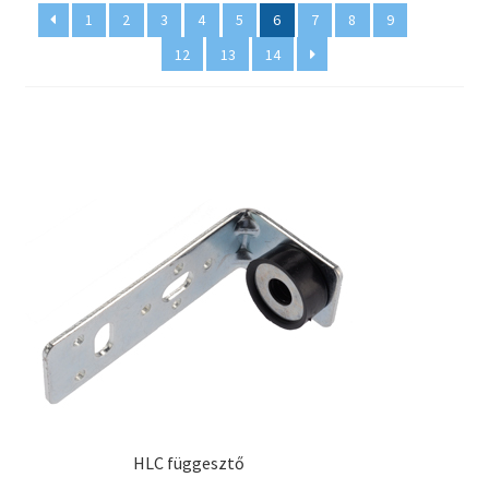
1
2
3
4
5
6
7
8
9
…
Pénztár
12
13
14
Szállítás
Visszatérítési tájékoztató
HLC függesztő