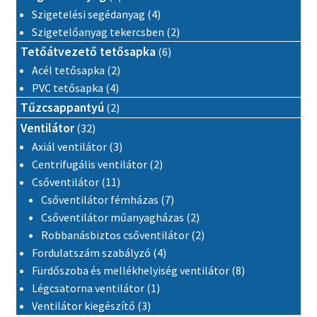
4 termék
Szigetelési segédanyag
4
2 termék
Szigetelőanyag tekercsben
2
6 termék
Tetőátvezető tetősapka
6
2 termék
Acél tetősapka
2
4 termék
PVC tetősapka
4
2 termék
Tűzcsappantyú
2
32 termék
Ventilátor
32
3 termék
Axiál ventilátor
3
2 termék
Centrifugális ventilátor
2
11 termék
Csőventilátor
11
7 termék
Csőventilátor fémházas
7
2 termék
Csőventilátor műanyagházas
2
2 termék
Robbanásbiztos csőventilátor
2
4 termék
Fordulatszám szabályzó
4
8 termék
Fürdőszoba és mellékhelyiség ventilátor
8
1 termék
Légcsatorna ventilátor
1
3 termék
Ventilátor kiegészítő
3