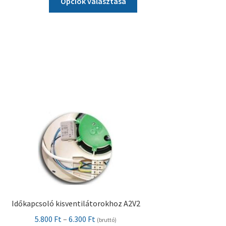
-
Opciók választása
a
776.300 Ft
terméknek
több
variációja
van.
A
változatok
a
termékoldalon
választhatók
ki
Időkapcsoló kisventilátorokhoz A2V2
Ártartomány:
5.800
Ft
–
6.300
Ft
(bruttó)