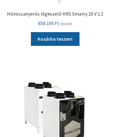
Hővisszanyerős légkezelő HRS Smarty 2X V 1.1
858.100
Ft
(bruttó)
Kosárba teszem