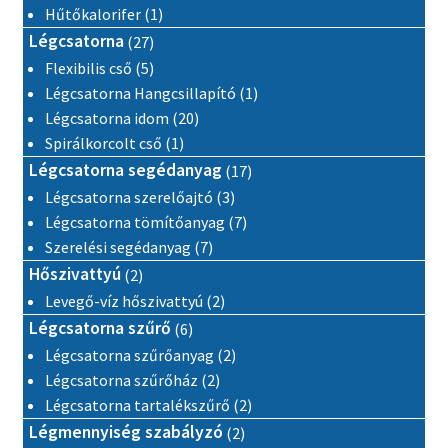
1 termék
Hűtőkalorifer
1
27 termék
Légcsatorna
27
5 termék
Flexibilis cső
5
1 termék
Légcsatorna Hangcsillapító
1
20 termék
Légcsatorna idom
20
1 termék
Spirálkorcolt cső
1
17 termék
Légcsatorna segédanyag
17
3 termék
Légcsatorna szerelőajtó
3
7 termék
Légcsatorna tömítőanyag
7
7 termék
Szerelési segédanyag
7
2 termék
Hőszivattyú
2
2 termék
Levegő-víz hőszivattyú
2
6 termék
Légcsatorna szűrő
6
2 termék
Légcsatorna szűrőanyag
2
2 termék
Légcsatorna szűrőház
2
2 termék
Légcsatorna tartalékszűrő
2
2 termék
Légmennyiség szabályzó
2