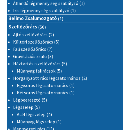
1 termék
Állandó légmennyiség szabályzó
1
1 termék
Iris légmennyiség szabályzó
1
1 termék
Belimo Zsalumozgató
1
50 termék
Szellőzőrács
50
2 termék
Ajtó szellőzőrács
2
5 termék
Kültéri szellőzőrács
5
7 termék
Fali szellőzőrács
7
3 termék
Gravitációs zsalu
3
5 termék
Háztartási szellőzőrács
5
5 termék
Műanyag falirácsok
5
2 termék
Horganyzott rács légcsatornához
2
1 termék
Egysoros légcsatornarács
1
1 termék
Kétsoros légcsatornarács
1
5 termék
Légbeeresztő
5
5 termék
Légszelep
5
4 termék
Acél légszelep
4
1 termék
Műanyag légszelep
1
13 termék
Mennyezeti rács
13