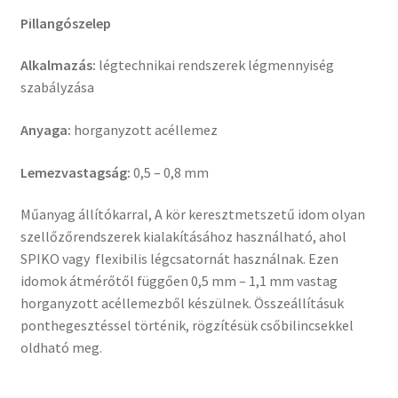
Pillangószelep
Alkalmazás:
légtechnikai rendszerek légmennyiség
szabályzása
Anyaga:
horganyzott acéllemez
Lemezvastagság:
0,5 – 0,8 mm
Műanyag állítókarral, A kör keresztmetszetű idom olyan
szellőzőrendszerek kialakításához használható, ahol
SPIKO vagy flexibilis légcsatornát használnak. Ezen
idomok átmérőtől függően 0,5 mm – 1,1 mm vastag
horganyzott acéllemezből készülnek. Összeállításuk
ponthegesztéssel történik, rögzítésük csőbilincsekkel
oldható meg.