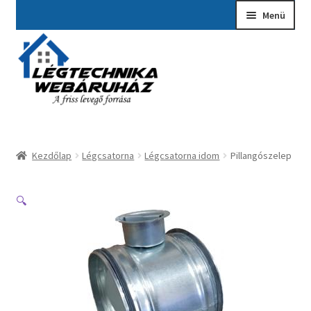
Ugrás
Kilépés
Menü
a
a
navigációhoz
tartalomba
Kezdőlap
A fiókom
Adatvédelmi Nyilatkozat
Kezdőlap
Légcsatorna
Légcsatorna idom
Pillangószelep
Ajánlatkérés
Általános szerződési feltételek
🔍
Elérhetőségek
Garancia ügyintézés
Kosár