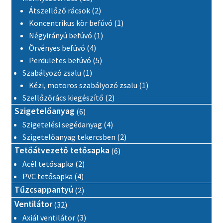
2 termék
Átszellőző rácsok
2
1 termék
Koncentrikus kör befúvó
1
1 termék
Négyirányú befúvó
1
4 termék
Örvényes befúvó
4
5 termék
Perdületes befúvó
5
1 termék
Szabályozó zsalu
1
1 termék
Kézi, motoros szabályozó zsalu
1
2 termék
Szellőzőrács kiegészítő
2
6 termék
Szigetelőanyag
6
4 termék
Szigetelési segédanyag
4
2 termék
Szigetelőanyag tekercsben
2
6 termék
Tetőátvezető tetősapka
6
2 termék
Acél tetősapka
2
4 termék
PVC tetősapka
4
2 termék
Tűzcsappantyú
2
32 termék
Ventilátor
32
3 termék
Axiál ventilátor
3