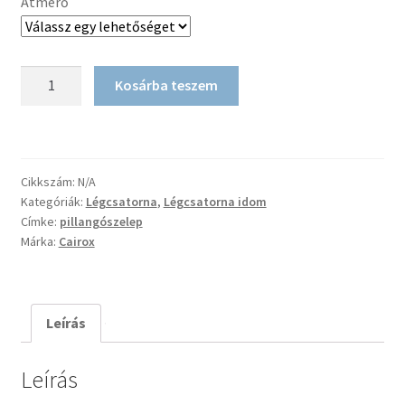
Átmérő
Pillangószelep
Kosárba teszem
mennyiség
Cikkszám:
N/A
Kategóriák:
Légcsatorna
,
Légcsatorna idom
Címke:
pillangószelep
Márka:
Cairox
Leírás
Leírás