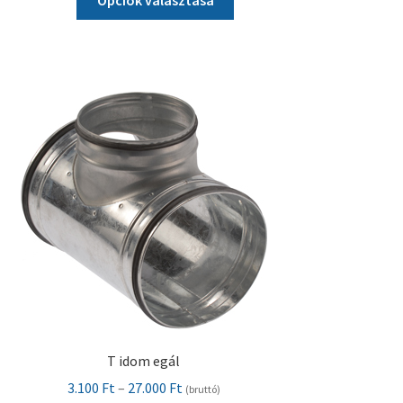
a
5.200 Ft
terméknek
több
variációja
van.
A
változatok
a
termékoldalon
választhatók
ki
T idom egál
Ártartomány:
3.100
Ft
–
27.000
Ft
(bruttó)