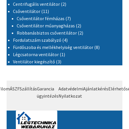
2 termék
Centrifugális ventilátor
2
11 termék
Csőventilátor
11
7 termék
Csőventilátor fémházas
7
2 termék
Csőventilátor műanyagházas
2
2 termék
Robbanásbiztos csőventilátor
2
4 termék
Fordulatszám szabályzó
4
8 termék
Fürdőszoba és mellékhelyiség ventilátor
8
1 termék
Légcsatorna ventilátor
1
3 termék
Ventilátor kiegészítő
3
filom
ÁSZF
Szállítás
Garancia
Adatvédelmi
Ajánlatkérés
Elérhetős
ügyintézés
Nyilatkozat