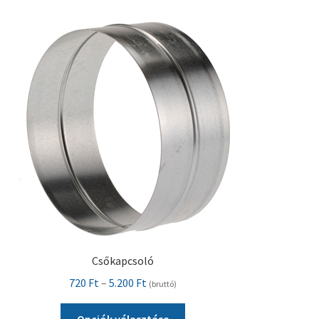
több
variációja
van.
A
változatok
a
termékoldalon
választhatók
ki
Csőkapcsoló
Ártartomány:
720
Ft
–
5.200
Ft
(bruttó)
720 Ft
Ennek
-
Opciók választása