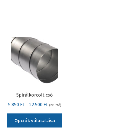
Spirálkorcolt cső
Ártartomány:
5.850
Ft
–
22.500
Ft
(bruttó)
5.850 Ft
Ennek
-
Opciók választása
a
22.500 Ft
terméknek